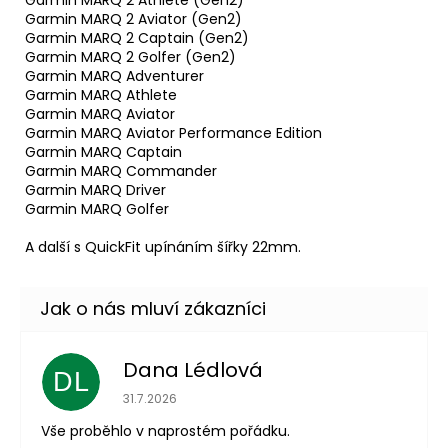
Garmin MARQ 2 Aviator (Gen2)
Garmin MARQ 2 Captain (Gen2)
Garmin MARQ 2 Golfer (Gen2)
Garmin MARQ Adventurer
Garmin MARQ Athlete
Garmin MARQ Aviator
Garmin MARQ Aviator Performance Edition
Garmin MARQ Captain
Garmin MARQ Commander
Garmin MARQ Driver
Garmin MARQ Golfer
A další s QuickFit upínáním šířky 22mm.
Dana Lédlová
DL
Hodnocení obchodu je 5 z 5 hvězdiček.
31.7.2026
Vše proběhlo v naprostém pořádku.