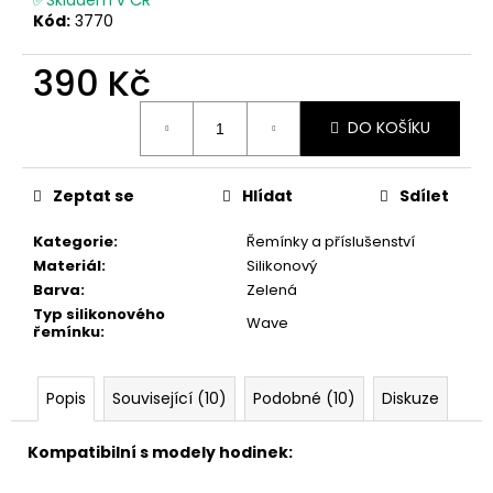
č
Kód:
3770
u
j
390 Kč
e
m
Měrná
e
DO KOŠÍKU
cena:
Zeptat se
Hlídat
Sdílet
Kategorie
:
Řemínky a příslušenství
Materiál
:
Silikonový
Barva
:
Zelená
Typ silikonového
Wave
řemínku
:
Popis
Související (10)
Podobné (10)
Diskuze
Kompatibilní s modely hodinek: