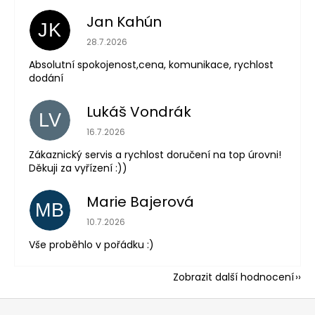
Jan Kahún
JK
Hodnocení obchodu je 5 z 5 hvězdiček.
28.7.2026
Absolutní spokojenost,cena, komunikace, rychlost
dodání
Lukáš Vondrák
LV
Hodnocení obchodu je 5 z 5 hvězdiček.
16.7.2026
Zákaznický servis a rychlost doručení na top úrovni!
Děkuji za vyřízení :))
Marie Bajerová
MB
Hodnocení obchodu je 5 z 5 hvězdiček.
10.7.2026
Vše proběhlo v pořádku :)
Zobrazit další hodnocení
Z