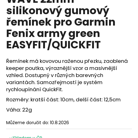
je
a
silikonový gumový
5,0
z
j
řemínek pro Garmin
5
í
hvězdiček.
Fenix army green
t
?
EASYFIT/QUICKFIT
Řemínek má kovovou raženou přezku, zaoblená
keeper poutka, výraznější vzor a masivnější
HLEDAT
vzhled. Dostupný v různých barevných
variantách. Samozřejmostí je systém
rychloupínání QuickFit.
D
Rozměry: kratší část: 10cm, delší část: 12,5cm
o
Váha: 22g
p
o
Můžeme doručit do:
10.8.2026
r
u
✅Skladem v ČR