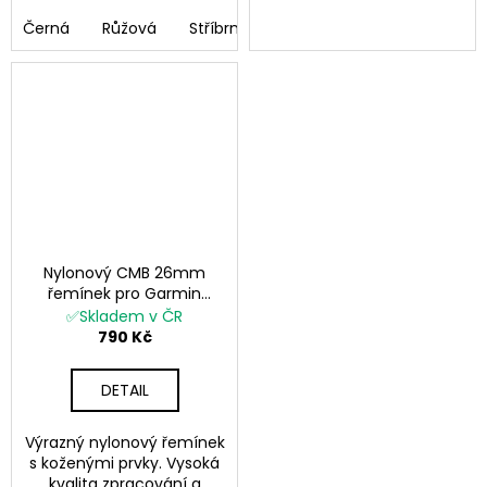
Černá
Růžová
Stříbrná
Zlatá
Nylonový CMB 26mm
řemínek pro Garmin
Fenix černý zelený
✅Skladem v ČR
modrý hnědý QuickFit
790 Kč
DETAIL
Výrazný nylonový řemínek
s koženými prvky. Vysoká
kvalita zpracování a