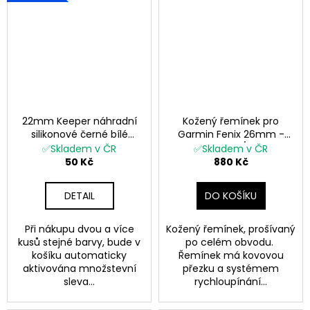
č
u
j
e
m
e
22mm Keeper náhradní
Kožený řemínek pro
silikonové černé bílé
Garmin Fenix 26mm -
poutko k řemínku
hnědý EASYFIT/QUICKFIT
✅Skladem v ČR
✅Skladem v ČR
Garmin Fenix 1KS
50 Kč
880 Kč
DETAIL
DO KOŠÍKU
Při nákupu dvou a více
Kožený řemínek, prošívaný
kusů stejné barvy, bude v
po celém obvodu.
košíku automaticky
Řemínek má kovovou
aktivována množstevní
přezku a systémem
sleva...
rychloupínání...