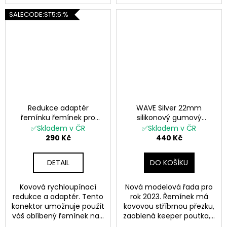
SALECODE:ST5:5:%
Redukce adaptér
WAVE Silver 22mm
řemínku řemínek pro
silikonový gumový
Garmin Fenix 22mm ->
řemínek pro Garmin
✅Skladem v ČR
✅Skladem v ČR
20mm EASYFIT/QUICKFIT
Fenix červený QuickFit
290 Kč
440 Kč
(2Ks)
DETAIL
DO KOŠÍKU
Kovová rychloupínací
Nová modelová řada pro
redukce a adaptér. Tento
rok 2023. Řemínek má
konektor umožnuje použít
kovovou stříbrnou přezku,
váš oblíbený řemínek na...
zaoblená keeper poutka,...