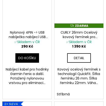
a
j
í
t
ZDARMA
Z
?
D
Nylonový 4PIN -> USB
CURLY 26mm Ocelový
A
R
nabíječka nabíjecí USB
kovový řemínek pro
M
kabel pro pc notebook
Garmin Fenix stříbrný
✅Skladem v ČR
✅Skladem v ČR
A
cestovní pro Garmin
černý EASYFIT/QUICKFIT
290 Kč
1 390 Kč
Fenix Epix 2 PRO
HLEDAT
DO KOŠÍKU
DETAIL
Nabíjecí kabel pro hodinky
Kovový ocelový řemínek s
Garmin Fenix a další.
technologií QuickFit. Šířka
D
Potažený nylonovou
řemínku 26 mm. Šířka
o
vrstvou pro eliminaci...
řemínku 22mm. Váha...
p
o
Stříbrná
r
u
2+ SLEVA