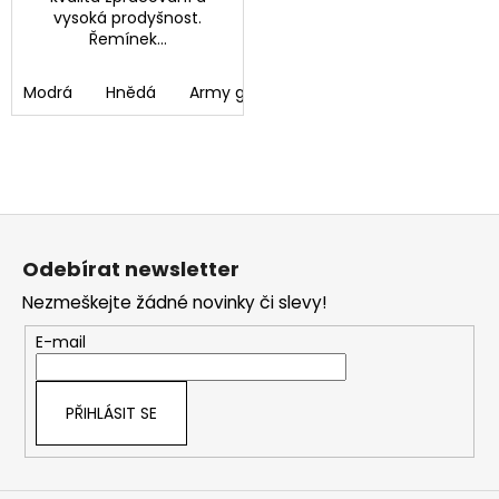
vysoká prodyšnost.
Řemínek...
Modrá
Hnědá
Army green
Z
á
Odebírat newsletter
p
Nezmeškejte žádné novinky či slevy!
a
t
E-mail
í
PŘIHLÁSIT SE