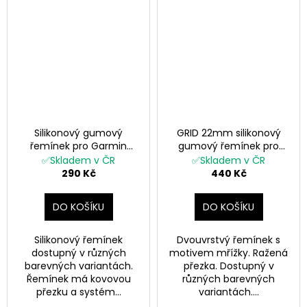
Silikonový gumový
GRID 22mm silikonový
řemínek pro Garmin
gumový řemínek pro
Fenix 26 mm CLASSIC
Garmin Fenix Epix 2
✅Skladem v ČR
✅Skladem v ČR
modrý EASYFIT/QUICKFIT
černý šedý QuickFit
290 Kč
440 Kč
DO KOŠÍKU
DO KOŠÍKU
Silikonový řemínek
Dvouvrstvý řemínek s
dostupný v různých
motivem mřížky. Ražená
barevných variantách.
přezka. Dostupný v
Řemínek má kovovou
různých barevných
přezku a systém...
variantách....