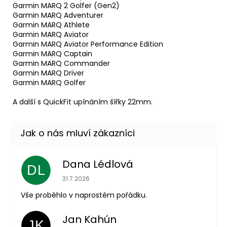
Garmin MARQ 2 Golfer (Gen2)
Garmin MARQ Adventurer
Garmin MARQ Athlete
Garmin MARQ Aviator
Garmin MARQ Aviator Performance Edition
Garmin MARQ Captain
Garmin MARQ Commander
Garmin MARQ Driver
Garmin MARQ Golfer
A další s QuickFit upínáním šířky 22mm.
Dana Lédlová
DL
Hodnocení obchodu je 5 z 5 hvězdiček.
31.7.2026
Vše proběhlo v naprostém pořádku.
Jan Kahún
JK