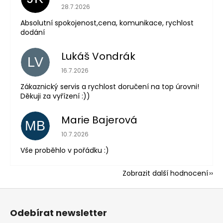
Hodnocení obchodu je 5 z 5 hvězdiček.
28.7.2026
Absolutní spokojenost,cena, komunikace, rychlost
dodání
Lukáš Vondrák
LV
Hodnocení obchodu je 5 z 5 hvězdiček.
16.7.2026
Zákaznický servis a rychlost doručení na top úrovni!
Děkuji za vyřízení :))
Marie Bajerová
MB
Hodnocení obchodu je 5 z 5 hvězdiček.
10.7.2026
Vše proběhlo v pořádku :)
Zobrazit další hodnocení
Z
á
Odebírat newsletter
p