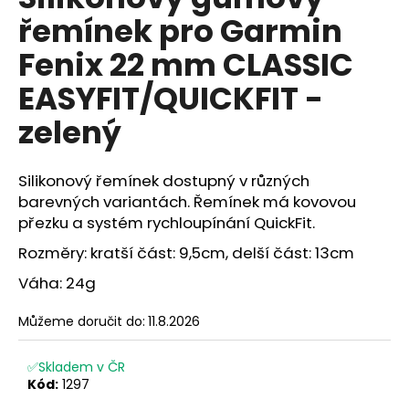
je
a
řemínek pro Garmin
4,9
z
j
Fenix 22 mm CLASSIC
5
í
hvězdiček.
EASYFIT/QUICKFIT -
t
?
zelený
Silikonový řemínek dostupný v různých
barevných variantách. Řemínek má kovovou
HLEDAT
přezku a systém rychloupínání QuickFit.
Rozměry: kratší část: 9,5cm, delší část: 13cm
Váha: 24g
D
o
Můžeme doručit do:
11.8.2026
p
o
✅Skladem v ČR
r
Kód:
1297
u