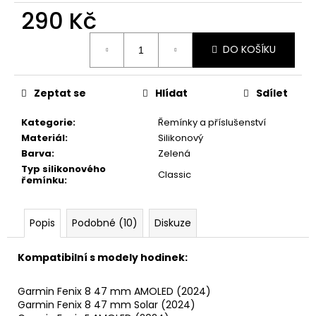
č
290 Kč
u
j
Měrná
e
DO KOŠÍKU
cena:
m
e
Zeptat se
Hlídat
Sdílet
Kategorie
:
Řemínky a příslušenství
Materiál
:
Silikonový
Barva
:
Zelená
Typ silikonového
Classic
řemínku
:
Popis
Podobné (10)
Diskuze
Kompatibilní s modely hodinek:
Garmin Fenix 8 47 mm AMOLED (2024)
Garmin Fenix 8 47 mm Solar (2024)