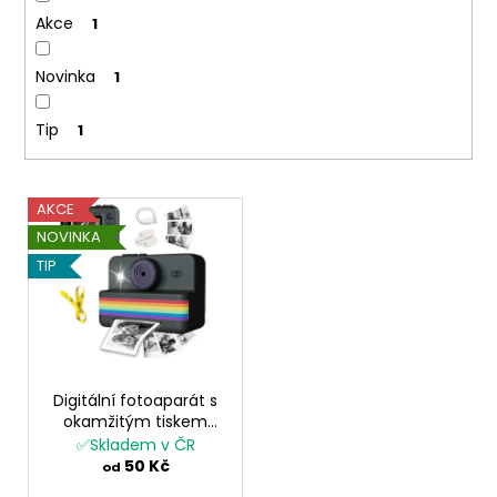
ů
a
Akce
1
j
Novinka
1
í
t
Tip
1
?
V
AKCE
ý
NOVINKA
p
HLEDAT
TIP
i
s
p
D
r
o
p
o
Digitální fotoaparát s
okamžitým tiskem
o
d
polaroid instax pro děti
✅Skladem v ČR
r
u
dětský
50 Kč
od
u
k