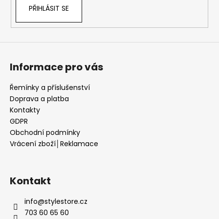
r
PŘIHLÁSIT SE
v
k
y
v
ý
Informace pro vás
p
i
s
Řemínky a příslušenství
u
Doprava a platba
Kontakty
GDPR
Obchodní podmínky
Vrácení zboží│Reklamace
Kontakt
info
@
stylestore.cz
703 60 65 60