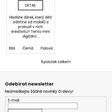
č
t
DETAIL
u
ů
j
e
Hledáte dárek, který děti
m
odtrhne od mobilů a
probudí v nich
e
kreativitu? Tento mini
digitální...
Bílá
Černá
Fialová
Světle Modrá
1
položek celkem
O
v
Z
l
á
á
Odebírat newsletter
d
p
a
Nezmeškejte žádné novinky či slevy!
a
c
t
E-mail
í
í
p