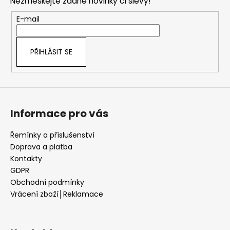
a
Nezmeškejte žádné novinky či slevy!
a
c
t
E-mail
í
í
p
r
PŘIHLÁSIT SE
v
k
y
v
ý
Informace pro vás
p
i
s
Řemínky a příslušenství
u
Doprava a platba
Kontakty
GDPR
Obchodní podmínky
Vrácení zboží│Reklamace