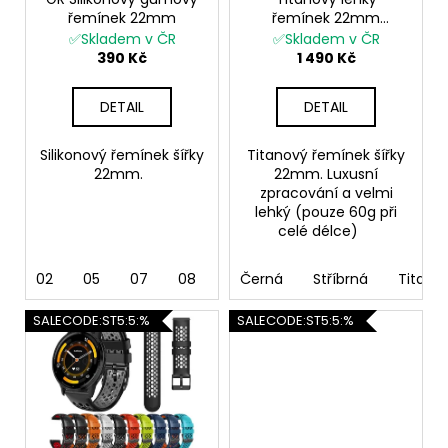
o
č
řemínek 22mm
řemínek 22mm
u
d
Garmin Vívoactive 4
✅Skladem v ČR
✅Skladem v ČR
j
u
Garmin Venu 2 Venu 3
390 Kč
1 490 Kč
e
Forerunner
k
m
255/265/745 Huawei
t
DETAIL
DETAIL
e
Watch 4
ů
Silikonový řemínek šířky
Titanový řemínek šířky
22mm.
22mm. Luxusní
zpracování a velmi
lehký (pouze 60g při
celé délce)
02
05
07
08
09
Černá
10
Stříbrná
Titano
SALECODE:ST5:5:%
SALECODE:ST5:5:%