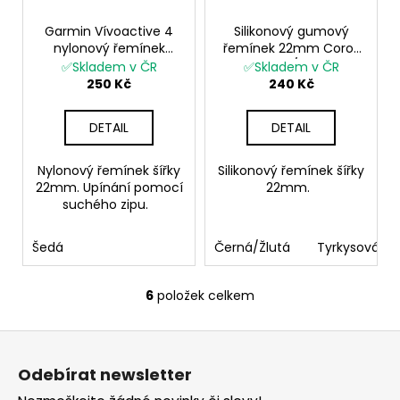
Garmin Vívoactive 4
Silikonový gumový
nylonový řemínek
řemínek 22mm Coros
22mm Coros Apex
Apex Pro / Garmin
✅Skladem v ČR
✅Skladem v ČR
Garmin Venu 2 Venu 3
Forerunner 745/ Venu
250 Kč
240 Kč
Forerunner 245 / 55 /
2
645/ Samsung Galaxy
DETAIL
DETAIL
Watch 4
Nylonový řemínek šířky
Silikonový řemínek šířky
22mm. Upínání pomocí
22mm.
suchého zipu.
Šedá
Černá/Žlutá
Tyrkysová
6
položek celkem
O
v
Z
l
á
á
Odebírat newsletter
d
p