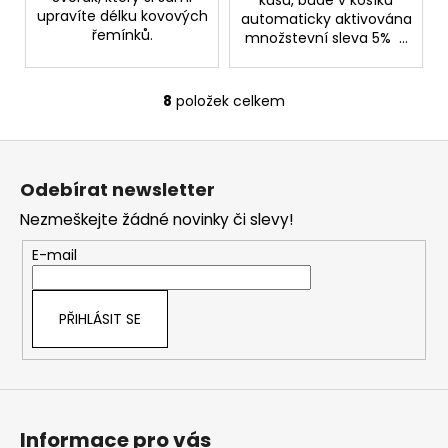
kusů, bude v košíku
upravíte délku kovových
automaticky aktivována
řemínků.
množstevní sleva 5% ...
8
položek celkem
O
v
Z
l
á
á
Odebírat newsletter
d
p
a
Nezmeškejte žádné novinky či slevy!
a
c
t
E-mail
í
í
p
r
PŘIHLÁSIT SE
v
k
y
v
ý
Informace pro vás
p