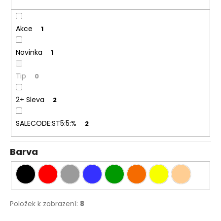
k
a
t
j
ů
Akce
1
í
t
Novinka
1
?
Tip
0
2+ Sleva
2
HLEDAT
SALECODE:ST5:5:%
2
Barva
D
o
p
o
r
Položek k zobrazení:
8
u