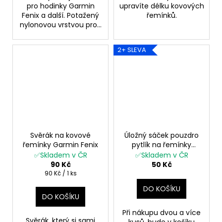
pro hodinky Garmin
upravíte délku kovových
Fenix a další. Potažený
řemínků.
nylonovou vrstvou pro...
2+ SLEVA
Svěrák na kovové
Úložný sáček pouzdro
řemínky Garmin Fenix
pytlík na řemínky
příslušenství hodinky
✅Skladem v ČR
✅Skladem v ČR
Garmin Fenix Epix
90 Kč
50 Kč
STYLESTORE
Měrná
90 Kč / 1 ks
cena:
DO KOŠÍKU
DO KOŠÍKU
Při nákupu dvou a více
Svěrák, který si sami