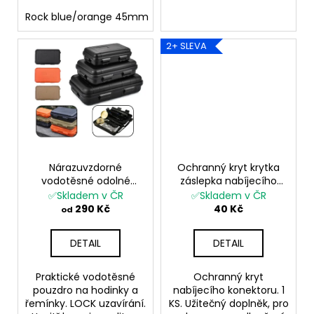
Rock blue/orange 45mm
Rock blue/orange 50mm
2+ SLEVA
Nárazuvzdorné
Ochranný kryt krytka
vodotěsné odolné
záslepka nabíjecího
pouzdro box PVC
konektoru pro Garmin
✅Skladem v ČR
✅Skladem v ČR
plastový organizér
Fenix Epix 2 PRO Tactix
290 Kč
40 Kč
od
krabička na řemínky
1KS
hodinky příslušenství
DETAIL
DETAIL
Praktické vodotěsné
Ochranný kryt
pouzdro na hodinky a
nabíjecího konektoru. 1
řemínky. LOCK uzavírání.
KS. Užitečný doplněk, pro