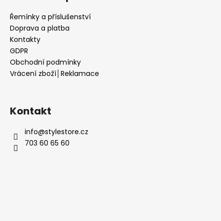
i
s
Řemínky a příslušenství
u
Doprava a platba
Kontakty
GDPR
Obchodní podmínky
Vrácení zboží│Reklamace
Kontakt
info
@
stylestore.cz
703 60 65 60