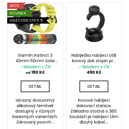
č
V
AKCE
u
ý
j
NOVINKA
p
e
SALECODE:ST5:5:%
i
m
e
s
p
r
o
Garmin Instinct 3
Nabíječka nabíjecí USB
45mm 50mm Solar
kovový dok stojan pro
d
Amoled silikonový
Garmin Fenix 8 a další
✅Skladem v ČR
✅Skladem v ČR
u
řemínek pásek
šedý stříbrný
190 Kč
490 Kč
od
originální vzhled
k
t
DETAIL
DETAIL
ů
Výrazný dvouvrstvý
Kovová nabíjecí
silikonový řemínek
dokovací stanice.
dostupný v různých
Základna otočná o 360.
barevných variantách.
Součástí je nabíjecí 1,5m
Děrovaný povrch...
dlouhý kabel....