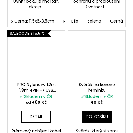
Uvnitř boxu je molitan,
ochranu a prodloužení
okraje...
životnosti...
S Černá: 11.5x6x3.5cm
M Černá: 16.5x10.5x5cm
Bílá
Zelená
Černá
L Čern
SALECODE:ST5:5:%
PRO Nylonový 1,2m
Svěrák na kovové
1,8m 4PIN -> USB
řemínky
nabíječka dlouhý
✅Skladem v ČR
✅Skladem v ČR
nabíjecí USB kabel pro
460 Kč
40 Kč
od
pc notebook cestovní
pro Garmin Fenix Epix 2
DETAIL
DO KOŠÍKU
PRO
Prémiový nabíjecí kabel
Svěrák, který si sami