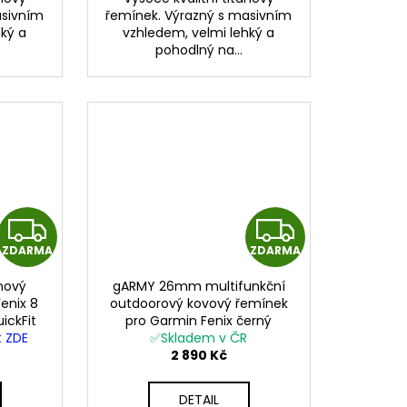
asivním
řemínek. Výrazný s masivním
hký a
vzhledem, velmi lehký a
pohodlný na...
Z
Z
ZDARMA
ZDARMA
D
D
nový
gARMY 26mm multifunkční
A
A
enix 8
outdoorový kovový řemínek
ickFit
pro Garmin Fenix černý
R
R
t ZDE
stříbrný QuickFit
✅Skladem v ČR
2 890 Kč
M
M
DETAIL