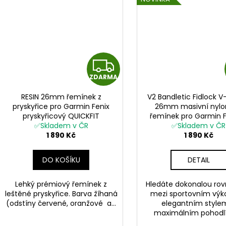
Z
ZDARMA
D
RESIN 26mm řemínek z
V2 Bandletic Fidlock V
A
pryskyřice pro Garmin Fenix
26mm masivní nylo
pryskyřicový QUICKFIT
řemínek pro Garmin F
R
✅Skladem v ČR
Enduro 3 QuickFi
✅Skladem v ČR
1 890 Kč
1 890 Kč
M
DO KOŠÍKU
DETAIL
A
Lehký prémiový řemínek z
Hledáte dokonalou ro
leštěné pryskyřice. Barva žíhaná
mezi sportovním vý
(odstíny červené, oranžové a...
elegantním style
maximálním pohodlí