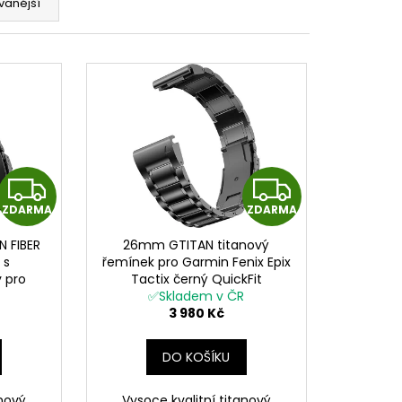
vanější
Z
Z
ZDARMA
ZDARMA
D
D
 FIBER
26mm GTITAN titanový
A
A
 s
řemínek pro Garmin Fenix Epix
 pro
Tactix černý QuickFit
R
R
ix černý
✅Skladem v ČR
3 980 Kč
M
M
DO KOŠÍKU
A
A
anový
Vysoce kvalitní titanový