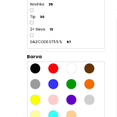
l
Novinka
35
Tip
30
2+ Sleva
13
SALECODE:ST5:5:%
97
Barva