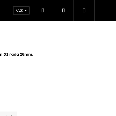
Hledat
Přihlášení
Nákupní
m
CZK
košík
in D2 řada 26mm.