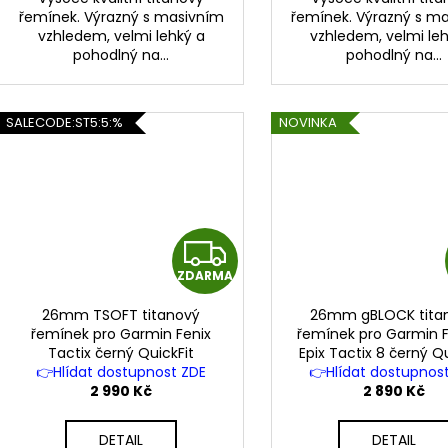
řemínek. Výrazný s masivním
řemínek. Výrazný s m
vzhledem, velmi lehký a
vzhledem, velmi le
pohodlný na...
pohodlný na...
SALECODE:ST5:5:%
NOVINKA
Z
ZDARMA
D
26mm TSOFT titanový
26mm gBLOCK tita
A
řemínek pro Garmin Fenix
řemínek pro Garmin F
Tactix černý QuickFit
Epix Tactix 8 černý Qu
R
👉Hlídat dostupnost ZDE
👉Hlídat dostupnos
2 990 Kč
2 890 Kč
M
DETAIL
DETAIL