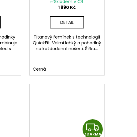
R
R
uickFit
✅Skladem v ČR
1 990 Kč
M
M
DETAIL
A
A
hodinky
Titanový řemínek s technologií
ombinuje
QuickFit. Velmi lehký a pohodlný
led s
na každodenní nošení. Šířka...
Černá
Z
ZDARMA