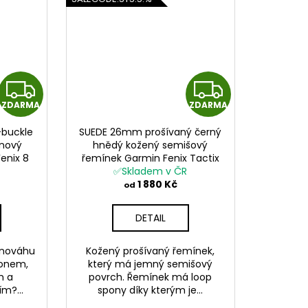
Z
Z
ZDARMA
ZDARMA
D
D
-buckle
SUEDE 26mm prošívaný černý
A
A
nový
hnědý kožený semišový
enix 8
řemínek Garmin Fenix Tactix
R
R
t
✅Skladem v ČR
QuickFit
1 880 Kč
od
M
M
DETAIL
A
A
vnováhu
Kožený prošívaný řemínek,
konem,
který má jemný semišový
m a
povrch. Řemínek má loop
m?...
spony díky kterým je...