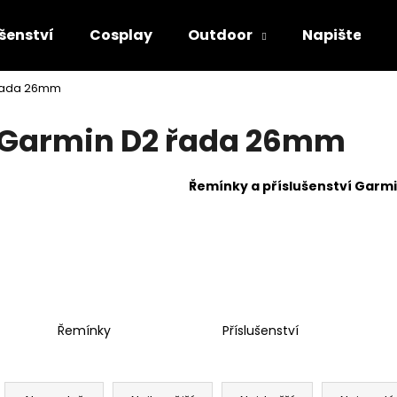
šenství
Cosplay
Outdoor
Napište ná
řada 26mm
Co potřebujete najít?
Garmin D2 řada 26mm
HLEDAT
Řemínky a příslušenství Garm
Doporučujeme
Řemínky
Příslušenství
Ř