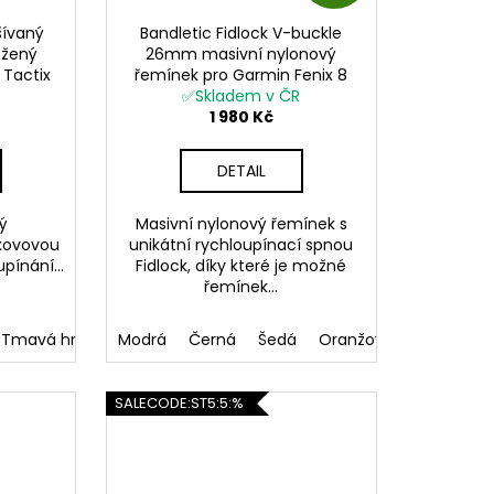
D
ívaný
Bandletic Fidlock V-buckle
A
ožený
26mm masivní nylonový
 Tactix
řemínek pro Garmin Fenix 8
R
Enduro 3 QuickFit
✅Skladem v ČR
1 980 Kč
M
DETAIL
A
ý
Masivní nylonový řemínek s
kovovou
unikátní rychloupínací spnou
pínání...
Fidlock, díky které je možné
řemínek...
Tmavá hnědá
Modrá
Černá
Šedá
Oranžová
Army gre
SALECODE:ST5:5:%