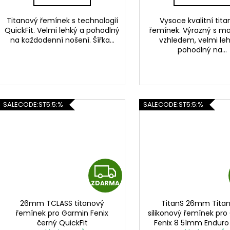
A
Titanový řemínek s technologií
Vysoce kvalitní tit
QuickFit. Velmi lehký a pohodlný
řemínek. Výrazný s m
na každodenní nošení. Šířka...
vzhledem, velmi le
pohodlný na...
SALECODE:ST5:5:%
SALECODE:ST5:5:%
Z
ZDARMA
D
26mm TCLASS titanový
TitanS 26mm Tita
A
řemínek pro Garmin Fenix
silikonový řemínek pr
černý QuickFit
Fenix 8 51mm Enduro 