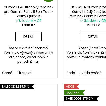
D
26mm PEAK titanový řemínek
HORWEEN 26mm proš
A
pro Garmin Fenix 8 Epix Tactix
černý hnědý šedý k
černý QuickFit
řemínek Garmin Fenix
R
✅Skladem v ČR
✅Skladem v ČR
QuickFit
1 990 Kč
1 990 Kč
M
DETAIL
DETAIL
A
Vysoce kvalitní titanový
Kožený prošívan
řemínek. Výrazný s masivním
řemínek. Řemínek má 
vzhledem, velmi lehký a
přezku a systém rychlou
pohodlný na...
Černá
Titanová
Šedá
Světla hnědá
SALECODE:ST5:5:%
AKCE
NOVINKA
SALECODE:ST5:5:%