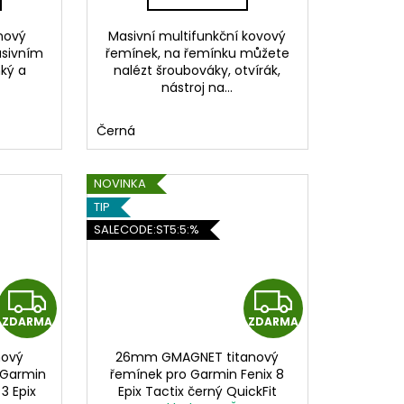
A
A
anový
Masivní multifunkční kovový
asivním
řemínek, na řemínku můžete
hký a
nalézt šroubováky, otvírák,
nástroj na...
Černá
NOVINKA
TIP
SALECODE:ST5:5:%
Z
Z
ZDARMA
ZDARMA
D
D
nový
26mm GMAGNET titanový
A
A
o Garmin
řemínek pro Garmin Fenix 8
3 Epix
Epix Tactix černý QuickFit