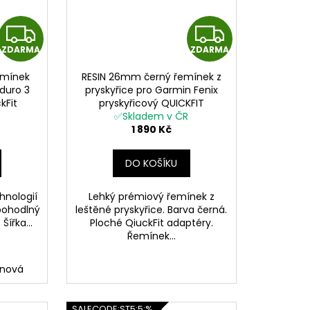
Z
Z
ZDARMA
ZDARMA
D
D
emínek
RESIN 26mm černý řemínek z
A
A
nduro 3
pryskyřice pro Garmin Fenix
kFit
pryskyřicový QUICKFIT
R
R
✅Skladem v ČR
1 890 Kč
M
M
DO KOŠÍKU
A
A
hnologií
Lehký prémiový řemínek z
 pohodlný
leštěné pryskyřice. Barva černá.
Šířka...
Ploché QiuckFit adaptéry.
Řemínek...
anová
SALECODE:ST5:5:%