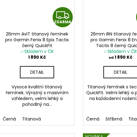
Z
ZDARMA
D
26mm AviT titanový řemínek
26mm IRN titanový ř
A
pro Garmin Fenix 8 Epix Tactix
pro Garmin Fenix 8 E
černý QuickFit
Tactix 8 černý Quic
R
✅Skladem v ČR
✅Skladem v ČR
1 890 Kč
1 890 Kč
od
M
DETAIL
DETAIL
A
Vysoce kvalitní titanový
Titanový řemínek s tec
řemínek. Výrazný s masivním
QuickFit. Velmi lehký a
vzhledem, velmi lehký a
na každodenní nošení. 
pohodlný na...
Černá
Titanová
Černá
Stříbrná
Tit
NOVINKA