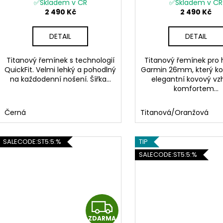
R
✅Skladem v ČR
PRO černý oranžový Q
✅Skladem v ČR
2 490 Kč
2 490 Kč
M
DETAIL
DETAIL
A
Titanový řemínek s technologií
Titanový řemínek pro 
QuickFit. Velmi lehký a pohodlný
Garmin 26mm, který k
na každodenní nošení. Šířka...
elegantní kovový vzh
komfortem...
Černá
Titanová/Oranžová
SALECODE:ST5:5:%
TIP
SALECODE:ST5:5:%
Z
ZDARMA