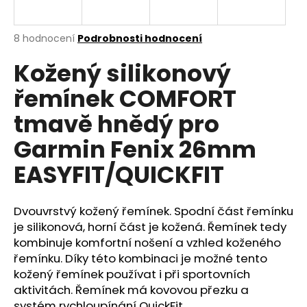
a
j
Průměrné
8 hodnocení
Podrobnosti hodnocení
í
hodnocení
Kožený silikonový
produktu
t
je
?
řemínek COMFORT
5,0
z
tmavě hnědý pro
5
hvězdiček.
Garmin Fenix 26mm
HLEDAT
EASYFIT/QUICKFIT
Dvouvrstvý kožený řemínek. Spodní část řemínku
D
je silikonová, horní část je kožená. Řemínek tedy
o
kombinuje komfortní nošení a vzhled koženého
p
řemínku. Díky této kombinaci je možné tento
o
kožený řemínek používat i při sportovních
r
aktivitách. Řemínek má kovovou přezku a
u
systém rychloupínání QuickFit.