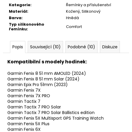
Kategorie
:
Řemínky a příslušenství
Materiál
:
Kožený, Silikonový
Barva
:
Hnědá
Typ silikonového
Comfort
řemínku
:
Popis
Související (10)
Podobné (10)
Diskuze
Kompatibilní s modely hodinek:
Garmin Fenix 8 51 mm AMOLED (2024)
Garmin Fenix 8 51 mm Solar (2024)
Garmin Epix Pro 51mm (2023)
Garmin Fenix 7X
Garmin Fenix 7X PRO
Garmin Tactix 7
Garmin Tactix 7 PRO Solar
Garmin Tactix 7 PRO Solar Ballistics edition
Garmin Fenix 5X Multisport GPS Training Watch
Garmin Fenix 5X Plus
Garmin Fenix 6X