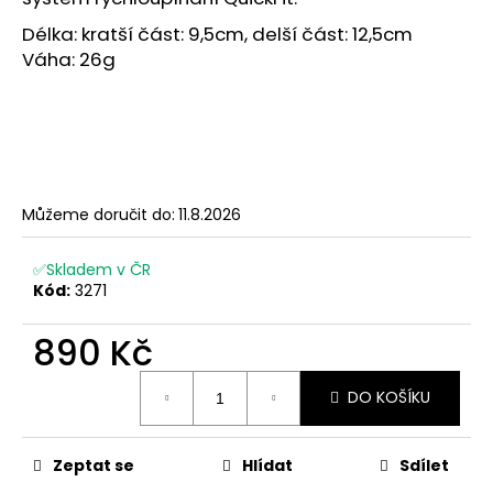
č
u
Délka: kratší část: 9,5cm, delší část: 12,5cm
j
Váha: 26g
e
m
e
Můžeme doručit do:
11.8.2026
✅Skladem v ČR
Kód:
3271
890 Kč
Měrná
DO KOŠÍKU
cena:
Zeptat se
Hlídat
Sdílet