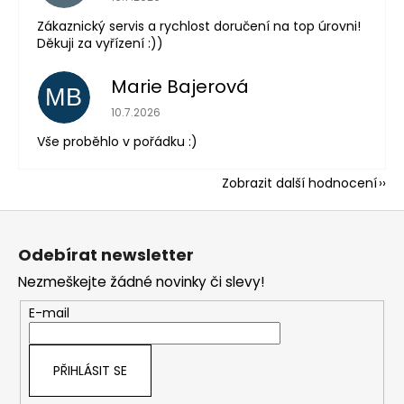
Zákaznický servis a rychlost doručení na top úrovni!
Děkuji za vyřízení :))
Marie Bajerová
MB
Hodnocení obchodu je 5 z 5 hvězdiček.
10.7.2026
Vše proběhlo v pořádku :)
Zobrazit další hodnocení
Z
á
Odebírat newsletter
p
Nezmeškejte žádné novinky či slevy!
a
t
E-mail
í
PŘIHLÁSIT SE