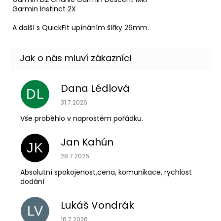
Garmin Instinct 2X
A další s QuickFit upínáním šířky 26mm.
Dana Lédlová
DL
Hodnocení obchodu je 5 z 5 hvězdiček.
31.7.2026
Vše proběhlo v naprostém pořádku.
Jan Kahún
JK
Hodnocení obchodu je 5 z 5 hvězdiček.
28.7.2026
Absolutní spokojenost,cena, komunikace, rychlost
dodání
Lukáš Vondrák
LV
Hodnocení obchodu je 5 z 5 hvězdiček.
16.7.2026