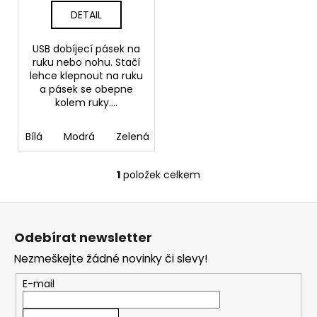
č
t
DETAIL
u
ů
j
e
USB dobíjecí pásek na
m
ruku nebo nohu. Stačí
lehce klepnout na ruku
e
a pásek se obepne
kolem ruky....
Bílá
Modrá
Zelená
Červená
1
položek celkem
O
v
Z
l
á
á
Odebírat newsletter
d
p
a
Nezmeškejte žádné novinky či slevy!
a
c
t
E-mail
í
í
p