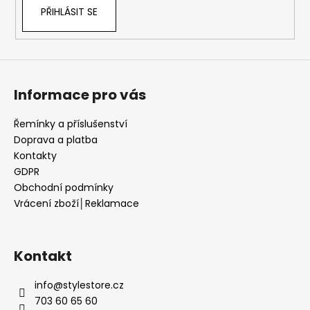
r
PŘIHLÁSIT SE
v
k
y
v
ý
Informace pro vás
p
i
s
Řemínky a příslušenství
u
Doprava a platba
Kontakty
GDPR
Obchodní podmínky
Vrácení zboží│Reklamace
Kontakt
info
@
stylestore.cz
703 60 65 60