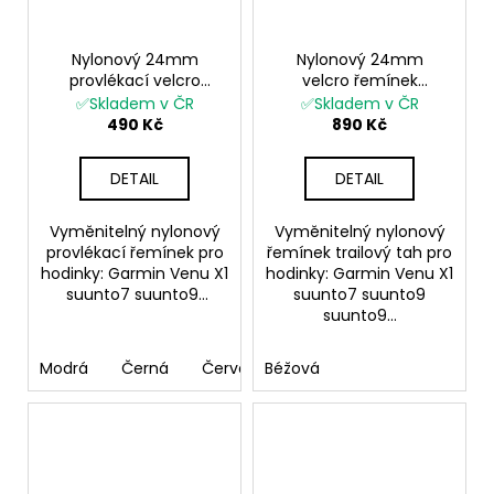
Nylonový 24mm
Nylonový 24mm
provlékací velcro
velcro řemínek
suchý Garmin Venu X1
Garmin Venu X1
✅Skladem v ČR
✅Skladem v ČR
pratelný řemínek
suunto 7 suunto 9
490 Kč
890 Kč
pásek suunto 7 suunto
9 černý modrý
DETAIL
DETAIL
červený
Vyměnitelný nylonový
Vyměnitelný nylonový
provlékací řemínek pro
řemínek trailový tah pro
hodinky: Garmin Venu X1
hodinky: Garmin Venu X1
suunto7 suunto9...
suunto7 suunto9
suunto9...
Modrá
Černá
Červená
Béžová