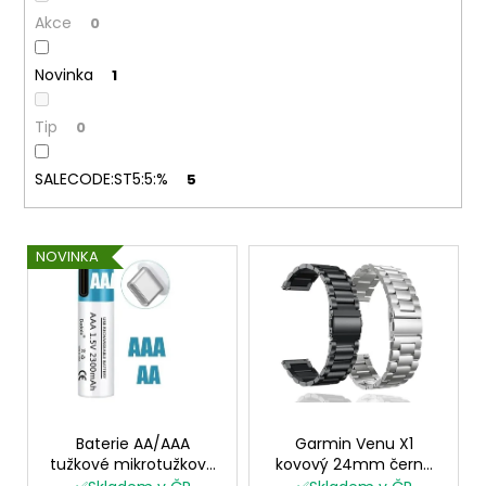
ů
a
Akce
0
j
Novinka
1
í
t
Tip
0
?
SALECODE:ST5:5:%
5
V
HLEDAT
NOVINKA
ý
p
i
D
s
o
p
p
o
r
r
o
Baterie AA/AAA
Garmin Venu X1
u
tužkové mikrotužkové
kovový 24mm černý
d
nabíjecí USB-C
stříbrný řemínek