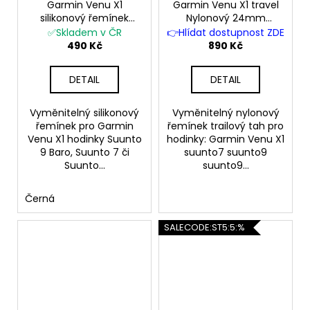
Garmin Venu X1
Garmin Venu X1 travel
silikonový řemínek
Nylonový 24mm
Suunto 9 Baro Suunto
velcro řemínek suunto
✅Skladem v ČR
👉Hlídat dostupnost ZDE
7
7 suunto 9
490 Kč
890 Kč
DETAIL
DETAIL
Vyměnitelný silikonový
Vyměnitelný nylonový
řemínek pro Garmin
řemínek trailový tah pro
Venu X1 hodinky Suunto
hodinky: Garmin Venu X1
9 Baro, Suunto 7 či
suunto7 suunto9
Suunto...
suunto9...
Černá
SALECODE:ST5:5:%