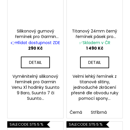
Silikonový gumový
Titanový 24mm černý
řemínek pro Garmin
řemínek pásek pro
Venu X1 Suunto 9 Baro
Garmin Venu X1
👉Hlídat dostupnost ZDE
✅Skladem v ČR
Suunto 7 Spartan
suunto 7 suunto 9
290 Kč
1 490 Kč
Sport D5 černý zelený
suunto černý stříbrný
ocelový
DETAIL
DETAIL
Vyměnitelný silikonový
Velmi lehký řemínek z
řemínek pro Garmin
titanové slitiny,
Venu X1 hodinky Suunto
jednoduché zkrácení
9 Baro, Suunto 7 či
přesně dle obvodu ruky
Suunto...
pomocí spony...
Černá
Stříbrná
SALECODE:ST5:5:%
SALECODE:ST5:5:%