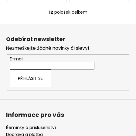
12
položek celkem
O
v
Z
l
á
á
Odebírat newsletter
d
p
a
Nezmeškejte žádné novinky či slevy!
a
c
t
E-mail
í
í
p
r
PŘIHLÁSIT SE
v
k
y
v
ý
Informace pro vás
p
i
s
Řemínky a příslušenství
u
Doprava a platba