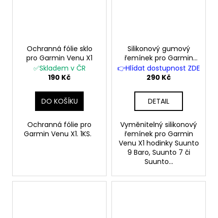
Ochranná fólie sklo
Silikonový gumový
pro Garmin Venu X1
řemínek pro Garmin
Venu X1 Suunto 9 Baro
✅Skladem v ČR
👉Hlídat dostupnost ZDE
Suunto 7 Spartan
190 Kč
290 Kč
Sport D5 černý šedý
DO KOŠÍKU
DETAIL
Ochranná fólie pro
Vyměnitelný silikonový
Garmin Venu X1. 1KS.
řemínek pro Garmin
Venu X1 hodinky Suunto
9 Baro, Suunto 7 či
Suunto...