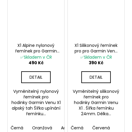
X1 Alpine nylonový
X1 Silikonový řemínek
řemínek pro Garmin
pro pro Garmin Venu
Venu X1 alpský tah
X1
✅Skladem v ČR
✅Skladem v ČR
490 Kč
390 Kč
DETAIL
DETAIL
Vyměnitelný nylonový
Vyměnitelný silikonový
řemínek pro
řemínek pro
hodinky Garmin Venu X1
hodinky Garmin Venu
alpský tah Šířka upínání
X1 . Šířka řemínku
řemínku...
24mm. Délka...
Černá
Oranžová
Army green
Černá
Červená
Černá classic