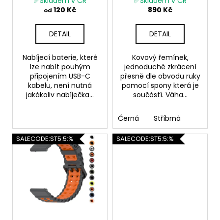
č
✅Skladem v ČR
✅Skladem v ČR
u
kabelem
ocelový suunto 7
120 Kč
890 Kč
u
od
suunto 9
k
j
t
e
DETAIL
DETAIL
m
ů
e
Nabíjecí baterie, které
Kovový řemínek,
lze nabít pouhým
jednoduché zkrácení
připojením USB-C
přesně dle obvodu ruky
kabelu, není nutná
pomocí spony která je
jakákoliv nabíječka...
součástí. Váha...
Černá
Stříbrná
SALECODE:ST5:5:%
SALECODE:ST5:5:%