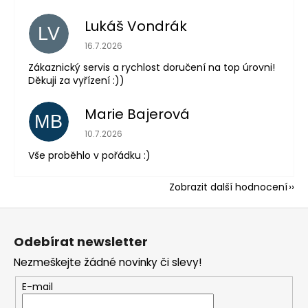
Lukáš Vondrák
LV
Hodnocení obchodu je 5 z 5 hvězdiček.
16.7.2026
Zákaznický servis a rychlost doručení na top úrovni!
Děkuji za vyřízení :))
Marie Bajerová
MB
Hodnocení obchodu je 5 z 5 hvězdiček.
10.7.2026
Vše proběhlo v pořádku :)
Zobrazit další hodnocení
Z
á
Odebírat newsletter
p
Nezmeškejte žádné novinky či slevy!
a
t
E-mail
í