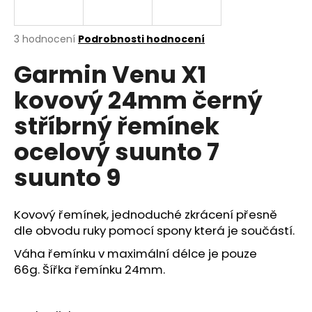
a
j
Průměrné
3 hodnocení
Podrobnosti hodnocení
í
hodnocení
Garmin Venu X1
produktu
t
je
?
kovový 24mm černý
5,0
z
stříbrný řemínek
5
hvězdiček.
ocelový suunto 7
HLEDAT
suunto 9
Kovový řemínek, jednoduché zkrácení přesně
D
dle obvodu ruky pomocí spony která je součástí.
o
p
Váha řemínku v maximální délce je pouze
o
66g. Šířka řemínku 24mm.
r
u