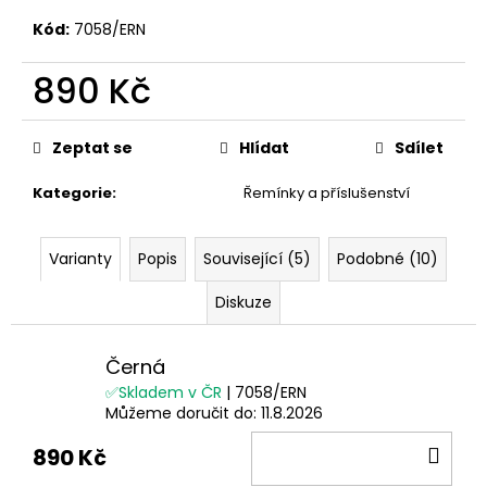
Kód:
7058/ERN
890 Kč
Měrná
cena:
Zeptat se
Hlídat
Sdílet
Kategorie
:
Řemínky a příslušenství
Varianty
Popis
Související (5)
Podobné (10)
Diskuze
Černá
✅Skladem v ČR
| 7058/ERN
Můžeme doručit do:
11.8.2026
DO
890 Kč
KOŠ