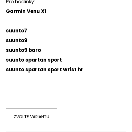
č
Pro hodinky:
u
Garmin Venu X1
j
e
m
suunto7
e
suunto9
suunto9 baro
suunto spartan sport
suunto spartan sport wrist hr
ZVOLTE VARIANTU