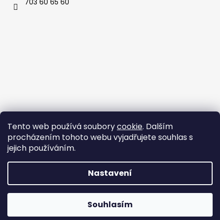
703 60 65 60
Tento web používá soubory
cookie
. Dalším
procházením tohoto webu vyjadřujete souhlas s
jejich používáním.
Nastavení
Vytvořil Shoptet
Souhlasím
Copyright 2026
StyleStore.cz
. Všechna práva vyhrazena.