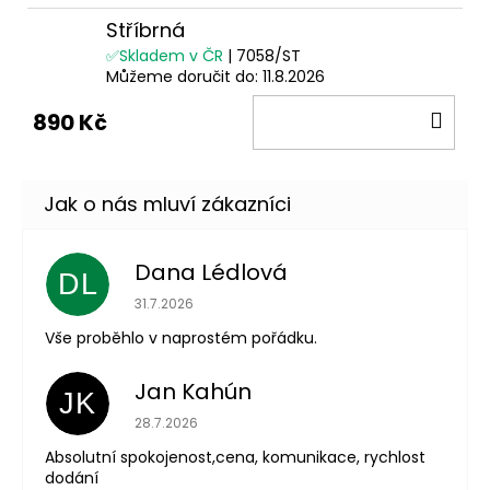
Stříbrná
✅Skladem v ČR
| 7058/ST
Můžeme doručit do:
11.8.2026
DO
890 Kč
KOŠ
Dana Lédlová
DL
Hodnocení obchodu je 5 z 5 hvězdiček.
31.7.2026
Vše proběhlo v naprostém pořádku.
Jan Kahún
JK
Hodnocení obchodu je 5 z 5 hvězdiček.
28.7.2026
Absolutní spokojenost,cena, komunikace, rychlost
dodání