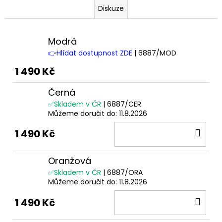
Diskuze
Modrá
👉Hlídat dostupnost ZDE
| 6887/MOD
1 490 Kč
Černá
✅Skladem v ČR
| 6887/CER
Můžeme doručit do:
11.8.2026
DO
1 490 Kč
KOŠ
Oranžová
✅Skladem v ČR
| 6887/ORA
Můžeme doručit do:
11.8.2026
DO
1 490 Kč
KOŠ