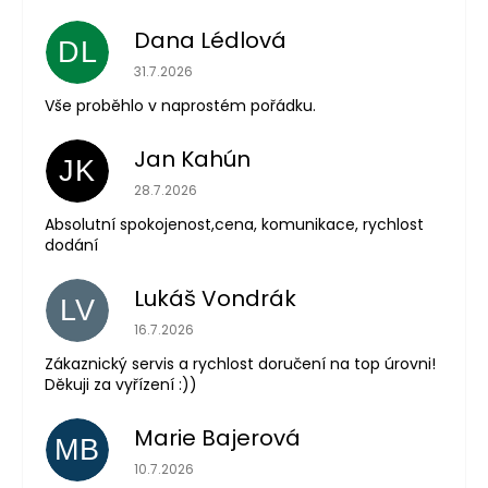
Dana Lédlová
DL
Hodnocení obchodu je 5 z 5 hvězdiček.
31.7.2026
Vše proběhlo v naprostém pořádku.
Jan Kahún
JK
Hodnocení obchodu je 5 z 5 hvězdiček.
28.7.2026
Absolutní spokojenost,cena, komunikace, rychlost
dodání
Lukáš Vondrák
LV
Hodnocení obchodu je 5 z 5 hvězdiček.
16.7.2026
Zákaznický servis a rychlost doručení na top úrovni!
Děkuji za vyřízení :))
Marie Bajerová
MB
Hodnocení obchodu je 5 z 5 hvězdiček.
10.7.2026