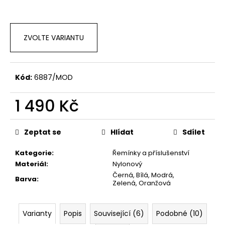
č
u
j
e
ZVOLTE VARIANTU
m
e
Kód:
6887/MOD
1 490 Kč
Měrná
cena:
Zeptat se
Hlídat
Sdílet
Kategorie
:
Řemínky a příslušenství
Materiál
:
Nylonový
Černá, Bílá, Modrá,
Barva
:
Zelená, Oranžová
Varianty
Popis
Související (6)
Podobné (10)