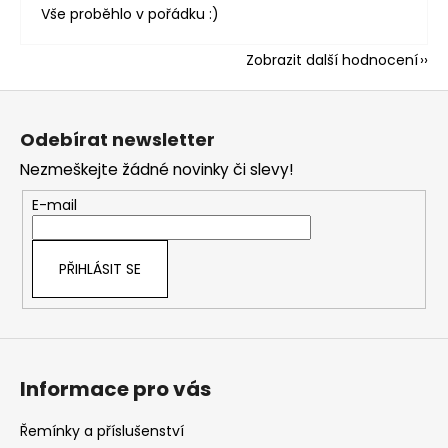
Vše proběhlo v pořádku :)
Zobrazit další hodnocení
Z
á
Odebírat newsletter
p
Nezmeškejte žádné novinky či slevy!
a
t
E-mail
í
PŘIHLÁSIT SE
Informace pro vás
Řemínky a příslušenství