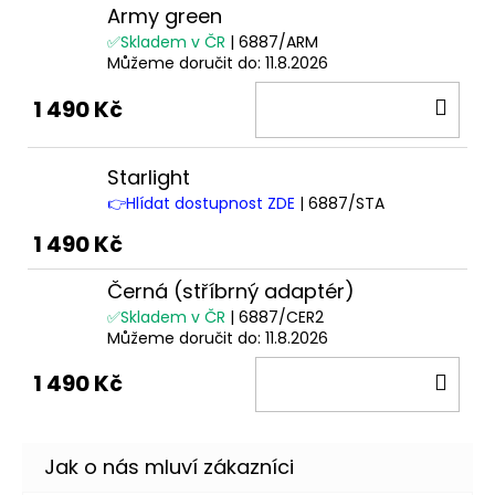
Army green
✅Skladem v ČR
| 6887/ARM
Můžeme doručit do:
11.8.2026
DO
1 490 Kč
KOŠ
Starlight
👉Hlídat dostupnost ZDE
| 6887/STA
1 490 Kč
Černá (stříbrný adaptér)
✅Skladem v ČR
| 6887/CER2
Můžeme doručit do:
11.8.2026
DO
1 490 Kč
KOŠ