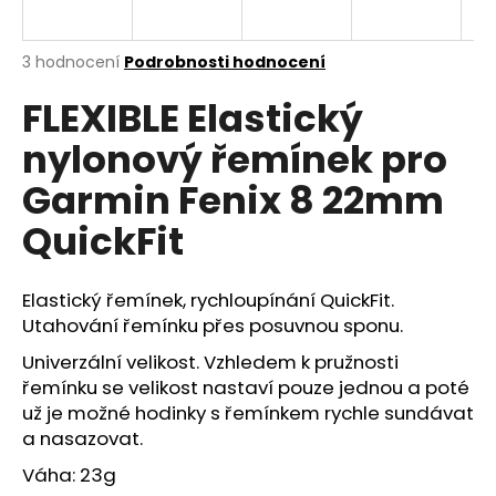
R
a
j
M
Průměrné
3 hodnocení
Podrobnosti hodnocení
í
hodnocení
FLEXIBLE Elastický
produktu
A
t
je
?
nylonový řemínek pro
5,0
z
Garmin Fenix 8 22mm
5
hvězdiček.
QuickFit
HLEDAT
Elastický řemínek, rychloupínání QuickFit.
Utahování řemínku přes posuvnou sponu.
D
Univerzální velikost. Vzhledem k pružnosti
o
řemínku se velikost nastaví pouze jednou a poté
p
už je možné hodinky s řemínkem rychle sundávat
o
a nasazovat.
r
u
Váha: 23g