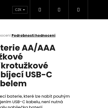
Hledat
Přihlášení
Nákupní
m
CZK
košík
rné
nocení
Podrobnosti hodnocení
cení
terie AA/AAA
ktu
žkové
krotužkové
ček.
bíjecí USB-C
abelem
ecí baterie, které lze nabít pouhým
jením USB-C kabelu, není nutná
oliv nabíječka baterií.