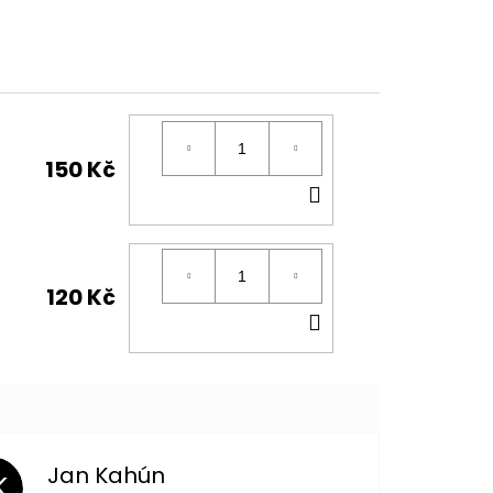
150 Kč
DO
KOŠÍKU
120 Kč
DO
KOŠÍKU
Jan Kahún
K