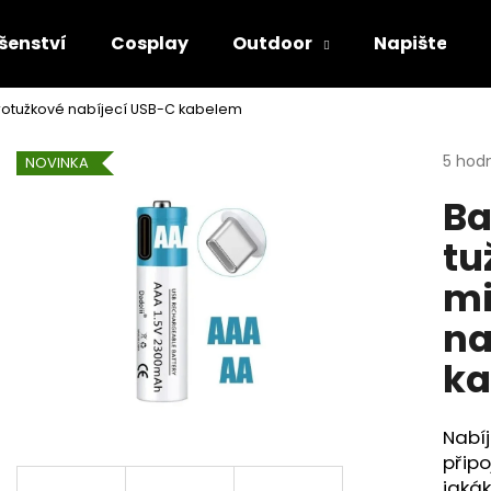
šenství
Cosplay
Outdoor
Napište ná
krotužkové nabíjecí USB-C kabelem
Co potřebujete najít?
Průmě
5 hod
NOVINKA
hodno
Ba
produ
HLEDAT
je
tu
5,0
z
mi
5
Doporučujeme
hvězdi
na
k
Nabíj
připo
jakák