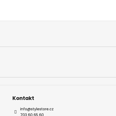
Kontakt
info
@
stylestore.cz
703 60 65 60