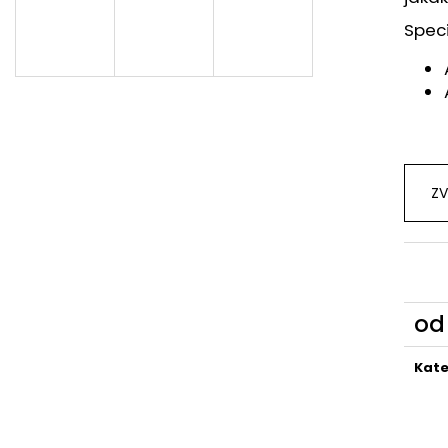
Speci
ZV
o
Měr
cena
Kate