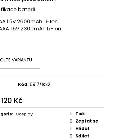
fikace baterií:
AA 1.5V 2600mAh Li-Ion
AAA 1.5V 2300mAh Li-Ion
OLTE VARIANTU
Kód:
6917/1KS2
d
120 Kč
ná
:
Tisk
gorie
:
Cosplay
Zeptat se
Hlídat
Sdílet