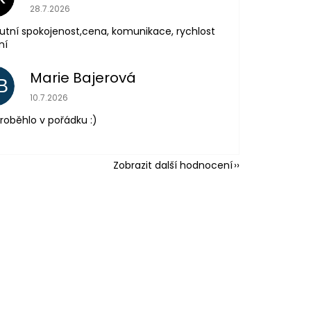
Hodnocení obchodu je 5 z 5 hvězdiček.
28.7.2026
utní spokojenost,cena, komunikace, rychlost
ní
Marie Bajerová
B
Hodnocení obchodu je 5 z 5 hvězdiček.
10.7.2026
roběhlo v pořádku :)
Zobrazit další hodnocení