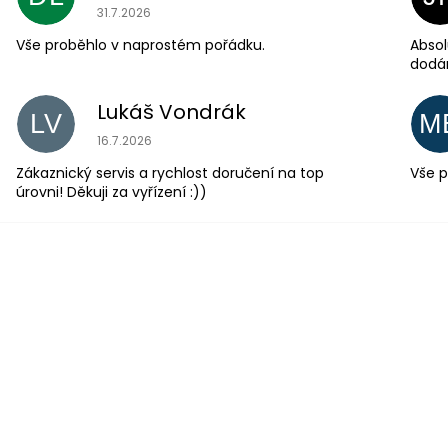
Hodnocení obchodu je 5 z 5 hvězdiček.
31.7.2026
Vše proběhlo v naprostém pořádku.
Absol
dodá
Lukáš Vondrák
LV
M
Hodnocení obchodu je 5 z 5 hvězdiček.
16.7.2026
Zákaznický servis a rychlost doručení na top
Vše p
úrovni! Děkuji za vyřízení :))