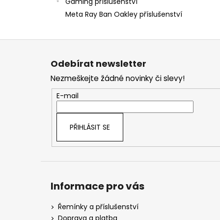
Gaming příslušenství
Meta Ray Ban Oakley příslušenství
Z
á
Odebírat newsletter
p
Nezmeškejte žádné novinky či slevy!
a
t
E-mail
í
PŘIHLÁSIT SE
Informace pro vás
Řemínky a příslušenství
Doprava a platba