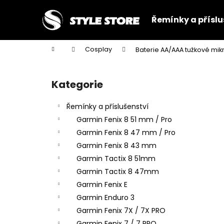
K
Přejít
na
o
Řemínky a příslu
obsah
Zpět
Zpět
š
do
do
í
Domů
Cosplay
Baterie AA/AAA tužkové mi
k
obchodu
obchodu
P
o
Kategorie
Přeskočit
s
kategorie
t
Řemínky a příslušenství
r
Garmin Fenix 8 51 mm / Pro
a
Garmin Fenix 8 47 mm / Pro
n
Garmin Fenix 8 43 mm
n
Garmin Tactix 8 51mm
í
Garmin Tactix 8 47mm
p
Garmin Fenix E
a
Garmin Enduro 3
n
Garmin Fenix 7X / 7X PRO
e
Garmin Fenix 7 / 7 PRO