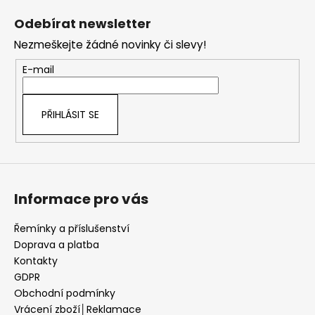
á
Odebírat newsletter
p
Nezmeškejte žádné novinky či slevy!
a
t
E-mail
í
PŘIHLÁSIT SE
Informace pro vás
Řemínky a příslušenství
Doprava a platba
Kontakty
GDPR
Obchodní podmínky
Vrácení zboží│Reklamace