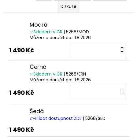
Diskuze
Modrá
✅Skladem v ČR
| 5268/MOD
Můžeme doručit do:
11.8.2026
DO
1 490 Kč
KOŠ
Černá
✅Skladem v ČR
| 5268/ERN
Můžeme doručit do:
11.8.2026
DO
1 490 Kč
KOŠ
Šedá
👉Hlídat dostupnost ZDE
| 5268/SED
1 490 Kč