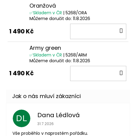
Oranžová
✅Skladem v ČR
| 5268/ORA
Můžeme doručit do:
11.8.2026
DO
1 490 Kč
KOŠ
Army green
✅Skladem v ČR
| 5268/ARM
Můžeme doručit do:
11.8.2026
DO
1 490 Kč
KOŠ
Dana Lédlová
DL
Hodnocení obchodu je 5 z 5 hvězdiček.
31.7.2026
Vše proběhlo v naprostém pořádku.