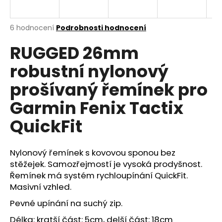
R
a
j
M
Průměrné
6 hodnocení
Podrobnosti hodnocení
í
hodnocení
RUGGED 26mm
produktu
A
t
je
?
robustní nylonový
4,8
z
prošívaný řemínek pro
5
hvězdiček.
Garmin Fenix Tactix
HLEDAT
QuickFit
Nylonový řemínek s kovovou sponou bez
D
stěžejek. Samozřejmostí je vysoká prodyšnost.
o
Řemínek má systém rychloupínání QuickFit.
p
Masivní vzhled.
o
r
Pevné upínání na suchý zip.
u
Délka: kratší část: 5cm, delší část: 18cm