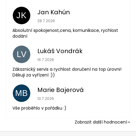
Jan Kahún
JK
Hodnocení obchodu je 5 z 5 hvězdiček.
28.7.2026
Absolutní spokojenost,cena, komunikace, rychlost
dodání
Lukáš Vondrák
LV
Hodnocení obchodu je 5 z 5 hvězdiček.
16.7.2026
Zákaznický servis a rychlost doručení na top úrovni!
Děkuji za vyřízení :))
Marie Bajerová
MB
Hodnocení obchodu je 5 z 5 hvězdiček.
10.7.2026
Vše proběhlo v pořádku :)
Zobrazit další hodnocení
Z