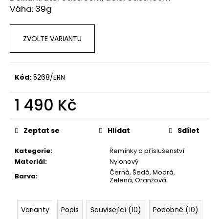
č
Váha: 39g
u
j
e
ZVOLTE VARIANTU
m
e
Kód:
5268/ERN
1 490 Kč
Měrná
cena:
Zeptat se
Hlídat
Sdílet
Kategorie
:
Řemínky a příslušenství
Materiál
:
Nylonový
Černá, Šedá, Modrá,
Barva
:
Zelená, Oranžová
Varianty
Popis
Související (10)
Podobné (10)