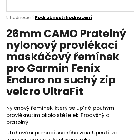
a
j
Průměrné
5 hodnocení
Podrobnosti hodnocení
í
hodnocení
26mm CAMO Pratelný
produktu
t
je
?
nylonový provlékací
4,8
z
maskáčový řemínek
5
hvězdiček.
pro Garmin Fenix
HLEDAT
Enduro na suchý zip
velcro UltraFit
D
o
Nylonový řemínek, který se upíná pouhým
p
provléknutím okolo stěžejek. Prodyšný a
o
pratelný.
r
Utahování pomocí suchého zipu. Upnutí lze
u
nastavit přesně dle obvodu ruky.