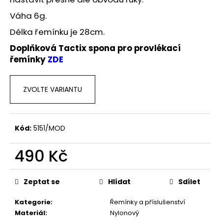
č
u
Váha 6g.
j
Délka řemínku je 28cm.
e
m
Doplňková Tactix spona pro provlékací
e
řemínky
ZDE
ZVOLTE VARIANTU
Kód:
5151/MOD
490 Kč
Měrná
cena:
Zeptat se
Hlídat
Sdílet
Kategorie
:
Řemínky a příslušenství
Materiál
:
Nylonový