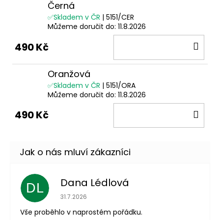
Černá
✅Skladem v ČR
| 5151/CER
Můžeme doručit do:
11.8.2026
DO
490 Kč
KOŠ
Oranžová
✅Skladem v ČR
| 5151/ORA
Můžeme doručit do:
11.8.2026
DO
490 Kč
KOŠ
Dana Lédlová
DL
Hodnocení obchodu je 5 z 5 hvězdiček.
31.7.2026
Vše proběhlo v naprostém pořádku.