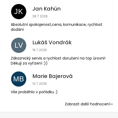
Jan Kahún
JK
Hodnocení obchodu je 5 z 5 hvězdiček.
28.7.2026
Absolutní spokojenost,cena, komunikace, rychlost
dodání
Lukáš Vondrák
LV
Hodnocení obchodu je 5 z 5 hvězdiček.
16.7.2026
Zákaznický servis a rychlost doručení na top úrovni!
Děkuji za vyřízení :))
Marie Bajerová
MB
Hodnocení obchodu je 5 z 5 hvězdiček.
10.7.2026
Vše proběhlo v pořádku :)
Zobrazit další hodnocení
Z