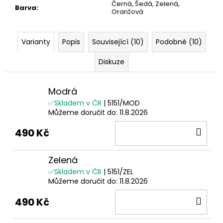
Černá, Šedá, Zelená,
Barva
:
Oranžová
Varianty
Popis
Související (10)
Podobné (10)
Diskuze
Modrá
✅Skladem v ČR
| 5151/MOD
Můžeme doručit do:
11.8.2026
DO
490 Kč
KOŠ
Zelená
✅Skladem v ČR
| 5151/ZEL
Můžeme doručit do:
11.8.2026
DO
490 Kč
KOŠ