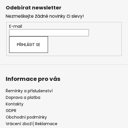
á
Odebírat newsletter
p
Nezmeškejte žádné novinky či slevy!
a
t
E-mail
í
PŘIHLÁSIT SE
Informace pro vás
Řemínky a příslušenství
Doprava a platba
Kontakty
GDPR
Obchodní podmínky
Vrácení zboží│Reklamace