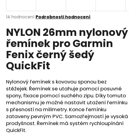
a
j
Průměrné
14 hodnocení
Podrobnosti hodnocení
í
hodnocení
NYLON 26mm nylonový
produktu
t
je
?
řemínek pro Garmin
4,6
z
Fenix černý šedý
5
hvězdiček.
QuickFit
HLEDAT
Nylonový řemínek s kovovou sponou bez
stěžejek. Řemínek se utahuje pomocí posuvné
spony, fixace pomocí suchého zipu. Díky tomuto
D
o
mechanismu je možné nastavit utažení řemínku
p
s přesností na milimetry. Konce řemínku
o
zataveny pevným PVC. Samozřejmostí je vysoká
r
prodyšnost. Řemínek má systém rychloupínání
u
QuickFit.