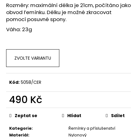
č
Rozměry: maximální délka je 21cm, počítáno jako
u
obvod řemínku. Délku je možné zkracovat
j
pomocí posuvné spony.
e
m
Váha: 23g
e
ZVOLTE VARIANTU
Kód:
5058/CER
490 Kč
Měrná
cena:
Zeptat se
Hlídat
Sdílet
Kategorie
:
Řemínky a příslušenství
Materiál
:
Nylonový