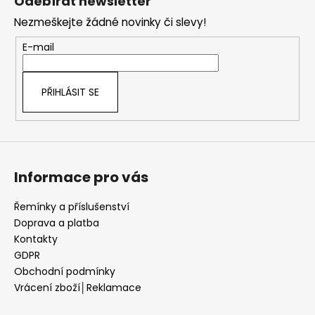
Odebírat newsletter
p
Nezmeškejte žádné novinky či slevy!
a
t
E-mail
í
PŘIHLÁSIT SE
Informace pro vás
Řemínky a příslušenství
Doprava a platba
Kontakty
GDPR
Obchodní podmínky
Vrácení zboží│Reklamace