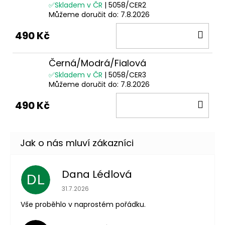
✅Skladem v ČR
| 5058/CER2
Můžeme doručit do:
7.8.2026
DO
490 Kč
KOŠ
Černá/Modrá/Fialová
✅Skladem v ČR
| 5058/CER3
Můžeme doručit do:
7.8.2026
DO
490 Kč
KOŠ
Dana Lédlová
DL
Hodnocení obchodu je 5 z 5 hvězdiček.
31.7.2026
Vše proběhlo v naprostém pořádku.