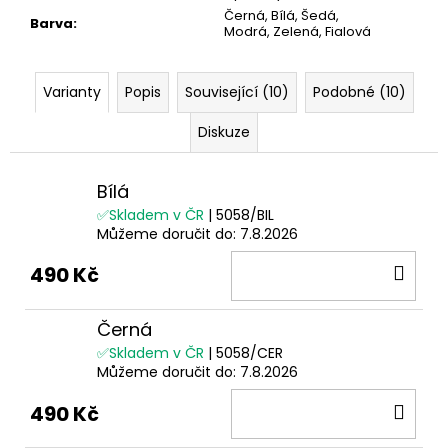
Černá, Bílá, Šedá,
Barva
:
Modrá, Zelená, Fialová
Varianty
Popis
Související (10)
Podobné (10)
Diskuze
Bílá
✅Skladem v ČR
| 5058/BIL
Můžeme doručit do:
7.8.2026
DO
490 Kč
KOŠ
Černá
✅Skladem v ČR
| 5058/CER
Můžeme doručit do:
7.8.2026
DO
490 Kč
KOŠ