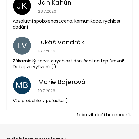
Jan Kahún
JK
Hodnocení obchodu je 5 z 5 hvězdiček.
28.7.2026
Absolutní spokojenost,cena, komunikace, rychlost
dodání
Lukáš Vondrák
LV
Hodnocení obchodu je 5 z 5 hvězdiček.
16.7.2026
Zákaznický servis a rychlost doručení na top úrovni!
Děkuji za vyřízení :))
Marie Bajerová
MB
Hodnocení obchodu je 5 z 5 hvězdiček.
10.7.2026
Vše proběhlo v pořádku :)
Zobrazit další hodnocení
Z
á