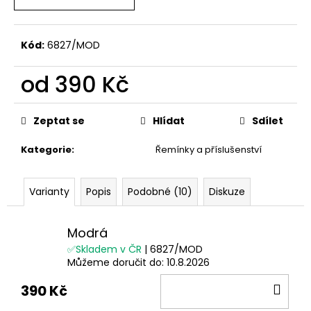
Kód:
6827/MOD
od
390 Kč
Měrná
cena:
Zeptat se
Hlídat
Sdílet
Kategorie
:
Řemínky a příslušenství
Varianty
Popis
Podobné (10)
Diskuze
Modrá
✅Skladem v ČR
| 6827/MOD
Můžeme doručit do:
10.8.2026
DO
390 Kč
KOŠ