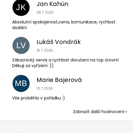
Jan Kahún
JK
Hodnocení obchodu je 5 z 5 hvězdiček.
28.7.2026
Absolutní spokojenost,cena, komunikace, rychlost
dodání
Lukáš Vondrák
LV
Hodnocení obchodu je 5 z 5 hvězdiček.
16.7.2026
Zákaznický servis a rychlost doručení na top úrovni!
Děkuji za vyřízení :))
Marie Bajerová
MB
Hodnocení obchodu je 5 z 5 hvězdiček.
10.7.2026
Vše proběhlo v pořádku :)
Zobrazit další hodnocení
Z
á