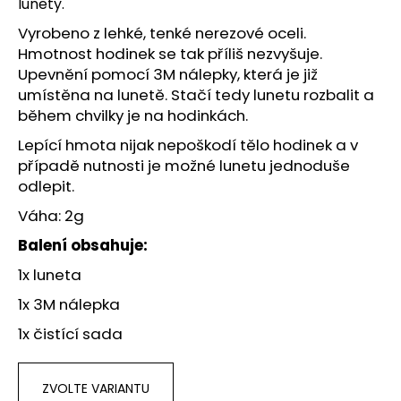
č
lunety.
u
Vyrobeno z lehké, tenké nerezové oceli.
j
Hmotnost hodinek se tak příliš nezvyšuje.
e
Upevnění pomocí 3M nálepky, která je již
m
umístěna na lunetě. Stačí tedy lunetu rozbalit a
e
během chvilky je na hodinkách.
Lepící hmota nijak nepoškodí tělo hodinek a v
případě nutnosti je možné lunetu jednoduše
odlepit.
Váha: 2g
Balení obsahuje:
1x luneta
1x 3M nálepka
1x čistící sada
ZVOLTE VARIANTU