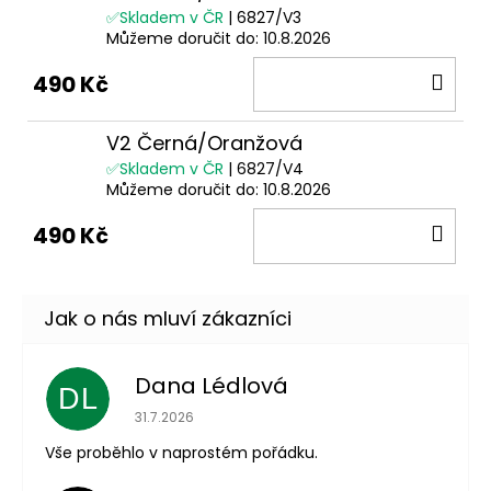
✅Skladem v ČR
| 6827/V3
Můžeme doručit do:
10.8.2026
DO
490 Kč
KOŠ
V2 Černá/Oranžová
✅Skladem v ČR
| 6827/V4
Můžeme doručit do:
10.8.2026
DO
490 Kč
KOŠ
Dana Lédlová
DL
Hodnocení obchodu je 5 z 5 hvězdiček.
31.7.2026
Vše proběhlo v naprostém pořádku.