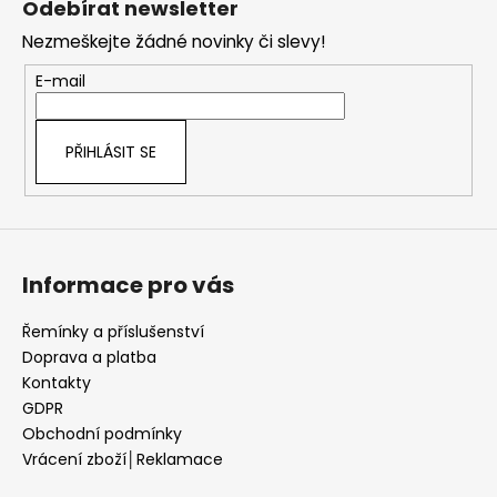
Odebírat newsletter
p
Nezmeškejte žádné novinky či slevy!
a
t
E-mail
í
PŘIHLÁSIT SE
Informace pro vás
Řemínky a příslušenství
Doprava a platba
Kontakty
GDPR
Obchodní podmínky
Vrácení zboží│Reklamace