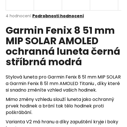
a
j
Průměrné
4 hodnocení
Podrobnosti hodnocení
í
hodnocení
Garmin Fenix 8 51 mm
produktu
t
je
?
MIP SOLAR AMOLED
4,5
z
ochranná luneta černá
5
hvězdiček.
stříbrná modrá
HLEDAT
Stylová luneta pro Garmin Fenix 8 51 mm MIP SOLAR
a Garmin Fenix 8 51 mm AMOLED Titaniu , díky které
D
si snadno změníte vzhled vašich hodinek.
o
Mimo změny vzhledu slouží luneta jako ochranný
p
prvek hodinek a brání tak tělo hodinek proti
o
poškrábání.
r
u
Varianta V2 má hranu a díky zapuštění kryje i boky