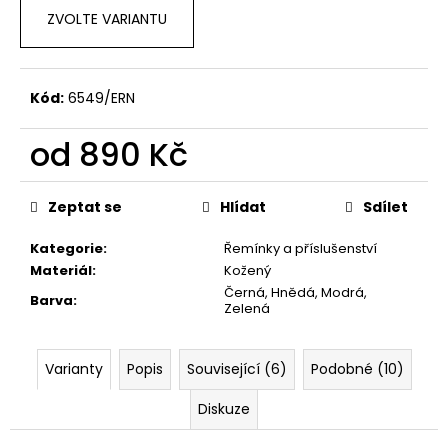
č
ZVOLTE VARIANTU
u
j
e
m
Kód:
6549/ERN
e
od
890 Kč
Měrná
cena:
Zeptat se
Hlídat
Sdílet
Kategorie
:
Řemínky a příslušenství
Materiál
:
Kožený
Černá, Hnědá, Modrá,
Barva
:
Zelená
Varianty
Popis
Související (6)
Podobné (10)
Diskuze