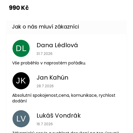
990 Kč
Dana Lédlová
DL
Hodnocení obchodu je 5 z 5 hvězdiček.
31.7.2026
Vše proběhlo v naprostém pořádku.
Jan Kahún
JK
Hodnocení obchodu je 5 z 5 hvězdiček.
28.7.2026
Absolutní spokojenost,cena, komunikace, rychlost
dodání
Lukáš Vondrák
LV
Hodnocení obchodu je 5 z 5 hvězdiček.
16.7.2026