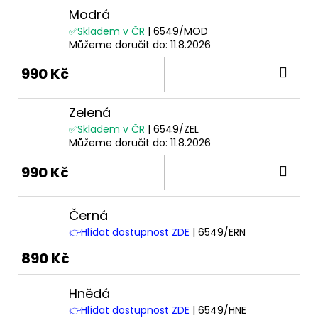
Modrá
✅Skladem v ČR
| 6549/MOD
Můžeme doručit do:
11.8.2026
DO
990 Kč
KOŠ
Zelená
✅Skladem v ČR
| 6549/ZEL
Můžeme doručit do:
11.8.2026
DO
990 Kč
KOŠ
Černá
👉Hlídat dostupnost ZDE
| 6549/ERN
890 Kč
Hnědá
👉Hlídat dostupnost ZDE
| 6549/HNE