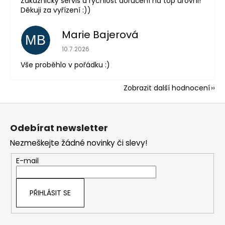
Zákaznický servis a rychlost doručení na top úrovni!
Děkuji za vyřízení :))
Marie Bajerová
MB
Hodnocení obchodu je 5 z 5 hvězdiček.
10.7.2026
Vše proběhlo v pořádku :)
Zobrazit další hodnocení
Z
á
Odebírat newsletter
p
Nezmeškejte žádné novinky či slevy!
a
t
E-mail
í
PŘIHLÁSIT SE