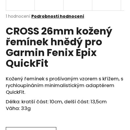
a
j
Průměrné
1 hodnocení
Podrobnosti hodnocení
í
hodnocení
CROSS 26mm kožený
produktu
t
je
?
řemínek hnědý pro
5,0
z
Garmin Fenix Epix
5
hvězdiček.
QuickFit
HLEDAT
Kožený řemínek s prošívaným vzorem s křížem, s
rychloupínáním minimalistickým adaptérem
QuickFit.
D
o
Délka: kratší část: 10cm, delší část: 13,5cm
p
Váha: 33g
o
r
u