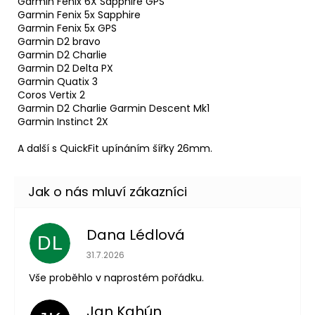
Garmin Fenix 6X Sapphire GPS
Garmin Fenix 5x Sapphire
Garmin Fenix 5x GPS
Garmin D2 bravo
Garmin D2 Charlie
Garmin D2 Delta PX
Garmin Quatix 3
Coros Vertix 2
Garmin D2 Charlie Garmin Descent Mk1
Garmin Instinct 2X
A další s QuickFit upínáním šířky 26mm.
Dana Lédlová
DL
Hodnocení obchodu je 5 z 5 hvězdiček.
31.7.2026
Vše proběhlo v naprostém pořádku.
Jan Kahún