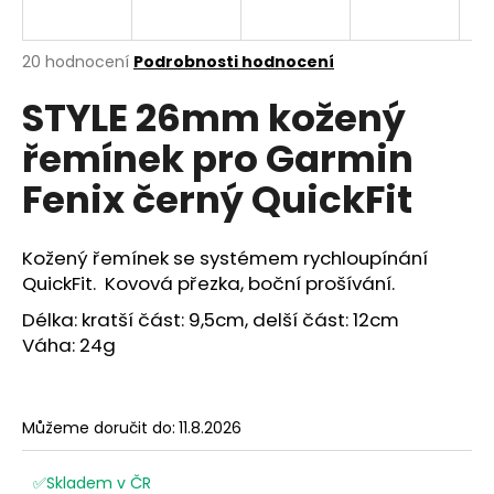
a
j
Průměrné
20 hodnocení
Podrobnosti hodnocení
í
hodnocení
STYLE 26mm kožený
produktu
t
je
?
řemínek pro Garmin
4,7
z
Fenix černý QuickFit
5
hvězdiček.
Kožený řemínek se systémem rychloupínání
HLEDAT
QuickFit. Kovová přezka, boční prošívání.
Délka: kratší část: 9,5cm, delší část: 12cm
Váha: 24g
D
o
p
o
Můžeme doručit do:
11.8.2026
r
u
✅Skladem v ČR