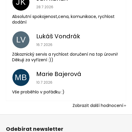
JK
Hodnocení obchodu je 5 z 5 hvězdiček.
28.7.2026
Absolutní spokojenost,cena, komunikace, rychlost
dodání
Lukáš Vondrák
LV
Hodnocení obchodu je 5 z 5 hvězdiček.
16.7.2026
Zákaznický servis a rychlost doručení na top úrovni!
Děkuji za vyřízení :))
Marie Bajerová
MB
Hodnocení obchodu je 5 z 5 hvězdiček.
10.7.2026
Vše proběhlo v pořádku :)
Zobrazit další hodnocení
Z
á
Odebírat newsletter