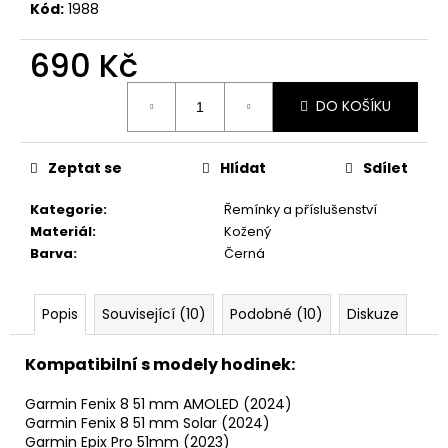
č
Kód:
1988
u
j
690 Kč
e
m
Měrná
DO KOŠÍKU
cena:
e
Zeptat se
Hlídat
Sdílet
Kategorie
:
Řemínky a příslušenství
Materiál
:
Kožený
Barva
:
Černá
Popis
Související (10)
Podobné (10)
Diskuze
Kompatibilní s modely hodinek:
Garmin Fenix 8 51 mm AMOLED (2024)
Garmin Fenix 8 51 mm Solar (2024)
Garmin Epix Pro 51mm (2023)