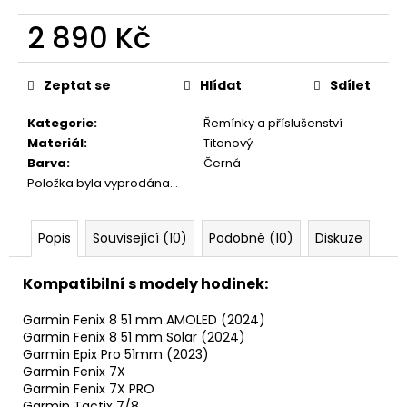
2 890 Kč
Měrná
cena:
Zeptat se
Hlídat
Sdílet
Kategorie
:
Řemínky a příslušenství
Materiál
:
Titanový
Barva
:
Černá
Položka byla vyprodána…
Popis
Související (10)
Podobné (10)
Diskuze
Kompatibilní s modely hodinek:
Garmin Fenix 8 51 mm AMOLED (2024)
Garmin Fenix 8 51 mm Solar (2024)
Garmin Epix Pro 51mm (2023)
Garmin Fenix 7X
Garmin Fenix 7X PRO
Garmin Tactix 7/8