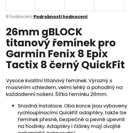
R
a
j
M
Průměrné
6 hodnocení
Podrobnosti hodnocení
í
hodnocení
26mm gBLOCK
produktu
A
t
je
?
titanový řemínek pro
5,0
z
Garmin Fenix 8 Epix
5
hvězdiček.
Tactix 8 černý QuickFit
HLEDAT
Vysoce kvalitní titanový řemínek. Výrazný s
masivním vzhledem, velmi lehký a pohodlný na
každodenní nošení. Šířka řemínku 26mm.
D
o
Snadná instalace. Oba konce jsou vybaveny
p
rychloupínacími QuickFit adaptéry, takže lze
o
řemínek přesně, bezpečně a pevně upevnit
r
na hodinky. Adaptéry i články mají dvojité
u