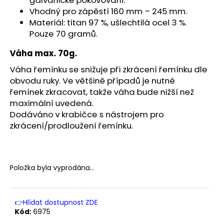
galvanické pokovování.
č
u
Vhodný pro zápěstí 160 mm – 245 mm.
j
Materiál: titan 97 %, ušlechtilá ocel 3 %.
e
Pouze 70 gramů.
m
Váha max. 70g.
e
Váha řemínku se snižuje při zkrácení řemínku dle
obvodu ruky. Ve většině případů je nutné
řemínek zkracovat, takže váha bude nižší než
maximální uvedená.
Dodáváno v krabičce s nástrojem pro
zkrácení/prodloužení řemínku.
Položka byla vyprodána…
👉Hlídat dostupnost ZDE
Kód:
6975