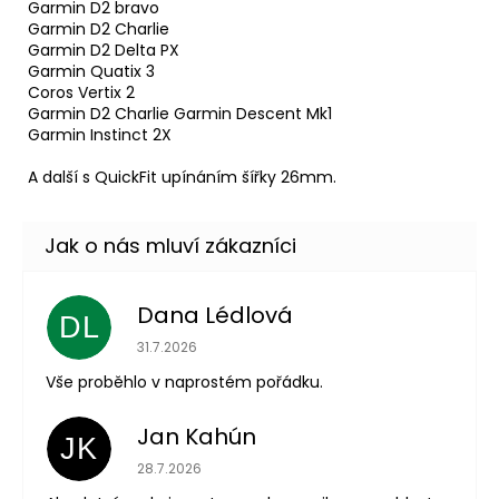
Garmin D2 bravo
Garmin D2 Charlie
Garmin D2 Delta PX
Garmin Quatix 3
Coros Vertix 2
Garmin D2 Charlie Garmin Descent Mk1
Garmin Instinct 2X
A další s QuickFit upínáním šířky 26mm.
Dana Lédlová
DL
Hodnocení obchodu je 5 z 5 hvězdiček.
31.7.2026
Vše proběhlo v naprostém pořádku.
Jan Kahún
JK
Hodnocení obchodu je 5 z 5 hvězdiček.
28.7.2026