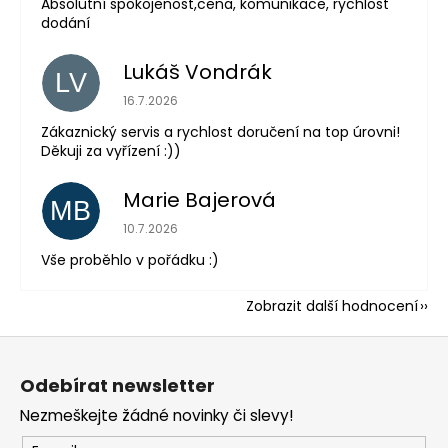
Absolutní spokojenost,cena, komunikace, rychlost
dodání
Lukáš Vondrák
LV
Hodnocení obchodu je 5 z 5 hvězdiček.
16.7.2026
Zákaznický servis a rychlost doručení na top úrovni!
Děkuji za vyřízení :))
Marie Bajerová
MB
Hodnocení obchodu je 5 z 5 hvězdiček.
10.7.2026
Vše proběhlo v pořádku :)
Zobrazit další hodnocení
Z
á
Odebírat newsletter
p
Nezmeškejte žádné novinky či slevy!
a