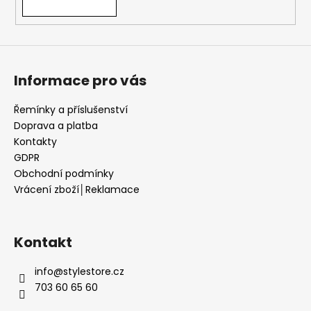
v
k
y
v
ý
Informace pro vás
p
i
s
Řemínky a příslušenství
u
Doprava a platba
Kontakty
GDPR
Obchodní podmínky
Vrácení zboží│Reklamace
Kontakt
info
@
stylestore.cz
703 60 65 60