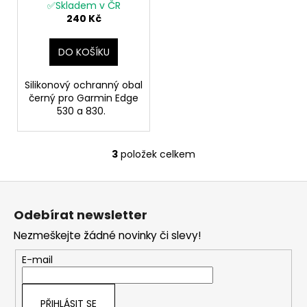
pouzdro pro Garmin
✅Skladem v ČR
Edge 530/830
240 Kč
DO KOŠÍKU
Silikonový ochranný obal
černý pro Garmin Edge
530 a 830.
3
položek celkem
O
v
Z
l
á
á
Odebírat newsletter
d
p
a
Nezmeškejte žádné novinky či slevy!
a
c
t
E-mail
í
í
p
r
PŘIHLÁSIT SE