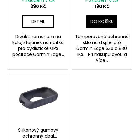
č
✅Skladem v ČR
✅Skladem v ČR
u
nástavcem na kolo
sklíčko 1KS
390 Kč
190 Kč
u
k
j
t
e
DETAIL
DO KOŠÍKU
m
ů
e
Držák s ramenem na
Temperované ochranné
kolo, stojánek na řídítka
sklo na displej pro
pro cyklistické GPS
Garmin Edge 530 a 830.
počítače Garmin Edge...
1KS. Při nákupu dvou a
více...
Silikonový gumový
ochranný obal