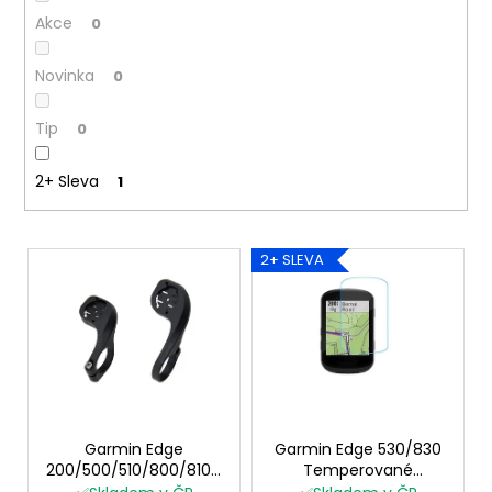
ů
a
Akce
0
j
Novinka
0
í
t
Tip
0
?
2+ Sleva
1
V
HLEDAT
2+ SLEVA
ý
p
i
D
s
o
p
p
o
r
r
o
Garmin Edge
Garmin Edge 530/830
u
200/500/510/800/810/1000/1030/1040/Explore/Explore
Temperované
d
2 předsazený držák s
ochranné sklo 9H kryt