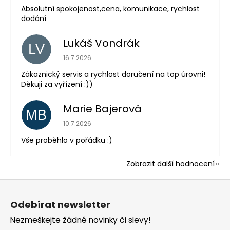
Absolutní spokojenost,cena, komunikace, rychlost
dodání
Lukáš Vondrák
LV
Hodnocení obchodu je 5 z 5 hvězdiček.
16.7.2026
Zákaznický servis a rychlost doručení na top úrovni!
Děkuji za vyřízení :))
Marie Bajerová
MB
Hodnocení obchodu je 5 z 5 hvězdiček.
10.7.2026
Vše proběhlo v pořádku :)
Zobrazit další hodnocení
Z
á
Odebírat newsletter
p
Nezmeškejte žádné novinky či slevy!
a