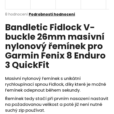
R
a
j
M
Průměrné
8 hodnocení
Podrobnosti hodnocení
í
hodnocení
Bandletic Fidlock V-
produktu
A
t
je
?
buckle 26mm masivní
4,9
z
nylonový řemínek pro
5
hvězdiček.
Garmin Fenix 8 Enduro
HLEDAT
3 QuickFit
Masivní nylonový řemínek s unikátní
D
rychloupínací spnou Fidlock, díky které je možné
o
řemínek odepnout během sekundy.
p
o
Řemínek tedy stačí při prvním nasazení nastavit
r
na požadovanou velikost a poté již není nutné
u
suchý zip používat.