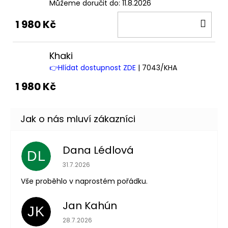
Můžeme doručit do:
11.8.2026
DO
1 980 Kč
KOŠ
Khaki
👉Hlídat dostupnost ZDE
| 7043/KHA
1 980 Kč
Dana Lédlová
DL
Hodnocení obchodu je 5 z 5 hvězdiček.
31.7.2026
Vše proběhlo v naprostém pořádku.
Jan Kahún
JK
Hodnocení obchodu je 5 z 5 hvězdiček.
28.7.2026