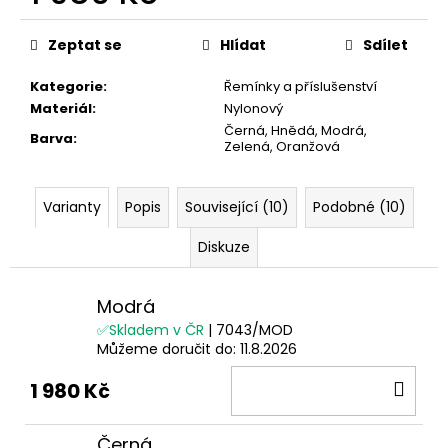
Měrná
cena:
Zeptat se
Hlídat
Sdílet
Kategorie
:
Řemínky a příslušenství
Materiál
:
Nylonový
Černá, Hnědá, Modrá,
Barva
:
Zelená, Oranžová
Varianty
Popis
Související (10)
Podobné (10)
Diskuze
Modrá
✅Skladem v ČR
| 7043/MOD
Můžeme doručit do:
11.8.2026
DO
1 980 Kč
KOŠ
Černá