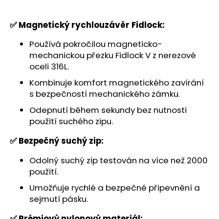
č
u
j
✅ Magnetický rychlouzávěr Fidlock:
e
m
Používá pokročilou magneticko-
e
mechanickou přezku Fidlock V z nerezové
oceli 316L.
Kombinuje komfort magnetického zavírání
s bezpečností mechanického zámku.
Odepnutí během sekundy bez nutnosti
použití suchého zipu.
✅ Bezpečný suchý zip:
Odolný suchý zip testován na více než 2000
použití.
Umožňuje rychlé a bezpečné připevnění a
sejmutí pásku.
✅ Prémiový nylonový materiál: