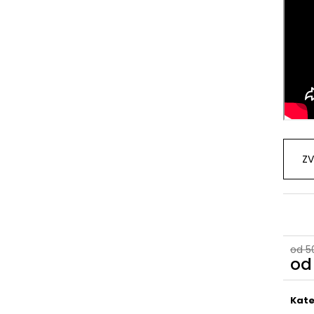
ZV
od 5
o
Měr
cena
Kate