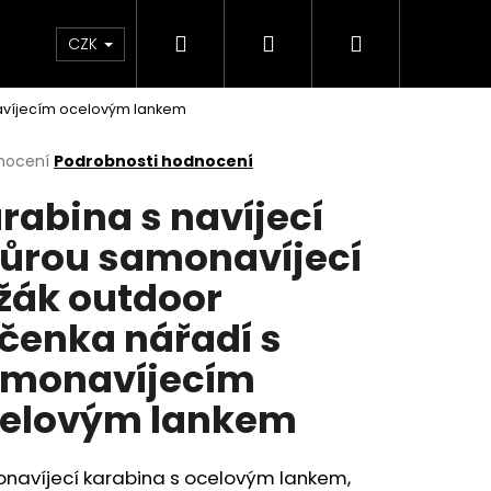
Hledat
Přihlášení
Nákupní
m
CZK
navíjecím ocelovým lankem
košík
rné
nocení
Podrobnosti hodnocení
cení
rabina s navíjecí
ktu
ůrou samonavíjecí
žák outdoor
ček.
íčenka nářadí s
monavíjecím
elovým lankem
navíjecí karabina s ocelovým lankem,