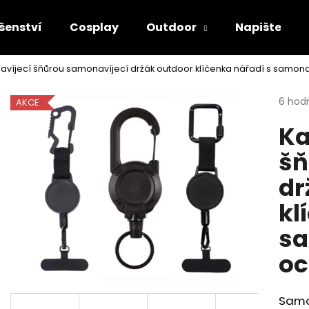
šenství
Cosplay
Outdoor
Napište ná
navíjecí šňůrou samonavíjecí držák outdoor klíčenka nářadí s samo
Co potřebujete najít?
Průmě
6 hod
AKCE
hodno
Ka
produ
HLEDAT
je
šň
5,0
z
dr
5
Doporučujeme
hvězdi
kl
sa
oc
Samo