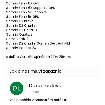
Garmin Fenix 6X GPS
Garmin Fenix 6X Sapphire GPS
Garmin Fenix 5x Sapphire
Garmin Fenix 5x GPS
Garmin D2 bravo
Garmin D2 Charlie
Garmin D2 Delta PX
Garmin Quatix 3
Coros Vertix 2
Garmin D2 Charlie Garmin Descent Mk1
Garmin Instinct 2X
A další s QuickFit upínáním šířky 26mm.
Dana Lédlová
DL
Hodnocení obchodu je 5 z 5 hvězdiček.
31.7.2026
Vše proběhlo v naprostém pořádku.