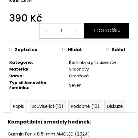
č
Kód:
4529
u
j
390 Kč
e
Měrná
m
DO KOŠÍKU
cena:
e
Zeptat se
Hlídat
Sdílet
Kategorie
:
Řemínky a příslušenství
Materiál
:
Silikonový
Barva
:
Oranžová
Typ silikonového
Seven
řemínku
:
Popis
Související (10)
Podobné (10)
Diskuze
Kompatibilní s modely hodinek:
Garmin Fenix 8 51 mm AMOLED (2024)