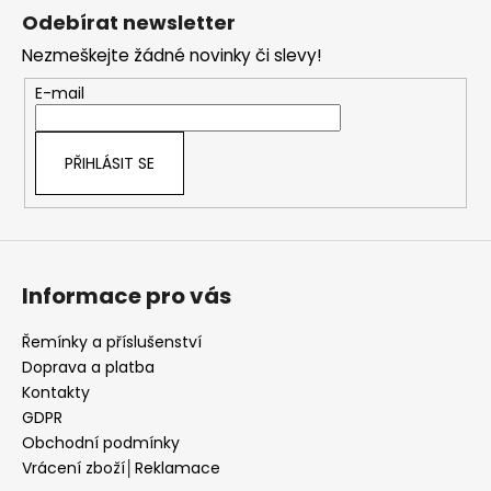
á
Odebírat newsletter
p
Nezmeškejte žádné novinky či slevy!
a
t
E-mail
í
PŘIHLÁSIT SE
Informace pro vás
Řemínky a příslušenství
Doprava a platba
Kontakty
GDPR
Obchodní podmínky
Vrácení zboží│Reklamace