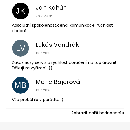
Jan Kahún
JK
Hodnocení obchodu je 5 z 5 hvězdiček.
28.7.2026
Absolutní spokojenost,cena, komunikace, rychlost
dodání
Lukáš Vondrák
LV
Hodnocení obchodu je 5 z 5 hvězdiček.
16.7.2026
Zákaznický servis a rychlost doručení na top úrovni!
Děkuji za vyřízení :))
Marie Bajerová
MB
Hodnocení obchodu je 5 z 5 hvězdiček.
10.7.2026
Vše proběhlo v pořádku :)
Zobrazit další hodnocení
Z