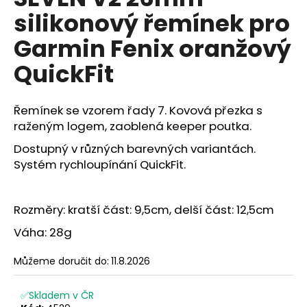
je
a
silikonový řemínek pro
0,0
z
j
Garmin Fenix oranžový
5
í
hvězdiček.
QuickFit
t
?
Řemínek se vzorem řady 7. Kovová přezka s
raženým logem, zaoblená keeper poutka.
Dostupný v různých barevných variantách.
HLEDAT
Systém rychloupínání QuickFit.
Rozměry: kratší část: 9,5cm, delší část: 12,5cm
D
Váha: 28g
o
p
Můžeme doručit do:
11.8.2026
o
r
u
✅Skladem v ČR