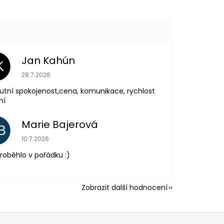
Jan Kahún
K
Hodnocení obchodu je 5 z 5 hvězdiček.
28.7.2026
utní spokojenost,cena, komunikace, rychlost
ní
Marie Bajerová
B
Hodnocení obchodu je 5 z 5 hvězdiček.
10.7.2026
roběhlo v pořádku :)
Zobrazit další hodnocení