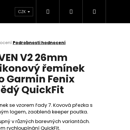
Hledat
Přihlášení
Nákupní
m
CZK
košík
rné
nocení
Podrobnosti hodnocení
cení
VEN V2 26mm
ktu
likonový řemínek
o Garmin Fenix
ček.
ědý QuickFit
nek se vzorem řady 7. Kovová přezka s
ným logem, zaoblená keeper poutka.
upný v různých barevných variantách.
m rychloupínání QuickFit.