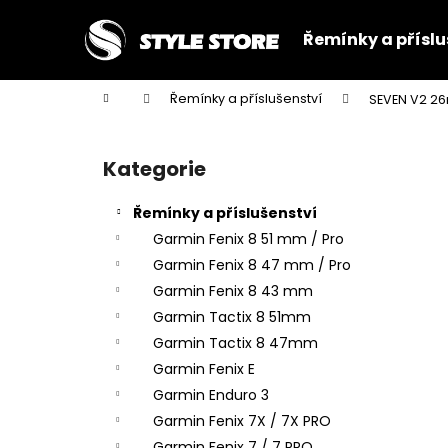
K
Přejít
na
o
Řemínky a příslu
obsah
Zpět
Zpět
š
do
do
í
Domů
Řemínky a příslušenství
SEVEN V2 26
k
obchodu
obchodu
P
o
Kategorie
Přeskočit
s
kategorie
t
Řemínky a příslušenství
r
Garmin Fenix 8 51 mm / Pro
a
Garmin Fenix 8 47 mm / Pro
n
Garmin Fenix 8 43 mm
n
Garmin Tactix 8 51mm
í
Garmin Tactix 8 47mm
p
Garmin Fenix E
a
Garmin Enduro 3
n
Garmin Fenix 7X / 7X PRO
e
Garmin Fenix 7 / 7 PRO