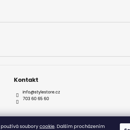
Kontakt
info
@
stylestore.cz
703 60 65 60
 používá soubory
cookie
. Dalším procházením