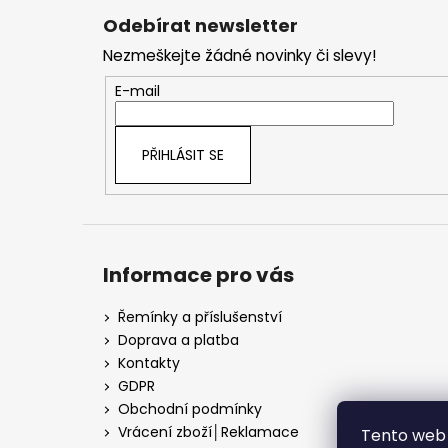
á
Odebírat newsletter
p
Nezmeškejte žádné novinky či slevy!
a
t
E-mail
í
PŘIHLÁSIT SE
Informace pro vás
Řemínky a příslušenství
Doprava a platba
Kontakty
GDPR
Obchodní podmínky
Vrácení zboží│Reklamace
Tento web