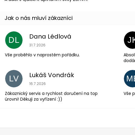
Dana Lédlová
DL
J
Hodnocení obchodu je 5 z 5 hvězdiček.
31.7.2026
Vše proběhlo v naprostém pořádku.
Absol
dodá
Lukáš Vondrák
LV
M
Hodnocení obchodu je 5 z 5 hvězdiček.
16.7.2026
Zákaznický servis a rychlost doručení na top
Vše p
úrovni! Děkuji za vyřízení :))