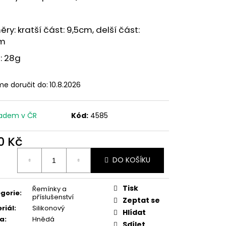
ry: kratší část: 9,5cm, delší část:
cm
: 28g
e doručit do:
10.8.2026
adem v ČR
Kód:
4585
0 Kč
ná
DO KOŠÍKU
:
Tisk
Řemínky a
gorie
:
příslušenství
Zeptat se
riál
:
Silikonový
Hlídat
va
:
Hnědá
Sdílet