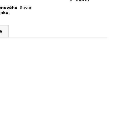
konového
Seven
ínku
:
e