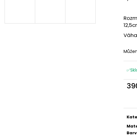
Rozmě
12,5
Váha
Můžem
✅Skl
39
Měr
cena
Kate
Mate
Bar