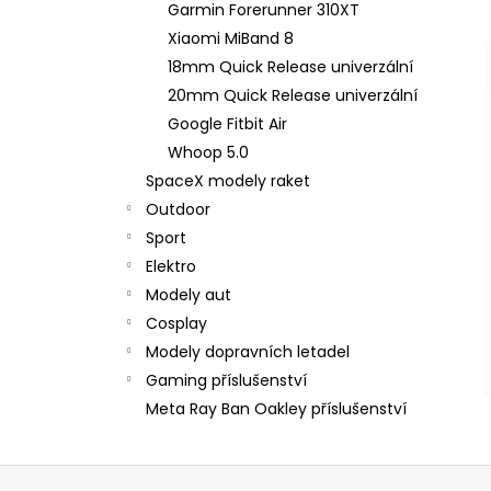
Garmin Forerunner 310XT
Xiaomi MiBand 8
18mm Quick Release univerzální
20mm Quick Release univerzální
Google Fitbit Air
Whoop 5.0
SpaceX modely raket
Outdoor
Sport
Elektro
Modely aut
Cosplay
Modely dopravních letadel
Gaming příslušenství
Meta Ray Ban Oakley příslušenství
Z