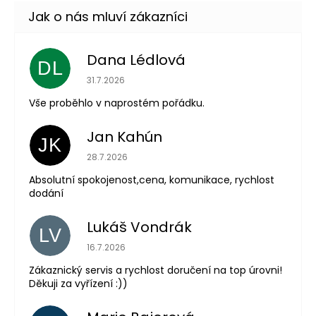
Dana Lédlová
DL
Hodnocení obchodu je 5 z 5 hvězdiček.
31.7.2026
Vše proběhlo v naprostém pořádku.
Jan Kahún
JK
Hodnocení obchodu je 5 z 5 hvězdiček.
28.7.2026
Absolutní spokojenost,cena, komunikace, rychlost
dodání
Lukáš Vondrák
LV
Hodnocení obchodu je 5 z 5 hvězdiček.
16.7.2026
Zákaznický servis a rychlost doručení na top úrovni!
Děkuji za vyřízení :))