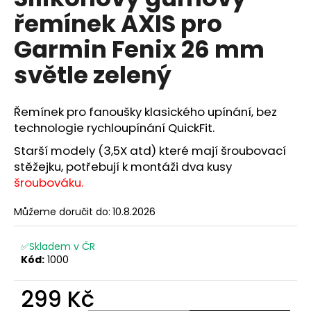
je
a
řemínek AXIS pro
5,0
z
j
Garmin Fenix 26 mm
5
í
hvězdiček.
světle zelený
t
?
Řemínek pro fanoušky klasického upínání, bez
technologie rychloupínání QuickFit.
Starší modely (3,5X atd) které mají šroubovací
HLEDAT
stěžejku, potřebují k montáži dva kusy
šroubováku
.
Můžeme doručit do:
10.8.2026
D
o
✅Skladem v ČR
p
Kód:
1000
o
r
299 Kč
u