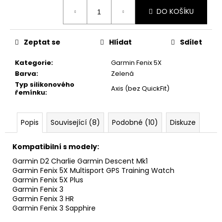
č
Měrná
u
DO KOŠÍKU
cena:
j
e
Zeptat se
Hlídat
Sdílet
m
e
Kategorie
:
Garmin Fenix 5X
Barva
:
Zelená
Typ silikonového
Axis (bez QuickFit)
řemínku
:
Popis
Související (8)
Podobné (10)
Diskuze
Kompatibilní s modely:
Garmin D2 Charlie Garmin Descent Mk1
Garmin Fenix 5X Multisport GPS Training Watch
Garmin Fenix 5X Plus
Garmin Fenix 3
Garmin Fenix 3 HR
Garmin Fenix 3 Sapphire