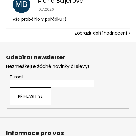
Marie Bajerová
MB
Hodnocení obchodu je 5 z 5 hvězdiček.
10.7.2026
Vše proběhlo v pořádku :)
Zobrazit další hodnocení
Z
á
Odebírat newsletter
p
Nezmeškejte žádné novinky či slevy!
a
t
E-mail
í
PŘIHLÁSIT SE
Informace pro vás