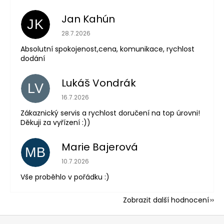
Jan Kahún
JK
Hodnocení obchodu je 5 z 5 hvězdiček.
28.7.2026
Absolutní spokojenost,cena, komunikace, rychlost
dodání
Lukáš Vondrák
LV
Hodnocení obchodu je 5 z 5 hvězdiček.
16.7.2026
Zákaznický servis a rychlost doručení na top úrovni!
Děkuji za vyřízení :))
Marie Bajerová
MB
Hodnocení obchodu je 5 z 5 hvězdiček.
10.7.2026
Vše proběhlo v pořádku :)
Zobrazit další hodnocení
Z