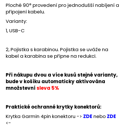
č
Ploché 90° provedení pro jednodušší nabíjení a
u
připojení kabelu.
j
e
Varianty:
m
1, USB-C
e
2, Pojistka s karabinou. Pojistka se uváže na
kabel a karabina se připne na redukci.
Při nákupu dvou a více kusů stejné varianty,
bude v košíku automaticky aktivována
množstevní
sleva 5%
Praktické ochranné krytky konektorů:
Krytka Garmin 4pin konektoru ->
ZDE
nebo
ZDE
<-