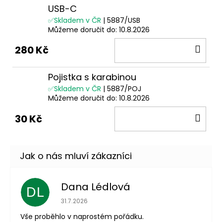
USB-C
✅Skladem v ČR
| 5887/USB
Můžeme doručit do:
10.8.2026
DO
280 Kč
KOŠ
Pojistka s karabinou
✅Skladem v ČR
| 5887/POJ
Můžeme doručit do:
10.8.2026
DO
30 Kč
KOŠ
Dana Lédlová
DL
Hodnocení obchodu je 5 z 5 hvězdiček.
31.7.2026
Vše proběhlo v naprostém pořádku.