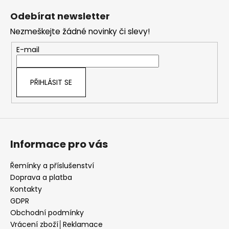
á
Odebírat newsletter
p
Nezmeškejte žádné novinky či slevy!
a
t
E-mail
í
PŘIHLÁSIT SE
Informace pro vás
Řemínky a příslušenství
Doprava a platba
Kontakty
GDPR
Obchodní podmínky
Vrácení zboží│Reklamace