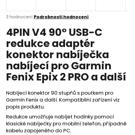
a
j
Průměrné
3 hodnocení
Podrobnosti hodnocení
í
hodnocení
4PIN V4 90° USB-C
produktu
t
je
?
redukce adaptér
5,0
z
konektor nabíječka
5
hvězdiček.
nabíjecí pro Garmin
HLEDAT
Fenix Epix 2 PRO a další
Nabíjecí konektor 90 stupňů s poutkem pro
D
Garmin Fenix a další. Kompatibilní zařízení viz
o
popis produktu.
p
o
Redukce umožňuje nabíjet hodinky pomocí
r
klasické nabíječky pro mobilní telefon, případně
u
kabelu zapojeného do PC.