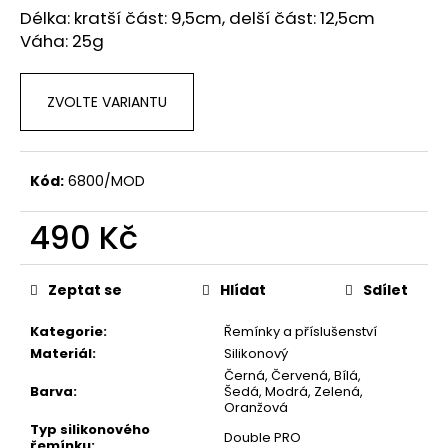
č
Délka: kratší část: 9,5cm, delší část: 12,5cm
u
Váha: 25g
j
e
m
ZVOLTE VARIANTU
e
Kód:
6800/MOD
490 Kč
Měrná
cena:
Zeptat se
Hlídat
Sdílet
Kategorie
:
Řemínky a příslušenství
Materiál
:
Silikonový
Černá, Červená, Bílá,
Barva
:
Šedá, Modrá, Zelená,
Oranžová
Typ silikonového
Double PRO
řemínku
: