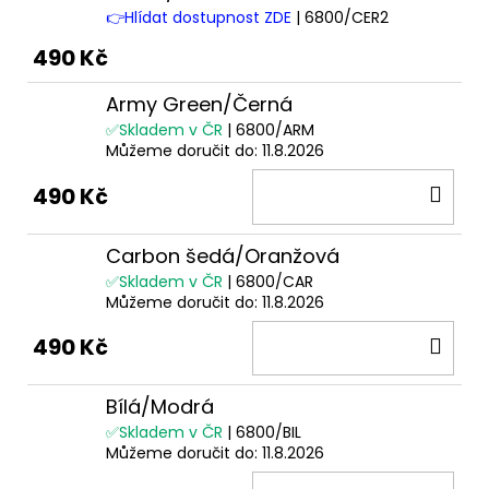
👉Hlídat dostupnost ZDE
| 6800/CER2
490 Kč
Army Green/Černá
✅Skladem v ČR
| 6800/ARM
Můžeme doručit do:
11.8.2026
DO
490 Kč
KOŠ
Carbon šedá/Oranžová
✅Skladem v ČR
| 6800/CAR
Můžeme doručit do:
11.8.2026
DO
490 Kč
KOŠ
Bílá/Modrá
✅Skladem v ČR
| 6800/BIL
Můžeme doručit do:
11.8.2026