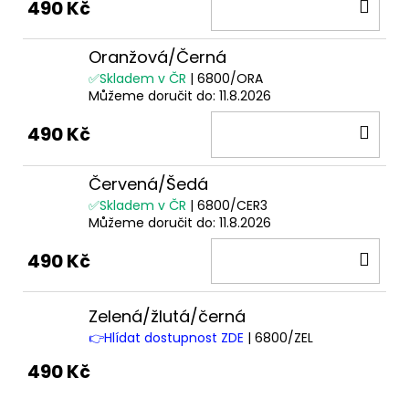
DO
490 Kč
KOŠ
Oranžová/Černá
✅Skladem v ČR
| 6800/ORA
Můžeme doručit do:
11.8.2026
DO
490 Kč
KOŠ
Červená/Šedá
✅Skladem v ČR
| 6800/CER3
Můžeme doručit do:
11.8.2026
DO
490 Kč
KOŠ
Zelená/žlutá/černá
👉Hlídat dostupnost ZDE
| 6800/ZEL
490 Kč