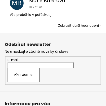
Marie Bajerová
MB
Hodnocení obchodu je 5 z 5 hvězdiček.
10.7.2026
Vše proběhlo v pořádku :)
Zobrazit další hodnocení
Z
á
Odebírat newsletter
p
Nezmeškejte žádné novinky či slevy!
a
t
E-mail
í
PŘIHLÁSIT SE
Informace pro vás