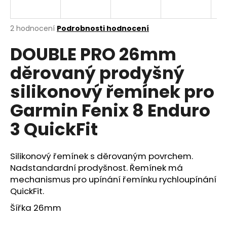
a
j
Průměrné
2 hodnocení
Podrobnosti hodnocení
í
hodnocení
DOUBLE PRO 26mm
produktu
t
je
?
děrovaný prodyšný
5,0
z
silikonový řemínek pro
5
hvězdiček.
Garmin Fenix 8 Enduro
HLEDAT
3 QuickFit
Silikonový řemínek s děrovaným povrchem.
D
Nadstandardní prodyšnost. Řemínek má
o
mechanismus pro upínání řemínku rychloupínání
p
QuickFit.
o
r
Šířka 26mm
u