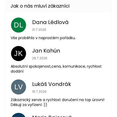
Dana Lédlová
DL
Hodnocení obchodu je 5 z 5 hvězdiček.
31.7.2026
Vše proběhlo v naprostém pořádku.
Jan Kahún
JK
Hodnocení obchodu je 5 z 5 hvězdiček.
28.7.2026
Absolutní spokojenost,cena, komunikace, rychlost
dodání
Lukáš Vondrák
LV
Hodnocení obchodu je 5 z 5 hvězdiček.
16.7.2026
Zákaznický servis a rychlost doručení na top úrovni!
Děkuji za vyřízení :))