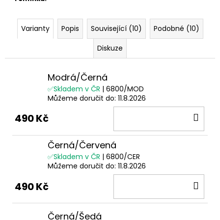
Varianty
Popis
Související (10)
Podobné (10)
Diskuze
Modrá/Černá
✅Skladem v ČR
| 6800/MOD
Můžeme doručit do:
11.8.2026
DO
490 Kč
KOŠ
Černá/Červená
✅Skladem v ČR
| 6800/CER
Můžeme doručit do:
11.8.2026
DO
490 Kč
KOŠ
Černá/Šedá