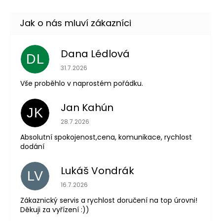
Dana Lédlová
DL
Hodnocení obchodu je 5 z 5 hvězdiček.
31.7.2026
Vše proběhlo v naprostém pořádku.
Jan Kahún
JK
Hodnocení obchodu je 5 z 5 hvězdiček.
28.7.2026
Absolutní spokojenost,cena, komunikace, rychlost
dodání
Lukáš Vondrák
LV
Hodnocení obchodu je 5 z 5 hvězdiček.
16.7.2026
Zákaznický servis a rychlost doručení na top úrovni!
Děkuji za vyřízení :))