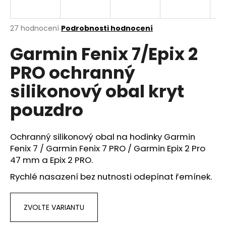
a
j
Průměrné
27 hodnocení
Podrobnosti hodnocení
í
hodnocení
Garmin Fenix 7/Epix 2
produktu
t
je
?
PRO ochranný
4,2
z
silikonový obal kryt
5
hvězdiček.
pouzdro
HLEDAT
Ochranný silikonový obal na hodinky Garmin
Fenix 7 / Garmin Fenix 7 PRO / Garmin Epix 2 Pro
47 mm a Epix 2 PRO.
D
o
Rychlé nasazení bez nutnosti odepínat řemínek.
p
o
r
ZVOLTE VARIANTU
u