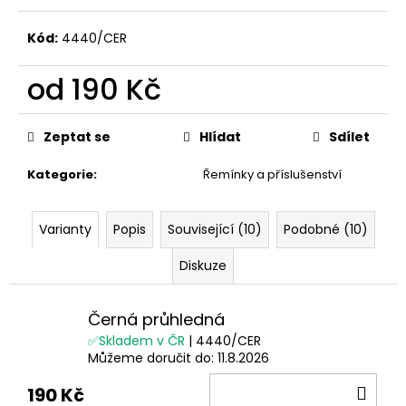
č
u
Kód:
4440/CER
j
e
od
190 Kč
m
e
Měrná
cena:
Zeptat se
Hlídat
Sdílet
Kategorie
:
Řemínky a příslušenství
Varianty
Popis
Související (10)
Podobné (10)
Diskuze
Černá průhledná
✅Skladem v ČR
| 4440/CER
Můžeme doručit do:
11.8.2026
DO
190 Kč