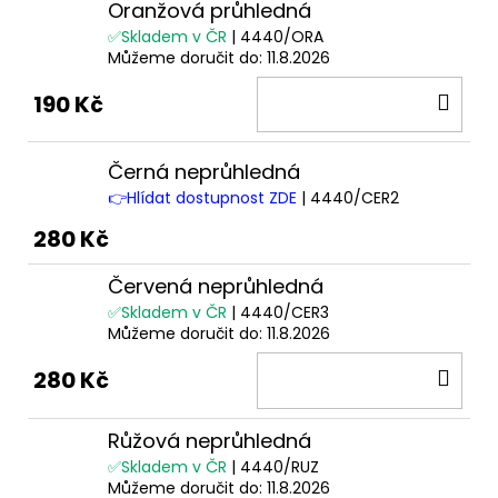
Oranžová průhledná
✅Skladem v ČR
| 4440/ORA
Můžeme doručit do:
11.8.2026
DO
190 Kč
KOŠ
Černá neprůhledná
👉Hlídat dostupnost ZDE
| 4440/CER2
280 Kč
Červená neprůhledná
✅Skladem v ČR
| 4440/CER3
Můžeme doručit do:
11.8.2026
DO
280 Kč
KOŠ
Růžová neprůhledná
✅Skladem v ČR
| 4440/RUZ
Můžeme doručit do:
11.8.2026