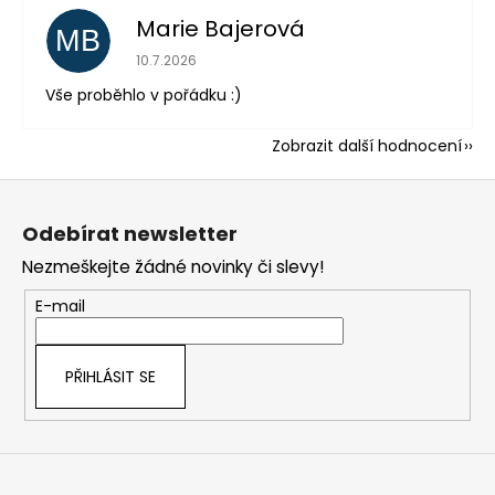
Marie Bajerová
MB
Hodnocení obchodu je 5 z 5 hvězdiček.
10.7.2026
Vše proběhlo v pořádku :)
Zobrazit další hodnocení
Z
á
Odebírat newsletter
p
Nezmeškejte žádné novinky či slevy!
a
t
E-mail
í
PŘIHLÁSIT SE