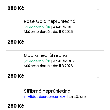
DO
280 Kč
KOŠ
Rose Gold neprůhledná
✅Skladem v ČR
| 4440/ROS
Můžeme doručit do:
11.8.2026
DO
280 Kč
KOŠ
Modrá neprůhledná
✅Skladem v ČR
| 4440/MOD2
Můžeme doručit do:
11.8.2026
DO
280 Kč
KOŠ
Stříbrná neprůhledná
👉Hlídat dostupnost ZDE
| 4440/STR
280 Kč