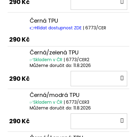
DO
290 Kč
KOŠ
Černá TPU
👉Hlídat dostupnost ZDE
| 6773/CER
290 Kč
Černá/zelená TPU
✅Skladem v ČR
| 6773/CER2
Můžeme doručit do:
11.8.2026
DO
290 Kč
KOŠ
Černá/modrá TPU
✅Skladem v ČR
| 6773/CER3
Můžeme doručit do:
11.8.2026
DO
290 Kč
KOŠ