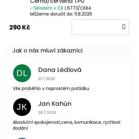
Černá/červená TPU
✅Skladem v ČR
| 6773/CER4
Můžeme doručit do:
11.8.2026
DO
290 Kč
KOŠ
Dana Lédlová
DL
Hodnocení obchodu je 5 z 5 hvězdiček.
31.7.2026
Vše proběhlo v naprostém pořádku.
Jan Kahún
JK
Hodnocení obchodu je 5 z 5 hvězdiček.
28.7.2026
Absolutní spokojenost,cena, komunikace, rychlost
dodání