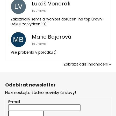
Lukáš Vondrák
LV
Hodnocení obchodu je 5 z 5 hvězdiček.
16.7.2026
Zákaznický servis a rychlost doručení na top úrovni!
Děkuji za vyřízení :))
Marie Bajerová
MB
Hodnocení obchodu je 5 z 5 hvězdiček.
10.7.2026
Vše proběhlo v pořádku :)
Zobrazit další hodnocení
Z
á
Odebírat newsletter
p
Nezmeškejte žádné novinky či slevy!
a
t
E-mail
í