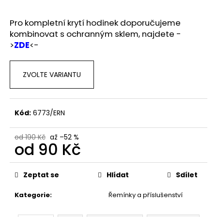
č
u
j
Pro kompletní krytí hodinek doporučujeme
e
kombinovat s ochranným sklem, najdete -
m
>
ZDE
<-
e
ZVOLTE VARIANTU
Kód:
6773/ERN
od 190 Kč
až –52 %
od
90 Kč
Měrná
cena:
Zeptat se
Hlídat
Sdílet
Kategorie
:
Řemínky a příslušenství