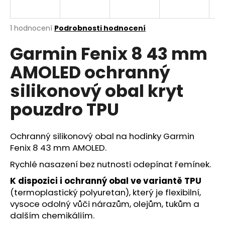
a
j
Průměrné
1 hodnocení
Podrobnosti hodnocení
í
hodnocení
Garmin Fenix 8 43 mm
produktu
t
je
?
AMOLED ochranný
5,0
z
silikonový obal kryt
5
hvězdiček.
pouzdro TPU
HLEDAT
Ochranný silikonový obal na hodinky Garmin
Fenix 8 43 mm AMOLED.
D
Rychlé nasazení bez nutnosti odepínat řemínek.
o
K dispozici i ochranný obal ve variantě TPU
p
(termoplastický polyuretan), který je flexibilní,
o
r
vysoce odolný vůči nárazům, olejům, tukům a
u
dalším chemikáliím.