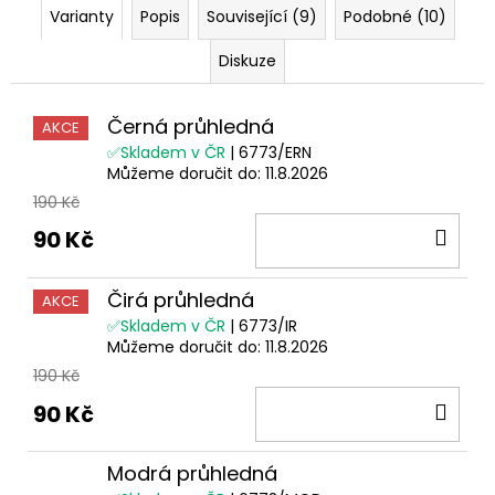
Varianty
Popis
Související (9)
Podobné (10)
Diskuze
Černá průhledná
AKCE
✅Skladem v ČR
| 6773/ERN
Můžeme doručit do:
11.8.2026
190 Kč
DO
90 Kč
KOŠ
Čirá průhledná
AKCE
✅Skladem v ČR
| 6773/IR
Můžeme doručit do:
11.8.2026
190 Kč
DO
90 Kč
KOŠ
Modrá průhledná