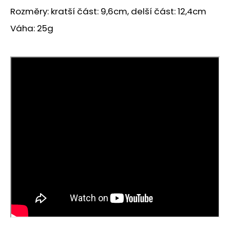
č
Rozměry: kratší část: 9,6cm, delší část: 12,4cm
u
j
Váha: 25g
e
m
e