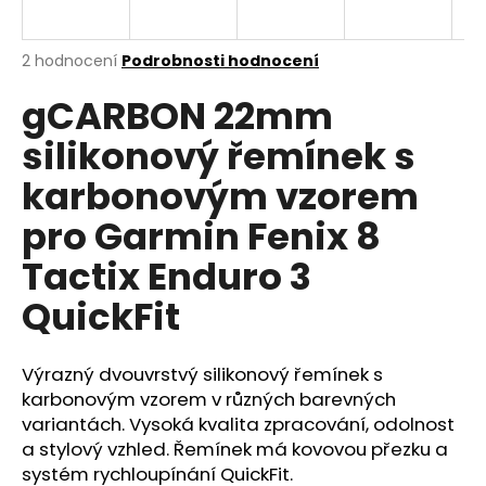
a
j
Průměrné
2 hodnocení
Podrobnosti hodnocení
í
hodnocení
gCARBON 22mm
produktu
t
je
?
silikonový řemínek s
5,0
z
karbonovým vzorem
5
hvězdiček.
pro Garmin Fenix 8
HLEDAT
Tactix Enduro 3
QuickFit
D
o
Výrazný dvouvrstvý silikonový řemínek s
p
karbonovým vzorem v různých barevných
o
variantách. Vysoká kvalita zpracování, odolnost
r
a stylový vzhled. Řemínek má kovovou přezku a
u
systém rychloupínání QuickFit.