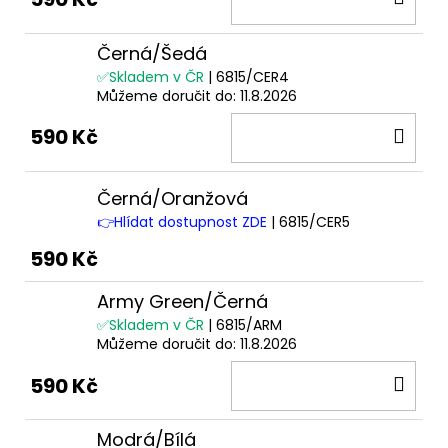
KOŠ
Černá/Šedá
✅Skladem v ČR
| 6815/CER4
Můžeme doručit do:
11.8.2026
DO
590 Kč
KOŠ
Černá/Oranžová
👉Hlídat dostupnost ZDE
| 6815/CER5
590 Kč
Army Green/Černá
✅Skladem v ČR
| 6815/ARM
Můžeme doručit do:
11.8.2026
DO
590 Kč
KOŠ
Modrá/Bílá