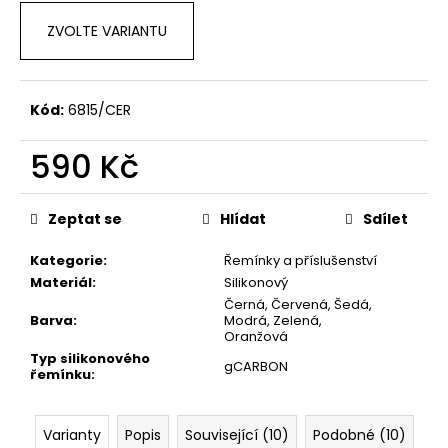
ZVOLTE VARIANTU
Kód:
6815/CER
590 Kč
Měrná
cena:
Zeptat se
Hlídat
Sdílet
Kategorie
:
Řemínky a příslušenství
Materiál
:
Silikonový
Černá, Červená, Šedá,
Barva
:
Modrá, Zelená,
Oranžová
Typ silikonového
gCARBON
řemínku
:
Varianty
Popis
Související (10)
Podobné (10)