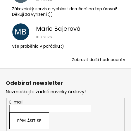
Zákaznický servis a rychlost doručení na top úrovni!
Děkuji za vyřízení :))
Marie Bajerová
MB
Hodnocení obchodu je 5 z 5 hvězdiček.
10.7.2026
Vše proběhlo v pořádku :)
Zobrazit další hodnocení
Z
á
Odebírat newsletter
p
Nezmeškejte žádné novinky či slevy!
a
t
E-mail
í
PŘIHLÁSIT SE