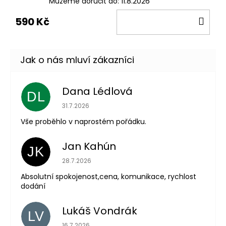
Můžeme doručit do:
11.8.2026
DO
590 Kč
KOŠ
Dana Lédlová
DL
Hodnocení obchodu je 5 z 5 hvězdiček.
31.7.2026
Vše proběhlo v naprostém pořádku.
Jan Kahún
JK
Hodnocení obchodu je 5 z 5 hvězdiček.
28.7.2026
Absolutní spokojenost,cena, komunikace, rychlost
dodání
Lukáš Vondrák
LV
Hodnocení obchodu je 5 z 5 hvězdiček.
16.7.2026