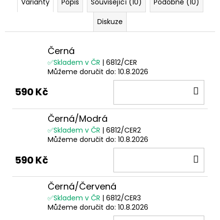
Varianty
Popis
Související (10)
Podobné (10)
Diskuze
Černá
✅Skladem v ČR
| 6812/CER
Můžeme doručit do:
10.8.2026
DO
590 Kč
KOŠ
Černá/Modrá
✅Skladem v ČR
| 6812/CER2
Můžeme doručit do:
10.8.2026
DO
590 Kč
KOŠ
Černá/Červená
✅Skladem v ČR
| 6812/CER3
Můžeme doručit do:
10.8.2026