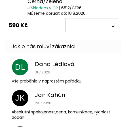
Černá/Zelená
✅Skladem v ČR
| 6812/CER6
Můžeme doručit do:
10.8.2026
DO
590 Kč
KOŠ
Dana Lédlová
DL
Hodnocení obchodu je 5 z 5 hvězdiček.
31.7.2026
Vše proběhlo v naprostém pořádku.
Jan Kahún
JK
Hodnocení obchodu je 5 z 5 hvězdiček.
28.7.2026
Absolutní spokojenost,cena, komunikace, rychlost
dodání