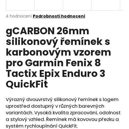
a
j
Průměrné
4 hodnocení
Podrobnosti hodnocení
í
hodnocení
gCARBON 26mm
produktu
t
je
?
silikonový řemínek s
5,0
z
karbonovým vzorem
5
hvězdiček.
pro Garmin Fenix 8
HLEDAT
Tactix Epix Enduro 3
QuickFit
D
o
Výrazný dvouvrstvý silikonový řemínek s logem
p
uprostřed dostupný v různých barevných
o
variantách. Vysoká kvalita zpracování, odolnost
r
a stylový vzhled. Řemínek má kovovou přezku a
u
systém rychloupínání QuickFit.