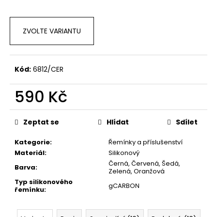
ZVOLTE VARIANTU
Kód:
6812/CER
590 Kč
Měrná
cena:
Zeptat se
Hlídat
Sdílet
Kategorie
:
Řemínky a příslušenství
Materiál
:
Silikonový
Černá, Červená, Šedá,
Barva
:
Zelená, Oranžová
Typ silikonového
gCARBON
řemínku
: