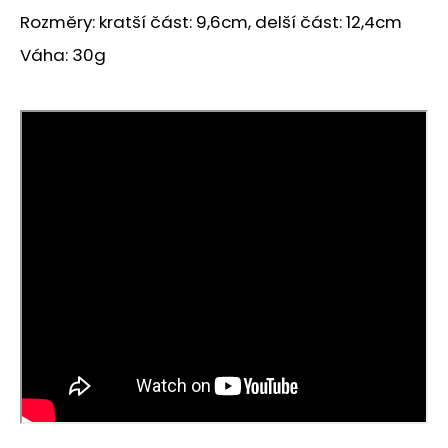
č
Rozměry: kratší část: 9,6cm, delší část: 12,4cm
u
j
Váha: 30g
e
m
e