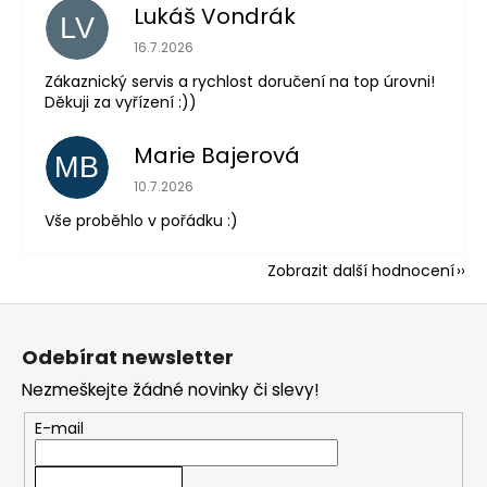
Lukáš Vondrák
LV
Hodnocení obchodu je 5 z 5 hvězdiček.
16.7.2026
Zákaznický servis a rychlost doručení na top úrovni!
Děkuji za vyřízení :))
Marie Bajerová
MB
Hodnocení obchodu je 5 z 5 hvězdiček.
10.7.2026
Vše proběhlo v pořádku :)
Zobrazit další hodnocení
Z
á
Odebírat newsletter
p
Nezmeškejte žádné novinky či slevy!
a
t
E-mail
í