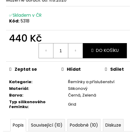
č
u
j
✅Skladem v ČR
e
Kód:
5318
m
e
440 Kč
Měrná
DO KOŠÍKU
cena:
Zeptat se
Hlídat
Sdílet
Kategorie
:
Řemínky a příslušenství
Materiál
:
Silikonový
Barva
:
Černá, Zelená
Typ silikonového
Grid
řemínku
:
Popis
Související (10)
Podobné (10)
Diskuze