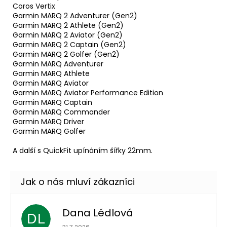
Coros Vertix
Garmin MARQ 2 Adventurer (Gen2)
Garmin MARQ 2 Athlete (Gen2)
Garmin MARQ 2 Aviator (Gen2)
Garmin MARQ 2 Captain (Gen2)
Garmin MARQ 2 Golfer (Gen2)
Garmin MARQ Adventurer
Garmin MARQ Athlete
Garmin MARQ Aviator
Garmin MARQ Aviator Performance Edition
Garmin MARQ Captain
Garmin MARQ Commander
Garmin MARQ Driver
Garmin MARQ Golfer
A další s QuickFit upínáním šířky 22mm.
Dana Lédlová
DL
Hodnocení obchodu je 5 z 5 hvězdiček.