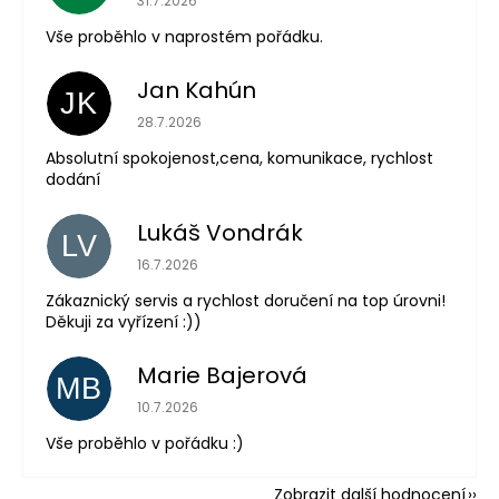
31.7.2026
Vše proběhlo v naprostém pořádku.
Jan Kahún
JK
Hodnocení obchodu je 5 z 5 hvězdiček.
28.7.2026
Absolutní spokojenost,cena, komunikace, rychlost
dodání
Lukáš Vondrák
LV
Hodnocení obchodu je 5 z 5 hvězdiček.
16.7.2026
Zákaznický servis a rychlost doručení na top úrovni!
Děkuji za vyřízení :))
Marie Bajerová
MB
Hodnocení obchodu je 5 z 5 hvězdiček.
10.7.2026
Vše proběhlo v pořádku :)
Zobrazit další hodnocení