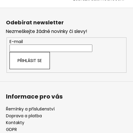
Z
á
Odebírat newsletter
p
Nezmeškejte žádné novinky či slevy!
a
t
E-mail
í
PŘIHLÁSIT SE
Informace pro vás
Řemínky a příslušenství
Doprava a platba
Kontakty
GDPR