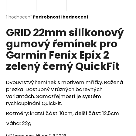
a
j
Průměrné
1 hodnocení
Podrobnosti hodnocení
í
hodnocení
GRID 22mm silikonový
produktu
t
je
?
gumový řemínek pro
5,0
z
Garmin Fenix Epix 2
5
hvězdiček.
zelený černý QuickFit
HLEDAT
Dvouvrstvý řemínek s motivem mřížky. Ražená
přezka. Dostupný v různých barevných
variantách. Samozřejmostí je systém
D
o
rychloupínání QuickFit.
p
Rozměry: kratší část: 10cm, delší část: 12,5cm
o
r
Váha: 22g
u
Můžeme doručit do:
11.8.2026