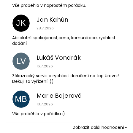
Vše proběhlo v naprostém pořádku.
Jan Kahún
JK
Hodnocení obchodu je 5 z 5 hvězdiček.
28.7.2026
Absolutní spokojenost,cena, komunikace, rychlost
dodání
Lukáš Vondrák
LV
Hodnocení obchodu je 5 z 5 hvězdiček.
16.7.2026
Zákaznický servis a rychlost doručení na top úrovni!
Děkuji za vyřízení :))
Marie Bajerová
MB
Hodnocení obchodu je 5 z 5 hvězdiček.
10.7.2026
Vše proběhlo v pořádku :)
Zobrazit další hodnocení