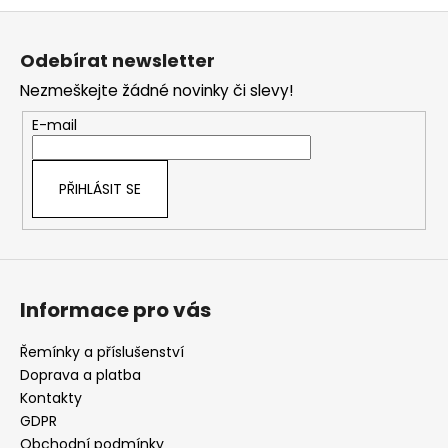
Z
á
Odebírat newsletter
p
Nezmeškejte žádné novinky či slevy!
a
t
E-mail
í
PŘIHLÁSIT SE
Informace pro vás
Řemínky a příslušenství
Doprava a platba
Kontakty
GDPR
Obchodní podmínky