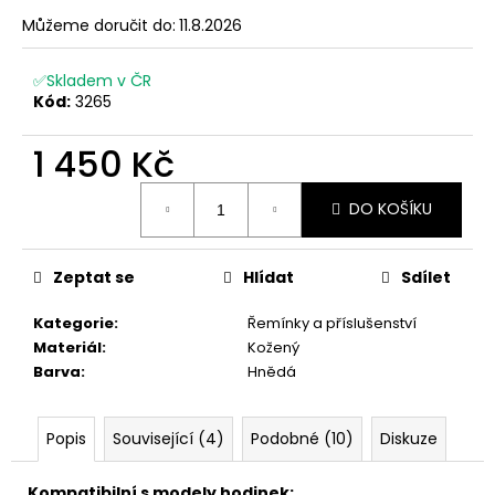
č
u
Můžeme doručit do:
11.8.2026
j
e
✅Skladem v ČR
m
Kód:
3265
e
1 450 Kč
Měrná
DO KOŠÍKU
cena:
Zeptat se
Hlídat
Sdílet
Kategorie
:
Řemínky a příslušenství
Materiál
:
Kožený
Barva
:
Hnědá
Popis
Související (4)
Podobné (10)
Diskuze
Kompatibilní s modely hodinek: