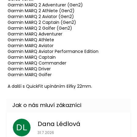
Garmin MARQ 2 Adventurer (Gen2)
Garmin MARQ 2 Athlete (Gen2)
Garmin MARQ 2 Aviator (Gen2)
Garmin MARQ 2 Captain (Gen2)
Garmin MARQ 2 Golfer (Gen2)
Garmin MARQ Adventurer
Garmin MARQ Athlete
Garmin MARQ Aviator
Garmin MARQ Aviator Performance Edition
Garmin MARQ Captain
Garmin MARQ Commander
Garmin MARQ Driver
Garmin MARQ Golfer
A další s QuickFit upínáním šířky 22mm.
Dana Lédlová
DL
Hodnocení obchodu je 5 z 5 hvězdiček.
31.7.2026