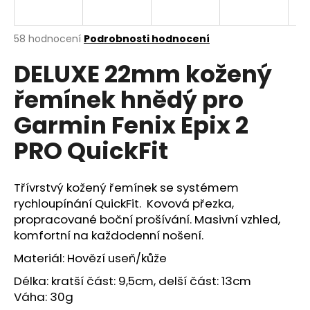
R
a
j
M
Průměrné
58 hodnocení
Podrobnosti hodnocení
í
hodnocení
DELUXE 22mm kožený
produktu
A
t
je
?
řemínek hnědý pro
4,4
z
Garmin Fenix Epix 2
5
hvězdiček.
PRO QuickFit
HLEDAT
Třívrstvý kožený řemínek se systémem
rychloupínání QuickFit. Kovová přezka,
propracované boční prošívání. Masivní vzhled,
D
o
komfortní na každodenní nošení.
p
Materiál: Hovězí useň/kůže
o
r
Délka: kratší část: 9,5cm, delší část: 13cm
u
Váha: 30g