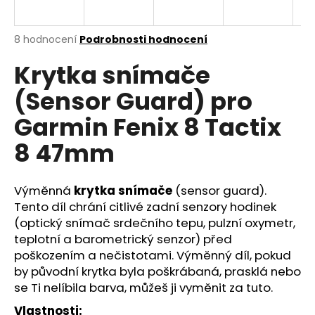
a
j
Průměrné
8 hodnocení
Podrobnosti hodnocení
í
hodnocení
Krytka snímače
produktu
t
je
?
(Sensor Guard) pro
4,9
z
Garmin Fenix 8 Tactix
5
hvězdiček.
8 47mm
HLEDAT
Výměnná
krytka snímače
(sensor guard).
Tento díl chrání citlivé zadní senzory hodinek
(optický snímač srdečního tepu, pulzní oxymetr,
D
o
teplotní a barometrický senzor) před
p
poškozením a nečistotami. Výměnný díl, pokud
o
by původní krytka byla poškrábaná, prasklá nebo
r
se Ti nelíbila barva, můžeš ji vyměnit za tuto.
u
Vlastnosti: