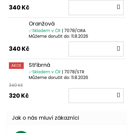
DO
340 Kč
KOŠ
Oranžová
✅Skladem v ČR
| 7078/ORA
Můžeme doručit do:
11.8.2026
DO
340 Kč
KOŠ
Stříbrná
AKCE
✅Skladem v ČR
| 7078/STR
Můžeme doručit do:
11.8.2026
340 Kč
DO
320 Kč
KOŠ