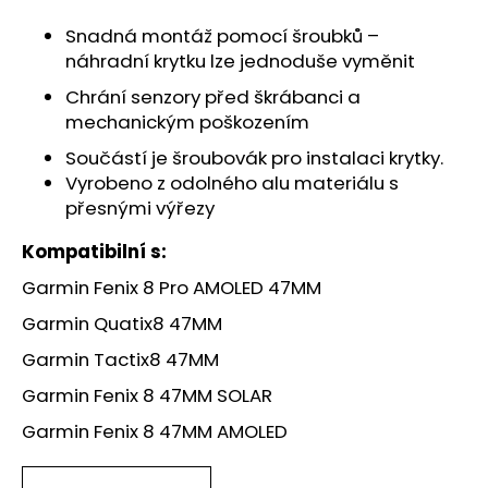
č
u
Snadná montáž pomocí šroubků –
j
náhradní krytku lze jednoduše vyměnit
e
m
Chrání senzory před škrábanci a
e
mechanickým poškozením
Součástí je šroubovák pro instalaci krytky.
Vyrobeno z odolného alu materiálu s
přesnými výřezy
Kompatibilní s:
Garmin Fenix 8 Pro AMOLED 47MM
Garmin Quatix8 47MM
Garmin Tactix8 47MM
Garmin Fenix 8 47MM SOLAR
Garmin Fenix 8 47MM AMOLED