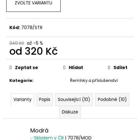
ZVOLTE VARIANTU
Kód:
7078/STR
340 Kč
až –5 %
od
320 Kč
Měrná
cena:
Zeptat se
Hlídat
Sdílet
Kategorie
:
Řemínky a příslušenství
Varianty
Popis
Související (10)
Podobné (10)
Diskuze
Modrá
✅Skladem v ČR
| 7078/MOD