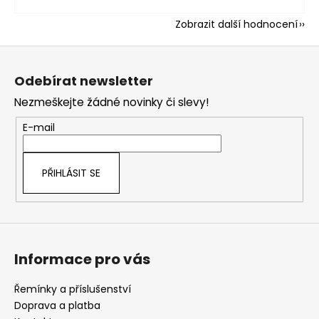
Zobrazit další hodnocení
Z
á
Odebírat newsletter
p
Nezmeškejte žádné novinky či slevy!
a
t
E-mail
í
PŘIHLÁSIT SE
Informace pro vás
Řemínky a příslušenství
Doprava a platba