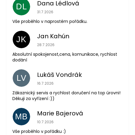
Dana Lédlová
DL
Hodnocení obchodu je 5 z 5 hvězdiček.
31.7.2026
Vše proběhlo v naprostém pořádku.
Jan Kahún
JK
Hodnocení obchodu je 5 z 5 hvězdiček.
28.7.2026
Absolutní spokojenost,cena, komunikace, rychlost
dodání
Lukáš Vondrák
LV
Hodnocení obchodu je 5 z 5 hvězdiček.
16.7.2026
Zákaznický servis a rychlost doručení na top úrovni!
Děkuji za vyřízení :))
Marie Bajerová
MB
Hodnocení obchodu je 5 z 5 hvězdiček.
10.7.2026
Vše proběhlo v pořádku :)