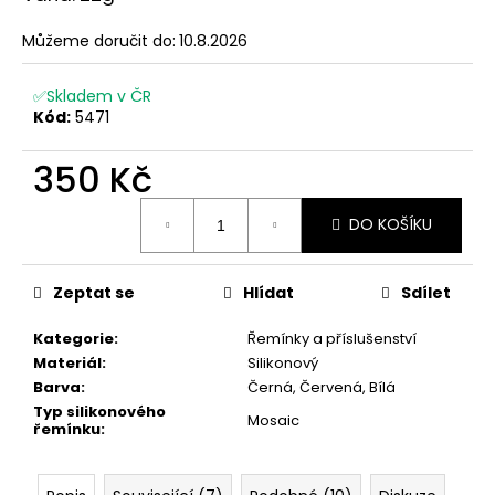
č
u
Můžeme doručit do:
10.8.2026
j
e
✅Skladem v ČR
m
Kód:
5471
e
350 Kč
Měrná
DO KOŠÍKU
cena:
Zeptat se
Hlídat
Sdílet
Kategorie
:
Řemínky a příslušenství
Materiál
:
Silikonový
Barva
:
Černá, Červená, Bílá
Typ silikonového
Mosaic
řemínku
: