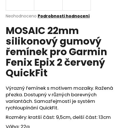
a
j
Průměrné
Neohodnoceno
Podrobnosti hodnocení
í
hodnocení
MOSAIC 22mm
produktu
t
je
?
silikonový gumový
0,0
z
řemínek pro Garmin
5
hvězdiček.
Fenix Epix 2 červený
HLEDAT
QuickFit
Výrazný řemínek s motivem mozaiky. Ražená
D
přezka. Dostupný v různých barevných
o
variantách. Samozřejmostí je systém
p
rychloupínání QuickFit.
o
r
Rozměry: kratší část: 9,5cm, delší část: 13cm
u
Váha: 22g