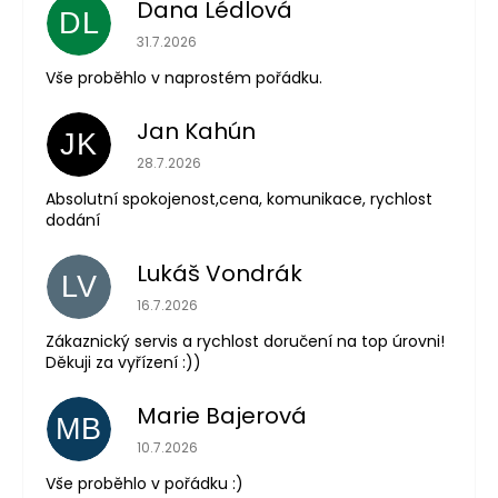
Dana Lédlová
DL
Hodnocení obchodu je 5 z 5 hvězdiček.
31.7.2026
Vše proběhlo v naprostém pořádku.
Jan Kahún
JK
Hodnocení obchodu je 5 z 5 hvězdiček.
28.7.2026
Absolutní spokojenost,cena, komunikace, rychlost
dodání
Lukáš Vondrák
LV
Hodnocení obchodu je 5 z 5 hvězdiček.
16.7.2026
Zákaznický servis a rychlost doručení na top úrovni!
Děkuji za vyřízení :))
Marie Bajerová
MB
Hodnocení obchodu je 5 z 5 hvězdiček.
10.7.2026
Vše proběhlo v pořádku :)