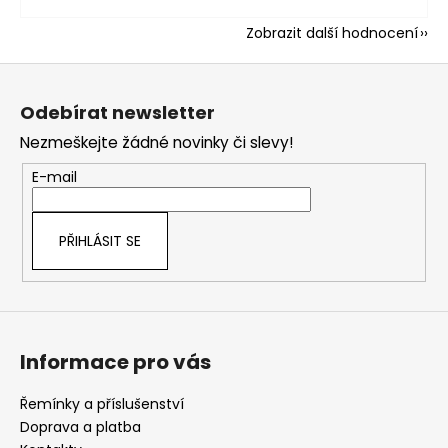
Zobrazit další hodnocení
Z
á
Odebírat newsletter
p
Nezmeškejte žádné novinky či slevy!
a
t
E-mail
í
PŘIHLÁSIT SE
Informace pro vás
Řemínky a příslušenství
Doprava a platba