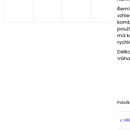
Řemí
vzhle
komb
použí
má k
rychl
Délka
Váha
Polož
👉Hl