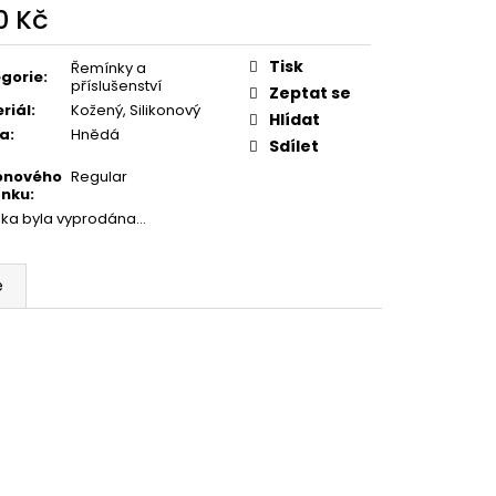
0 Kč
ná
:
Tisk
Řemínky a
gorie
:
příslušenství
Zeptat se
riál
:
Kožený, Silikonový
Hlídat
va
:
Hnědá
Sdílet
konového
Regular
ínku
:
žka byla vyprodána…
e