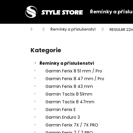
K
Přejít
na
o
Řemínky a příslu
obsah
Zpět
Zpět
š
do
do
í
Domů
Řemínky a příslušenství
REGULAR 22m
k
obchodu
obchodu
P
o
Kategorie
Přeskočit
s
kategorie
t
Řemínky a příslušenství
r
Garmin Fenix 8 51 mm / Pro
a
Garmin Fenix 8 47 mm / Pro
n
Garmin Fenix 8 43 mm
n
Garmin Tactix 8 51mm
í
Garmin Tactix 8 47mm
p
Garmin Fenix E
a
Garmin Enduro 3
n
Garmin Fenix 7X / 7X PRO
e
Garmin Fenix 7 / 7 PRO