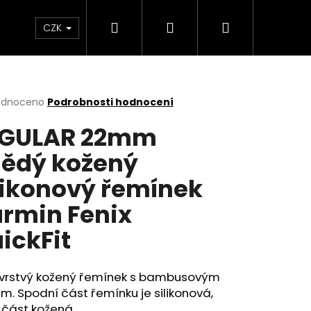
Hledat
Přihlášení
Nákupní
m
CZK
košík
rné
odnoceno
Podrobnosti hodnocení
cení
EGULAR 22mm
ktu
ědý kožený
likonový řemínek
ček.
rmin Fenix
ickFit
vrstvý kožený řemínek s bambusovým
m. Spodní část řemínku je silikonová,
 část kožená.