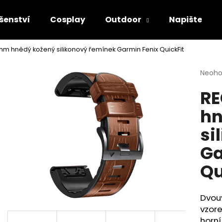
šenství
Cosplay
Outdoor
Napište ná
m hnědý kožený silikonový řemínek Garmin Fenix QuickFit
Co potřebujete najít?
Průmě
Neoh
hodno
R
produ
HLEDAT
je
hn
0,0
z
si
5
Doporučujeme
hvězdi
Ga
Qu
Dvou
vzore
horní