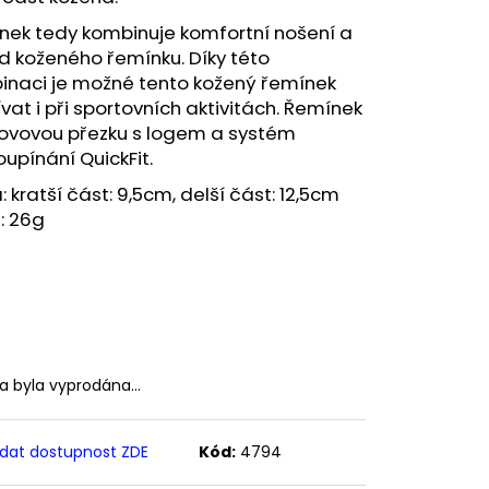
nek tedy kombinuje komfortní nošení a
d koženého řemínku. Díky této
inaci je možné tento kožený řemínek
vat i při sportovních aktivitách. Řemínek
ovovou přezku s logem a systém
oupínání QuickFit.
: kratší část: 9,5cm, delší část: 12,5cm
: 26g
ka byla vyprodána…
ídat dostupnost ZDE
Kód:
4794