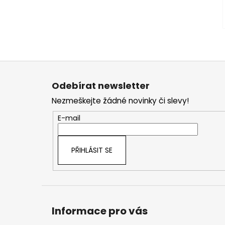
Z
á
Odebírat newsletter
p
Nezmeškejte žádné novinky či slevy!
a
t
E-mail
í
PŘIHLÁSIT SE
Informace pro vás