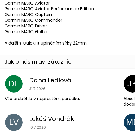
Garmin MARQ Aviator
Garmin MARQ Aviator Performance Edition
Garmin MARQ Captain
Garmin MARQ Commander
Garmin MARQ Driver
Garmin MARQ Golfer
A další s QuickFit upínáním šířky 22mm.
Dana Lédlová
DL
J
Hodnocení obchodu je 5 z 5 hvězdiček.
31.7.2026
Vše proběhlo v naprostém pořádku.
Absol
dodá
Lukáš Vondrák
LV
M
Hodnocení obchodu je 5 z 5 hvězdiček.
16.7.2026