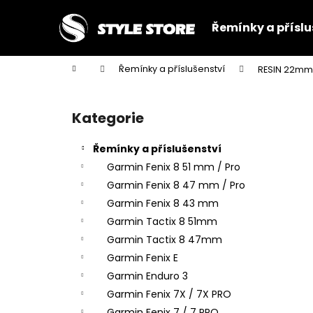
K
Přejít
na
o
Řemínky a příslu
obsah
Zpět
Zpět
š
do
do
í
Domů
Řemínky a příslušenství
RESIN 22mm 
k
obchodu
obchodu
P
o
Kategorie
Přeskočit
s
kategorie
t
Řemínky a příslušenství
r
Garmin Fenix 8 51 mm / Pro
a
Garmin Fenix 8 47 mm / Pro
n
Garmin Fenix 8 43 mm
n
Garmin Tactix 8 51mm
í
Garmin Tactix 8 47mm
p
Garmin Fenix E
a
Garmin Enduro 3
n
Garmin Fenix 7X / 7X PRO
e
Garmin Fenix 7 / 7 PRO