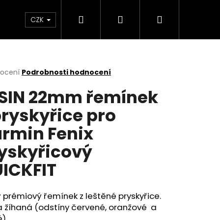
Hledat
Přihlášení
Nákupní
m
CZK
košík
rné
nocení
Podrobnosti hodnocení
cení
SIN 22mm řemínek
ktu
pryskyřice pro
rmin Fenix
ček.
yskyřicový
ICKFIT
 prémiový řemínek z leštěné pryskyřice.
a žíhaná (odstíny červené, oranžové a
é)