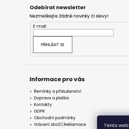
á
Odebírat newsletter
p
Nezmeškejte žádné novinky či slevy!
a
t
E-mail
í
PŘIHLÁSIT SE
Informace pro vás
Řemínky a příslušenství
Doprava a platba
Kontakty
GDPR
Obchodní podmínky
Vrácení zboží│Reklamace
Tento web