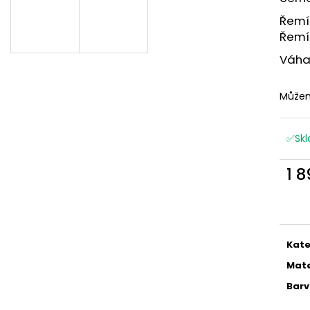
Řemín
A
Řemí
Váha
R
Můžem
M
✅Skl
A
1 
Měr
cena
Kate
Mate
Bar