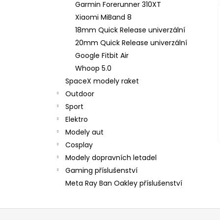
Garmin Forerunner 310XT
Xiaomi MiBand 8
18mm Quick Release univerzální
20mm Quick Release univerzální
Google Fitbit Air
Whoop 5.0
SpaceX modely raket
Outdoor
Sport
Elektro
Modely aut
Cosplay
Modely dopravních letadel
Gaming příslušenství
Meta Ray Ban Oakley příslušenství
Z