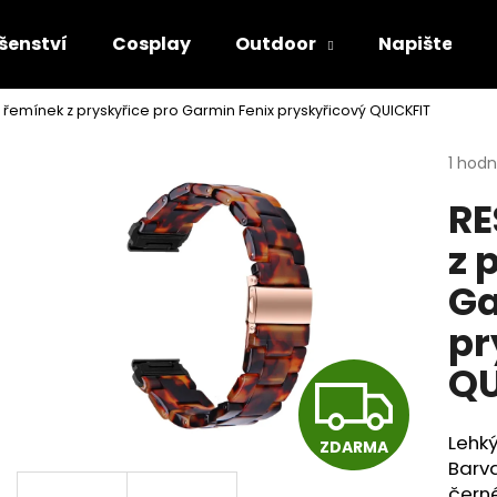
šenství
Cosplay
Outdoor
Napište ná
řemínek z pryskyřice pro Garmin Fenix pryskyřicový QUICKFIT
Co potřebujete najít?
Průmě
1 hod
hodno
RE
produ
HLEDAT
je
z 
5,0
z
Ga
5
Doporučujeme
hvězdi
pr
QU
Z
Lehký
ZDARMA
D
Barv
čern