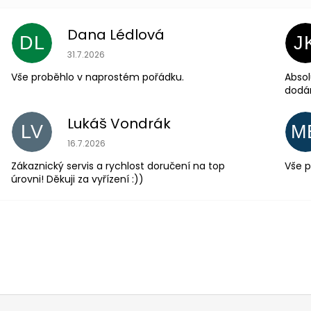
Dana Lédlová
DL
J
Hodnocení obchodu je 5 z 5 hvězdiček.
31.7.2026
Vše proběhlo v naprostém pořádku.
Absol
dodá
Lukáš Vondrák
LV
M
Hodnocení obchodu je 5 z 5 hvězdiček.
16.7.2026
Zákaznický servis a rychlost doručení na top
Vše p
úrovni! Děkuji za vyřízení :))