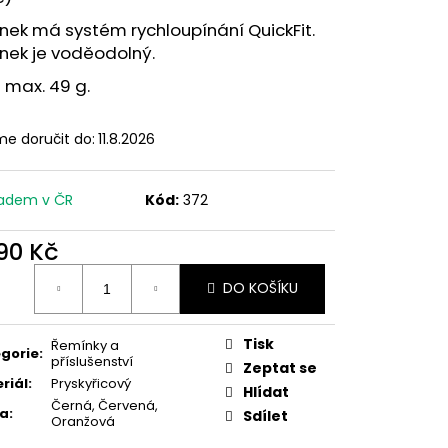
ek má systém rychloupínání QuickFit.
nek je voděodolný.
 max. 49 g.
e doručit do:
11.8.2026
adem v ČR
Kód:
372
890 Kč
ná
DO KOŠÍKU
:
Tisk
Řemínky a
gorie
:
příslušenství
Zeptat se
riál
:
Pryskyřicový
Hlídat
Černá, Červená,
va
:
Sdílet
Oranžová