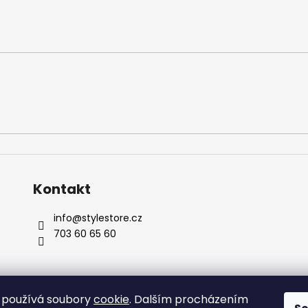
Kontakt
info
@
stylestore.cz
703 60 65 60
 používá soubory
cookie
. Dalším procházením