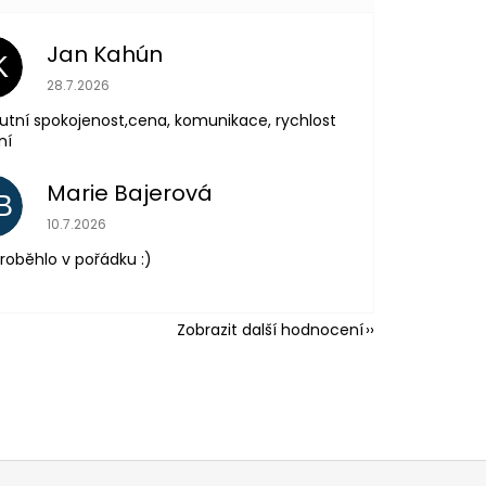
Jan Kahún
K
Hodnocení obchodu je 5 z 5 hvězdiček.
28.7.2026
utní spokojenost,cena, komunikace, rychlost
ní
Marie Bajerová
B
Hodnocení obchodu je 5 z 5 hvězdiček.
10.7.2026
roběhlo v pořádku :)
Zobrazit další hodnocení