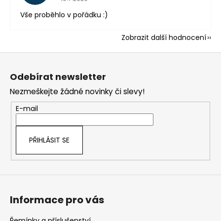
Vše proběhlo v pořádku :)
Zobrazit další hodnocení
Z
á
Odebírat newsletter
p
Nezmeškejte žádné novinky či slevy!
a
t
E-mail
í
PŘIHLÁSIT SE
Informace pro vás
Řemínky a příslušenství