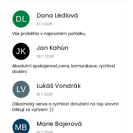
Dana Lédlová
DL
Hodnocení obchodu je 5 z 5 hvězdiček.
31.7.2026
Vše proběhlo v naprostém pořádku.
Jan Kahún
JK
Hodnocení obchodu je 5 z 5 hvězdiček.
28.7.2026
Absolutní spokojenost,cena, komunikace, rychlost
dodání
Lukáš Vondrák
LV
Hodnocení obchodu je 5 z 5 hvězdiček.
16.7.2026
Zákaznický servis a rychlost doručení na top úrovni!
Děkuji za vyřízení :))
Marie Bajerová
MB
Hodnocení obchodu je 5 z 5 hvězdiček.
10.7.2026