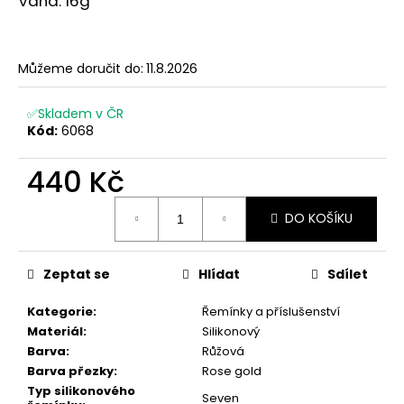
Váha: 16g
č
u
j
e
Můžeme doručit do:
11.8.2026
m
e
✅Skladem v ČR
Kód:
6068
440 Kč
Měrná
DO KOŠÍKU
cena:
Zeptat se
Hlídat
Sdílet
Kategorie
:
Řemínky a příslušenství
Materiál
:
Silikonový
Barva
:
Růžová
Barva přezky
:
Rose gold
Typ silikonového
Seven