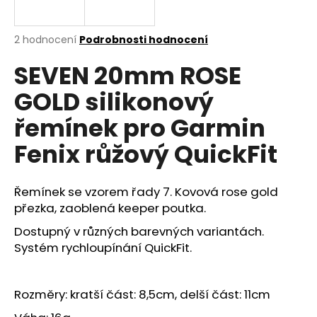
a
j
Průměrné
2 hodnocení
Podrobnosti hodnocení
í
hodnocení
SEVEN 20mm ROSE
produktu
t
je
?
GOLD silikonový
4,5
z
řemínek pro Garmin
5
hvězdiček.
Fenix růžový QuickFit
HLEDAT
Řemínek se vzorem řady 7. Kovová rose gold
přezka, zaoblená keeper poutka.
D
Dostupný v různých barevných variantách.
o
Systém rychloupínání QuickFit.
p
o
r
Rozměry: kratší část: 8,5cm, delší část: 11cm
u