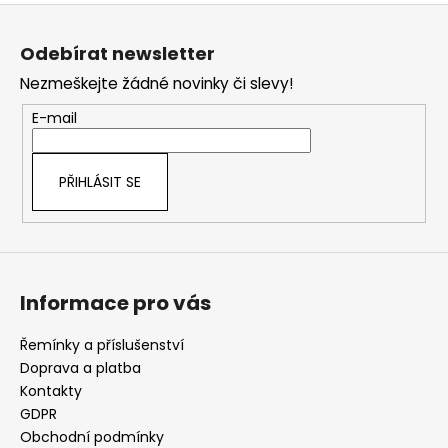
Z
á
Odebírat newsletter
p
Nezmeškejte žádné novinky či slevy!
a
t
E-mail
í
PŘIHLÁSIT SE
Informace pro vás
Řemínky a příslušenství
Doprava a platba
Kontakty
GDPR
Obchodní podmínky