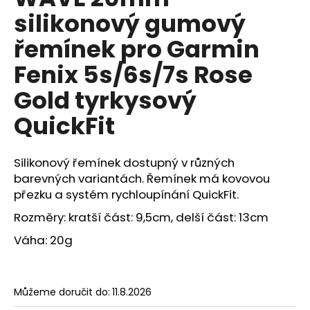
je
a
silikonový gumový
0,0
z
j
řemínek pro Garmin
5
í
hvězdiček.
Fenix 5s/6s/7s Rose
t
?
Gold tyrkysový
QuickFit
HLEDAT
Silikonový řemínek dostupný v různých
barevných variantách. Řemínek má kovovou
přezku a systém rychloupínání QuickFit.
Rozměry: kratší část: 9,5cm, delší část: 13cm
D
o
Váha: 20g
p
o
r
Můžeme doručit do:
11.8.2026
u