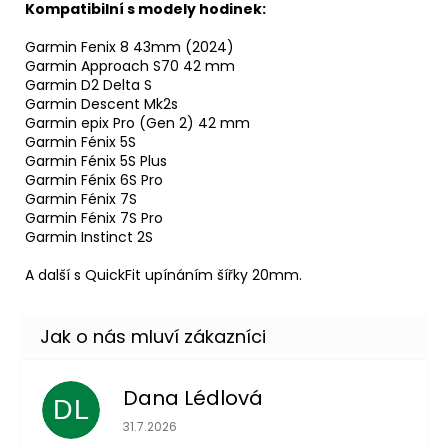
Kompatibilní s modely hodinek:
Garmin Fenix 8 43mm (2024)
Garmin Approach S70 42 mm
Garmin D2 Delta S
Garmin Descent Mk2s
Garmin epix Pro (Gen 2) 42 mm
Garmin Fénix 5S
Garmin Fénix 5S Plus
Garmin Fénix 6S Pro
Garmin Fénix 7S
Garmin Fénix 7S Pro
Garmin Instinct 2S
A další s QuickFit upínáním šířky 20mm.
Dana Lédlová
DL
Hodnocení obchodu je 5 z 5 hvězdiček.
31.7.2026