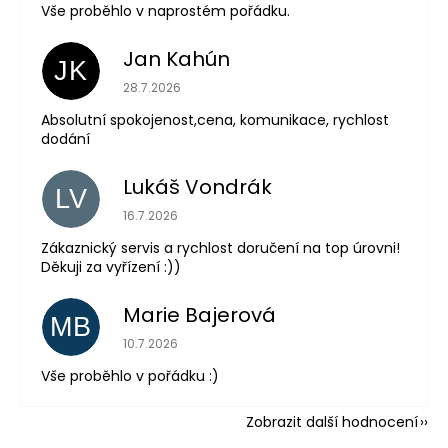
Vše proběhlo v naprostém pořádku.
Jan Kahún
JK
Hodnocení obchodu je 5 z 5 hvězdiček.
28.7.2026
Absolutní spokojenost,cena, komunikace, rychlost
dodání
Lukáš Vondrák
LV
Hodnocení obchodu je 5 z 5 hvězdiček.
16.7.2026
Zákaznický servis a rychlost doručení na top úrovni!
Děkuji za vyřízení :))
Marie Bajerová
MB
Hodnocení obchodu je 5 z 5 hvězdiček.
10.7.2026
Vše proběhlo v pořádku :)
Zobrazit další hodnocení