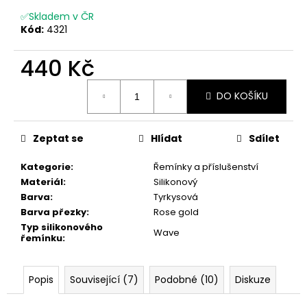
č
u
✅Skladem v ČR
Kód:
4321
j
e
440 Kč
m
e
Měrná
DO KOŠÍKU
cena:
Zeptat se
Hlídat
Sdílet
Kategorie
:
Řemínky a příslušenství
Materiál
:
Silikonový
Barva
:
Tyrkysová
Barva přezky
:
Rose gold
Typ silikonového
Wave
řemínku
:
Popis
Související (7)
Podobné (10)
Diskuze