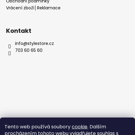
Obchodní podmínky
Vrácení zboží│Reklamace
Kontakt
info
@
stylestore.cz
703 60 65 60
Tento web používá soubory
cookie
. Dalším
procházením tohoto webu vyjadřujete souhlas s