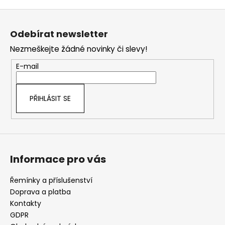
Z
á
Odebírat newsletter
p
Nezmeškejte žádné novinky či slevy!
a
t
E-mail
í
PŘIHLÁSIT SE
Informace pro vás
Řemínky a příslušenství
Doprava a platba
Kontakty
GDPR