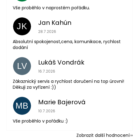
Vše proběhlo v naprostém pořádku.
Jan Kahún
JK
Hodnocení obchodu je 5 z 5 hvězdiček.
28.7.2026
Absolutní spokojenost,cena, komunikace, rychlost
dodání
Lukáš Vondrák
LV
Hodnocení obchodu je 5 z 5 hvězdiček.
16.7.2026
Zákaznický servis a rychlost doručení na top úrovni!
Děkuji za vyřízení :))
Marie Bajerová
MB
Hodnocení obchodu je 5 z 5 hvězdiček.
10.7.2026
Vše proběhlo v pořádku :)
Zobrazit další hodnocení