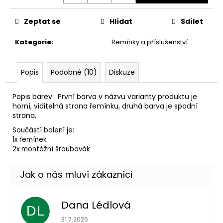
č
u
Zeptat se
Hlídat
Sdílet
j
e
Kategorie
:
Řemínky a příslušenství
m
e
Popis
Podobné (10)
Diskuze
Popis barev : První barva v názvu varianty produktu je
horní, viditelná strana řemínku, druhá barva je spodní
strana.
Součástí balení je:
1x řemínek
2x montážní šroubovák
Dana Lédlová
DL
Hodnocení obchodu je 5 z 5 hvězdiček.
31.7.2026