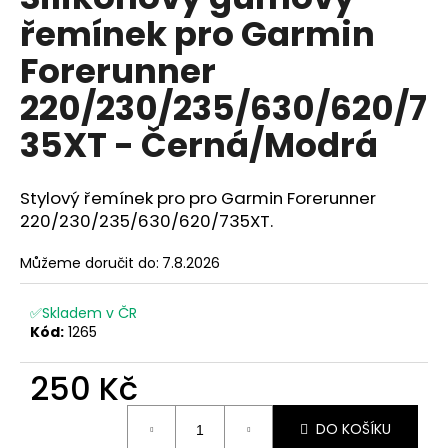
je
a
řemínek pro Garmin
4,8
z
j
Forerunner
5
í
hvězdiček.
220/230/235/630/620/7
t
?
35XT - Černá/Modrá
Stylový řemínek pro pro Garmin Forerunner
220/230/235/630/620/735XT.
HLEDAT
Můžeme doručit do:
7.8.2026
✅Skladem v ČR
D
Kód:
1265
o
p
250 Kč
o
r
Měrná
u
DO KOŠÍKU
cena: