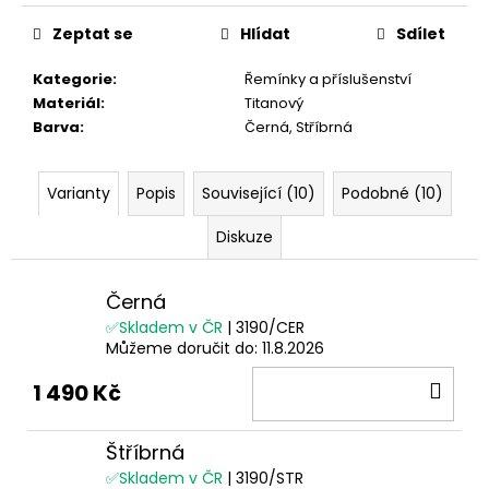
Měrná
cena:
Zeptat se
Hlídat
Sdílet
Kategorie
:
Řemínky a příslušenství
Materiál
:
Titanový
Barva
:
Černá, Stříbrná
Varianty
Popis
Související (10)
Podobné (10)
Diskuze
Černá
✅Skladem v ČR
| 3190/CER
Můžeme doručit do:
11.8.2026
DO
1 490 Kč
KOŠ
Štříbrná
✅Skladem v ČR
| 3190/STR