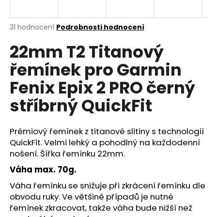
R
a
j
M
Průměrné
31 hodnocení
Podrobnosti hodnocení
í
hodnocení
22mm T2 Titanový
produktu
A
t
je
?
řemínek pro Garmin
4,5
z
Fenix Epix 2 PRO černý
5
hvězdiček.
stříbrný QuickFit
HLEDAT
Prémiový řemínek z titanové slitiny s technologií
QuickFit. Velmi lehký a pohodlný na každodenní
nošení. Šířka řemínku 22mm.
D
o
Váha max. 70g.
p
Váha řemínku se snižuje při zkrácení řemínku dle
o
r
obvodu ruky. Ve většině případů je nutné
u
řemínek zkracovat, takže váha bude nižší než