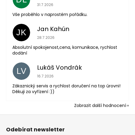
Hodnocení obchodu je 5 z 5 hvězdiček.
31.7.2026
Vše proběhlo v naprostém pořádku.
Jan Kahún
JK
Hodnocení obchodu je 5 z 5 hvězdiček.
28.7.2026
Absolutní spokojenost,cena, komunikace, rychlost
dodání
Lukáš Vondrák
LV
Hodnocení obchodu je 5 z 5 hvězdiček.
16.7.2026
Zákaznický servis a rychlost doručení na top úrovni!
Děkuji za vyřízení :))
Zobrazit další hodnocení
Z
á
Odebírat newsletter
p