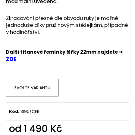
č
maximální uvedená.
u
j
Zkracování přesně dle obvodu ruky je možné
e
jednoduše díky pružinovým stěžejkám, případně
m
v hodinářství.
e
Další titanové řemínky šířky 22mm najdete ➜
ZDE
ZVOLTE VARIANTU
Kód:
3190/CER
od
1 490 Kč