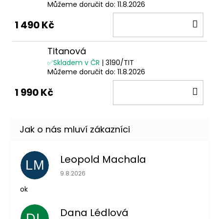
Můžeme doručit do:
11.8.2026
DO
1 490 Kč
KOŠ
Titanová
✅Skladem v ČR
| 3190/TIT
Můžeme doručit do:
11.8.2026
DO
1 990 Kč
KOŠ
Leopold Machala
LM
Hodnocení obchodu je 5 z 5 hvězdiček.
9.8.2026
ok
Dana Lédlová
DL