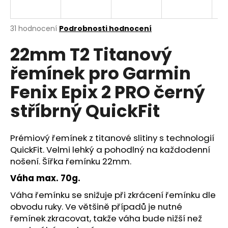
R
a
j
M
Průměrné
31 hodnocení
Podrobnosti hodnocení
í
hodnocení
22mm T2 Titanový
produktu
A
t
je
?
řemínek pro Garmin
4,5
z
Fenix Epix 2 PRO černý
5
hvězdiček.
stříbrný QuickFit
HLEDAT
Prémiový řemínek z titanové slitiny s technologií
QuickFit. Velmi lehký a pohodlný na každodenní
nošení. Šířka řemínku 22mm.
D
o
Váha max. 70g.
p
Váha řemínku se snižuje při zkrácení řemínku dle
o
r
obvodu ruky. Ve většině případů je nutné
u
řemínek zkracovat, takže váha bude nižší než