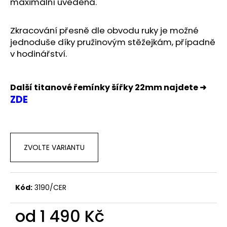
č
maximální uvedená.
u
j
Zkracování přesně dle obvodu ruky je možné
e
jednoduše díky pružinovým stěžejkám, případně
m
v hodinářství.
e
Další titanové řemínky šířky 22mm najdete ➜
ZDE
ZVOLTE VARIANTU
Kód:
3190/CER
od
1 490 Kč