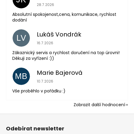
Hodnocení obchodu je 5 z 5 hvězdiček.
28.7.2026
Absolutní spokojenost,cena, komunikace, rychlost
dodání
Lukáš Vondrák
LV
Hodnocení obchodu je 5 z 5 hvězdiček.
16.7.2026
Zákaznický servis a rychlost doručení na top úrovni!
Děkuji za vyřízení :))
Marie Bajerová
MB
Hodnocení obchodu je 5 z 5 hvězdiček.
10.7.2026
Vše proběhlo v pořádku :)
Zobrazit další hodnocení
Z
á
Odebírat newsletter
p