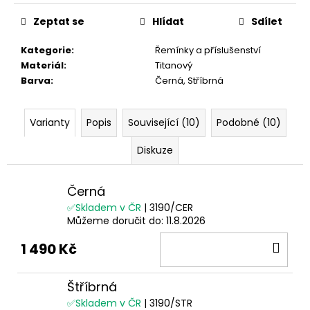
Měrná
cena:
Zeptat se
Hlídat
Sdílet
Kategorie
:
Řemínky a příslušenství
Materiál
:
Titanový
Barva
:
Černá, Stříbrná
Varianty
Popis
Související (10)
Podobné (10)
Diskuze
Černá
✅Skladem v ČR
| 3190/CER
Můžeme doručit do:
11.8.2026
DO
1 490 Kč
KOŠ
Štříbrná
✅Skladem v ČR
| 3190/STR