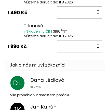
Můžeme doručit do:
11.8.2026
DO
1 490 Kč
KOŠ
Titanová
✅Skladem v ČR
| 3190/TIT
Můžeme doručit do:
11.8.2026
DO
1 990 Kč
KOŠ
Dana Lédlová
DL
Hodnocení obchodu je 5 z 5 hvězdiček.
31.7.2026
Vše proběhlo v naprostém pořádku.
Jan Kahún
JK