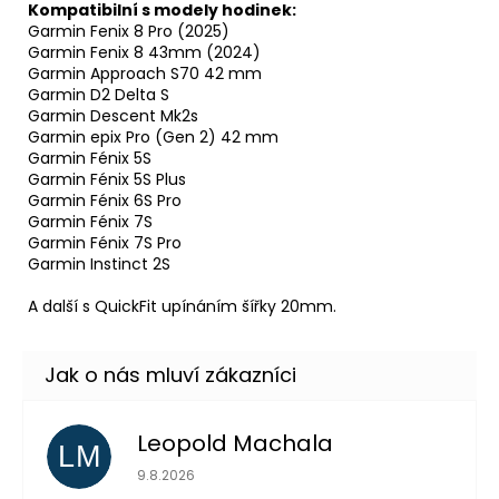
Kompatibilní s modely hodinek:
Garmin Fenix 8 Pro (2025)
Garmin Fenix 8 43mm (2024)
Garmin Approach S70 42 mm
Garmin D2 Delta S
Garmin Descent Mk2s
Garmin epix Pro (Gen 2) 42 mm
Garmin Fénix 5S
Garmin Fénix 5S Plus
Garmin Fénix 6S Pro
Garmin Fénix 7S
Garmin Fénix 7S Pro
Garmin Instinct 2S
A další s QuickFit upínáním šířky 20mm.
Leopold Machala
LM
Hodnocení obchodu je 5 z 5 hvězdiček.
9.8.2026