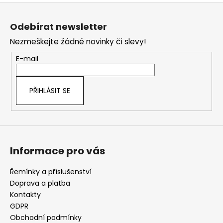
Z
á
Odebírat newsletter
p
Nezmeškejte žádné novinky či slevy!
a
t
E-mail
í
PŘIHLÁSIT SE
Informace pro vás
Řemínky a příslušenství
Doprava a platba
Kontakty
GDPR
Obchodní podmínky