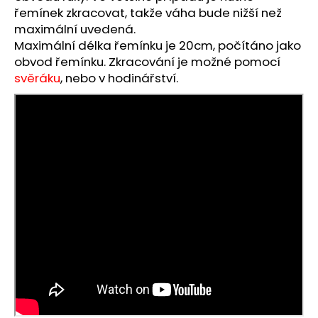
č
řemínek zkracovat, takže váha bude nižší než
u
maximální uvedená.
j
Maximální délka řemínku je 20cm, počítáno jako
e
obvod řemínku. Zkracování je možné pomocí
m
svěráku
, nebo v hodinářství.
e