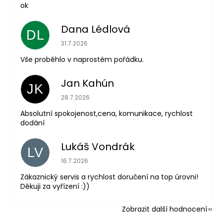
ok
Dana Lédlová
DL
Hodnocení obchodu je 5 z 5 hvězdiček.
31.7.2026
Vše proběhlo v naprostém pořádku.
Jan Kahún
JK
Hodnocení obchodu je 5 z 5 hvězdiček.
28.7.2026
Absolutní spokojenost,cena, komunikace, rychlost
dodání
Lukáš Vondrák
LV
Hodnocení obchodu je 5 z 5 hvězdiček.
16.7.2026
Zákaznický servis a rychlost doručení na top úrovni!
Děkuji za vyřízení :))
Zobrazit další hodnocení