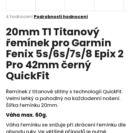
R
a
j
M
Průměrné
4 hodnocení
Podrobnosti hodnocení
í
hodnocení
20mm T1 Titanový
produktu
A
t
je
?
řemínek pro Garmin
4,8
z
Fenix 5s/6s/7s/8 Epix 2
5
hvězdiček.
Pro 42mm černý
HLEDAT
QuickFit
Řemínek z titanové slitiny s technologií QuickFit.
D
Velmi lehký a pohodlný na každodenní nošení.
o
Šířka řemínku 20mm.
p
o
Váha max. 60g.
r
Váha řemínku se snižuje při zkrácení řemínku dle
u
obvodu ruky. Ve většině případů je nutné