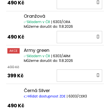
DO
490 Kč
KOŠ
Oranžová
✅Skladem v ČR
| 6303/ORA
Můžeme doručit do:
11.8.2026
DO
490 Kč
KOŠ
Army green
AKCE
✅Skladem v ČR
| 6303/ARM
Můžeme doručit do:
11.8.2026
490 Kč
DO
399 Kč
KOŠ
Černá Silver
👉Hlídat dostupnost ZDE
| 6303/CER3
490 Kč