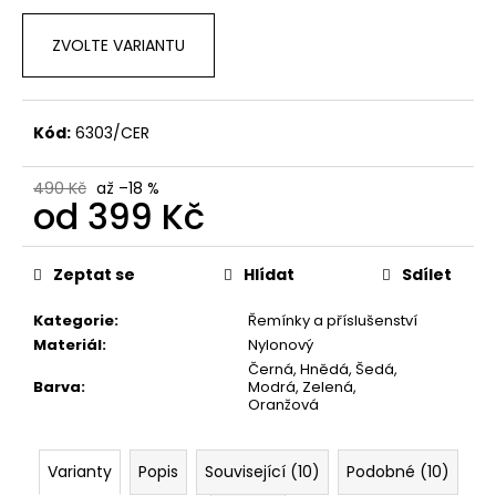
č
u
ZVOLTE VARIANTU
j
e
m
e
Kód:
6303/CER
490 Kč
až –18 %
od
399 Kč
Měrná
cena:
Zeptat se
Hlídat
Sdílet
Kategorie
:
Řemínky a příslušenství
Materiál
:
Nylonový
Černá, Hnědá, Šedá,
Barva
:
Modrá, Zelená,
Oranžová
Varianty
Popis
Související (10)
Podobné (10)