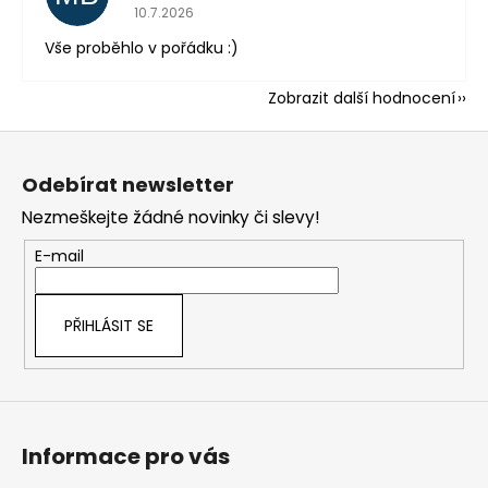
Hodnocení obchodu je 5 z 5 hvězdiček.
10.7.2026
Vše proběhlo v pořádku :)
Zobrazit další hodnocení
Z
á
Odebírat newsletter
p
Nezmeškejte žádné novinky či slevy!
a
t
E-mail
í
PŘIHLÁSIT SE
Informace pro vás