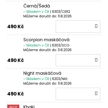
Černá/Šedá
✅Skladem v ČR
| 6303/CER2
Můžeme doručit do:
11.8.2026
DO
490 Kč
KOŠ
Scorpion maskáčová
✅Skladem v ČR
| 6303/SCO
Můžeme doručit do:
11.8.2026
DO
490 Kč
KOŠ
Night maskáčová
✅Skladem v ČR
| 6303/NIG
Můžeme doručit do:
11.8.2026
DO
490 Kč
KOŠ
Khaki
AKCE