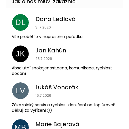
Dana Lédlová
DL
Hodnocení obchodu je 5 z 5 hvězdiček.
31.7.2026
Vše proběhlo v naprostém pořádku.
Jan Kahún
JK
Hodnocení obchodu je 5 z 5 hvězdiček.
28.7.2026
Absolutní spokojenost,cena, komunikace, rychlost
dodání
Lukáš Vondrák
LV
Hodnocení obchodu je 5 z 5 hvězdiček.
16.7.2026
Zákaznický servis a rychlost doručení na top úrovni!
Děkuji za vyřízení :))
Marie Bajerová
MB