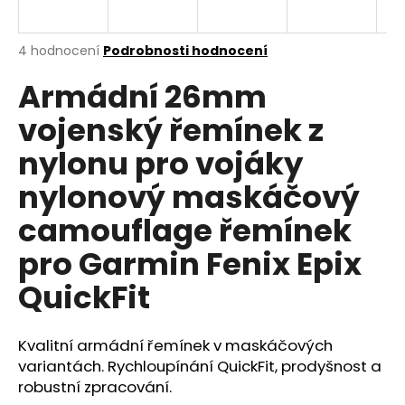
a
j
Průměrné
4 hodnocení
Podrobnosti hodnocení
í
hodnocení
Armádní 26mm
produktu
t
je
?
vojenský řemínek z
5,0
z
nylonu pro vojáky
5
hvězdiček.
nylonový maskáčový
HLEDAT
camouflage řemínek
pro Garmin Fenix Epix
QuickFit
D
o
p
Kvalitní armádní řemínek v maskáčových
o
variantách. Rychloupínání QuickFit, prodyšnost a
r
u
robustní zpracování.