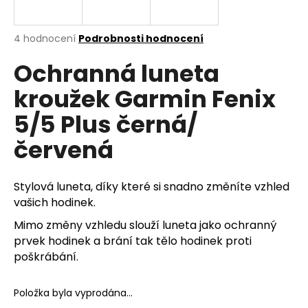
a
j
Průměrné
4 hodnocení
Podrobnosti hodnocení
í
hodnocení
Ochranná luneta
produktu
t
je
?
kroužek Garmin Fenix
5,0
z
5/5 Plus černá/
5
hvězdiček.
červená
HLEDAT
Stylová luneta, díky které si snadno změníte vzhled
vašich hodinek.
D
Mimo změny vzhledu slouží luneta jako ochranný
o
prvek hodinek a brání tak tělo hodinek proti
p
poškrábání.
o
r
u
Položka byla vyprodána…