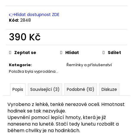
č
u
j
👉Hlídat dostupnost ZDE
e
Kód:
2848
m
e
390 Kč
Měrná
cena:
Zeptat se
Hlídat
Sdílet
Kategorie
:
Řemínky a příslušenství
Položka byla vyprodána…
Popis
Související (3)
Podobné (10)
Diskuze
Vyrobeno z lehké, tenké nerezové oceli. Hmotnost
hodinek se tak nezvyšuje.
Upevnění pomocí lepící hmoty, která je již
nanesena na lunetě. Stačí tedy lunetu rozbalit a
během chvilky je na hodinkách.