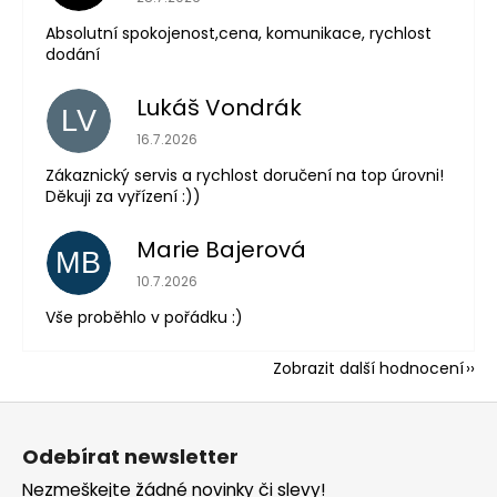
Absolutní spokojenost,cena, komunikace, rychlost
dodání
Lukáš Vondrák
LV
Hodnocení obchodu je 5 z 5 hvězdiček.
16.7.2026
Zákaznický servis a rychlost doručení na top úrovni!
Děkuji za vyřízení :))
Marie Bajerová
MB
Hodnocení obchodu je 5 z 5 hvězdiček.
10.7.2026
Vše proběhlo v pořádku :)
Zobrazit další hodnocení
Z
á
Odebírat newsletter
p
Nezmeškejte žádné novinky či slevy!