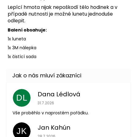
Lepící hmota nijak nepoškodí tělo hodinek a v
případě nutnosti je možné lunetu jednoduše
odlepit.
Balení obsahuje:
1x luneta
1x 3M nálepka
1x čistící sada
Dana Lédlová
DL
Hodnocení obchodu je 5 z 5 hvězdiček.
31.7.2026
Vše proběhlo v naprostém pořádku.
Jan Kahún
JK
Hodnocení obchodu je 5 z 5 hvězdiček.
28.7.2026