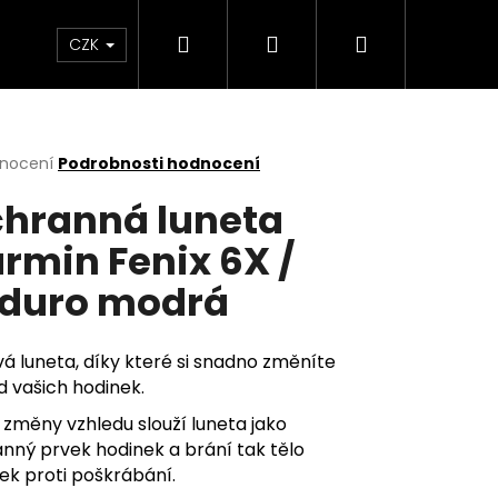
Hledat
Přihlášení
Nákupní
m
CZK
košík
rné
dnocení
Podrobnosti hodnocení
cení
hranná luneta
ktu
rmin Fenix 6X /
duro modrá
ček.
vá luneta, díky které si snadno změníte
d vašich hodinek.
změny vzhledu slouží luneta jako
nný prvek hodinek a brání tak tělo
ek proti poškrábání.