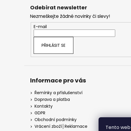
á
Odebírat newsletter
p
Nezmeškejte žádné novinky či slevy!
a
t
E-mail
í
PŘIHLÁSIT SE
Informace pro vás
Řemínky a příslušenství
Doprava a platba
Kontakty
GDPR
Obchodní podmínky
Vrácení zboží│Reklamace
Tento web