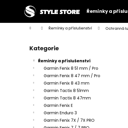
K
Přejít
na
o
Řemínky a příslu
obsah
Zpět
Zpět
š
do
do
í
Domů
Řemínky a příslušenství
Ochranná lu
k
obchodu
obchodu
P
o
Kategorie
Přeskočit
s
kategorie
t
Řemínky a příslušenství
r
Garmin Fenix 8 51 mm / Pro
a
Garmin Fenix 8 47 mm / Pro
n
Garmin Fenix 8 43 mm
n
Garmin Tactix 8 51mm
í
Garmin Tactix 8 47mm
p
Garmin Fenix E
a
Garmin Enduro 3
n
Garmin Fenix 7X / 7X PRO
e
Garmin Fenix 7 / 7 PRO