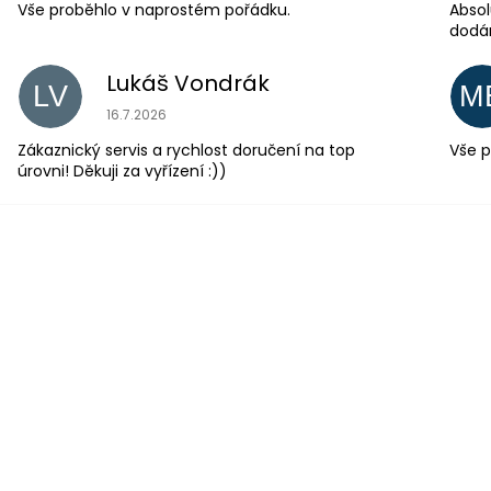
Vše proběhlo v naprostém pořádku.
Absol
dodá
Lukáš Vondrák
LV
M
Hodnocení obchodu je 5 z 5 hvězdiček.
16.7.2026
Zákaznický servis a rychlost doručení na top
Vše p
úrovni! Děkuji za vyřízení :))