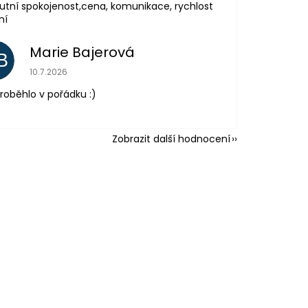
utní spokojenost,cena, komunikace, rychlost
ní
Marie Bajerová
B
Hodnocení obchodu je 5 z 5 hvězdiček.
10.7.2026
roběhlo v pořádku :)
Zobrazit další hodnocení