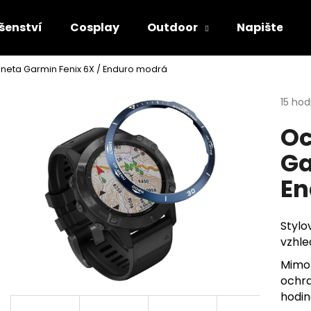
šenství
Cosplay
Outdoor
Napište ná
neta Garmin Fenix 6X / Enduro modrá
Co potřebujete najít?
Průmě
15 ho
hodno
Oc
produ
HLEDAT
je
Ga
4,8
z
En
5
Doporučujeme
hvězdi
Stylo
vzhle
Mimo 
ochra
hodin