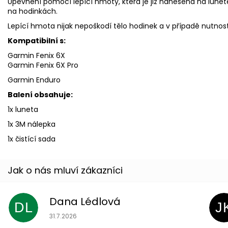
Upevnění pomocí lepící hmoty, která je již nanesena na lunetě
na hodinkách.
Lepící hmota nijak nepoškodí tělo hodinek a v případě nutnos
Kompatibilní s:
Garmin Fenix 6X
Garmin Fenix 6X Pro
Garmin Enduro
Balení obsahuje:
1x luneta
1x 3M nálepka
1x čistící sada
Dana Lédlová
DL
J
Hodnocení obchodu je 5 z 5 hvězdiček.
31.7.2026