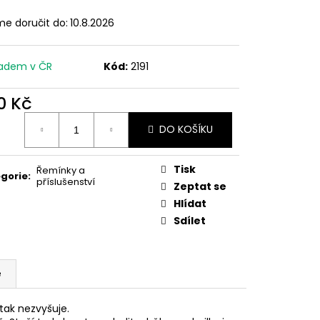
e doručit do:
10.8.2026
adem v ČR
Kód:
2191
0 Kč
ná
DO KOŠÍKU
:
Tisk
Řemínky a
gorie
:
příslušenství
Zeptat se
Hlídat
Sdílet
e
tak nezvyšuje.