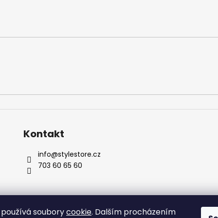
Kontakt
info
@
stylestore.cz
703 60 65 60
 používá soubory
cookie
. Dalším procházením