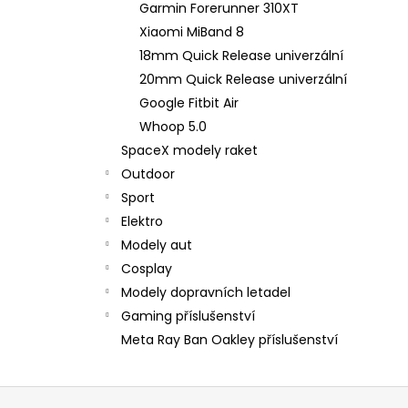
Garmin Forerunner 310XT
Xiaomi MiBand 8
18mm Quick Release univerzální
20mm Quick Release univerzální
Google Fitbit Air
Whoop 5.0
SpaceX modely raket
Outdoor
Sport
Elektro
Modely aut
Cosplay
Modely dopravních letadel
Gaming příslušenství
Meta Ray Ban Oakley příslušenství
Z