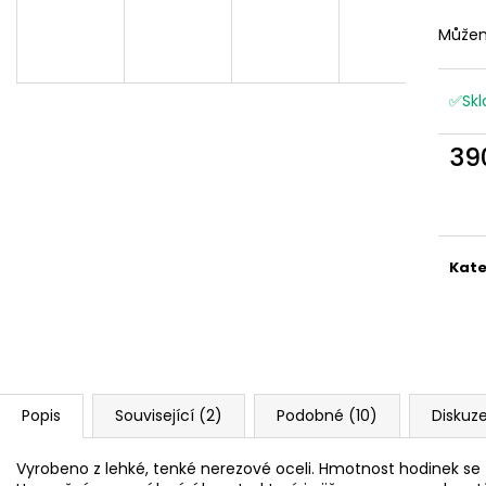
Můžem
✅Skl
39
Měr
cena
Kate
Popis
Související (2)
Podobné (10)
Diskuz
Vyrobeno z lehké, tenké nerezové oceli. Hmotnost hodinek se 