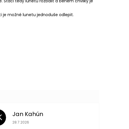
. Stačí tedy lunetu rozbalit a během chvilky je
ti je možné lunetu jednoduše odlepit.
Jan Kahún
K
Hodnocení obchodu je 5 z 5 hvězdiček.
28.7.2026