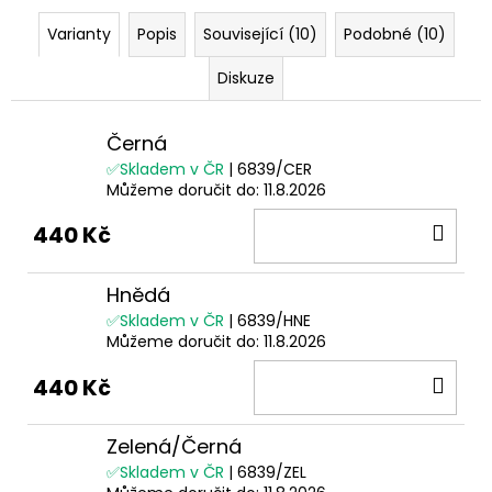
Varianty
Popis
Související (10)
Podobné (10)
Diskuze
Černá
✅Skladem v ČR
| 6839/CER
Můžeme doručit do:
11.8.2026
DO
440 Kč
KOŠ
Hnědá
✅Skladem v ČR
| 6839/HNE
Můžeme doručit do:
11.8.2026
DO
440 Kč
KOŠ
Zelená/Černá
✅Skladem v ČR
| 6839/ZEL