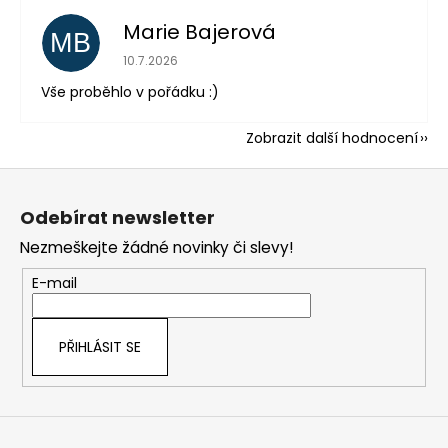
Marie Bajerová
MB
Hodnocení obchodu je 5 z 5 hvězdiček.
10.7.2026
Vše proběhlo v pořádku :)
Zobrazit další hodnocení
Z
á
Odebírat newsletter
p
Nezmeškejte žádné novinky či slevy!
a
t
E-mail
í
PŘIHLÁSIT SE