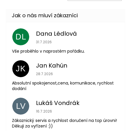
KOŠ
Dana Lédlová
DL
Hodnocení obchodu je 5 z 5 hvězdiček.
31.7.2026
Vše proběhlo v naprostém pořádku.
Jan Kahún
JK
Hodnocení obchodu je 5 z 5 hvězdiček.
28.7.2026
Absolutní spokojenost,cena, komunikace, rychlost
dodání
Lukáš Vondrák
LV
Hodnocení obchodu je 5 z 5 hvězdiček.
16.7.2026
Zákaznický servis a rychlost doručení na top úrovni!
Děkuji za vyřízení :))