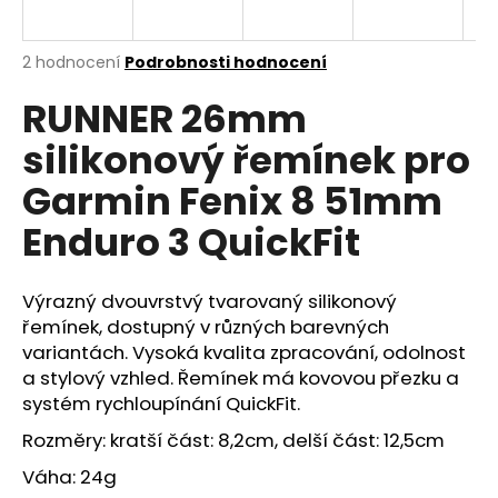
a
j
Průměrné
2 hodnocení
Podrobnosti hodnocení
í
hodnocení
RUNNER 26mm
produktu
t
je
?
silikonový řemínek pro
5,0
z
Garmin Fenix 8 51mm
5
hvězdiček.
Enduro 3 QuickFit
HLEDAT
Výrazný dvouvrstvý tvarovaný silikonový
řemínek, dostupný v různých barevných
variantách. Vysoká kvalita zpracování, odolnost
D
o
a stylový vzhled. Řemínek má kovovou přezku a
p
systém rychloupínání QuickFit.
o
Rozměry: kratší část: 8,2cm, delší část: 12,5cm
r
u
Váha: 24g