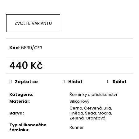
č
u
j
e
ZVOLTE VARIANTU
m
e
Kód:
6839/CER
440 Kč
Měrná
cena:
Zeptat se
Hlídat
Sdílet
Kategorie
:
Řemínky a příslušenství
Materiál
:
Silikonový
Černá, Červená, Bílá,
Barva
:
Hnědá, Šedá, Modrá,
Zelená, Oranžová
Typ silikonového
Runner
řemínku
: