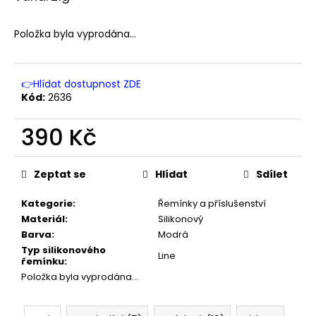
č
u
j
Položka byla vyprodána…
e
m
e
👉Hlídat dostupnost ZDE
Kód:
2636
390 Kč
Měrná
cena:
Zeptat se
Hlídat
Sdílet
Kategorie
:
Řemínky a příslušenství
Materiál
:
Silikonový
Barva
:
Modrá
Typ silikonového
Line
řemínku
:
Položka byla vyprodána…