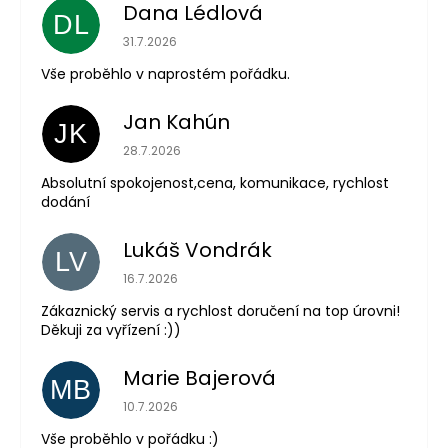
Dana Lédlová
DL
Hodnocení obchodu je 5 z 5 hvězdiček.
31.7.2026
Vše proběhlo v naprostém pořádku.
Jan Kahún
JK
Hodnocení obchodu je 5 z 5 hvězdiček.
28.7.2026
Absolutní spokojenost,cena, komunikace, rychlost
dodání
Lukáš Vondrák
LV
Hodnocení obchodu je 5 z 5 hvězdiček.
16.7.2026
Zákaznický servis a rychlost doručení na top úrovni!
Děkuji za vyřízení :))
Marie Bajerová
MB
Hodnocení obchodu je 5 z 5 hvězdiček.
10.7.2026
Vše proběhlo v pořádku :)