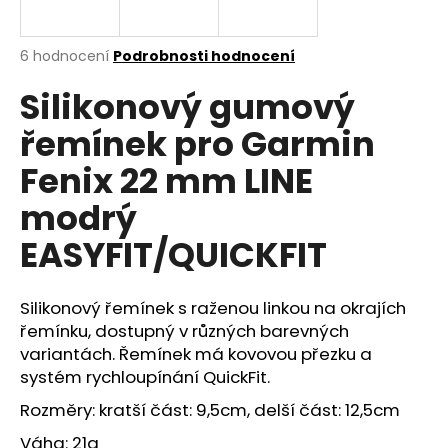
a
j
Průměrné
6 hodnocení
Podrobnosti hodnocení
í
hodnocení
Silikonový gumový
produktu
t
je
?
řemínek pro Garmin
4,7
z
Fenix 22 mm LINE
5
hvězdiček.
modrý
HLEDAT
EASYFIT/QUICKFIT
Silikonový řemínek s raženou linkou na okrajích
D
řemínku, dostupný v různých barevných
o
variantách. Řemínek má kovovou přezku a
p
systém rychloupínání QuickFit.
o
r
Rozměry: kratší část: 9,5cm, delší část: 12,5cm
u
Váha: 21g