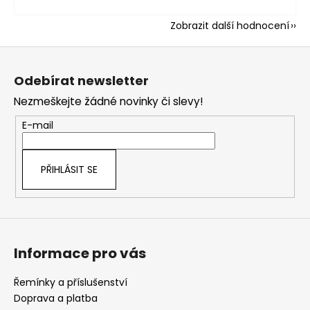
Zobrazit další hodnocení
Z
á
Odebírat newsletter
p
Nezmeškejte žádné novinky či slevy!
a
t
E-mail
í
PŘIHLÁSIT SE
Informace pro vás
Řemínky a příslušenství
Doprava a platba