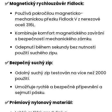
č
✅ Magnetický rychlouzávěr Fidlock:
u
j
Používá pokročilou magneticko-
e
mechanickou přezku Fidlock V z nerezové
m
oceli 316L.
e
Kombinuje komfort magnetického zavírání
s bezpečností mechanického zámku.
Odepnutí během sekundy bez nutnosti
použití suchého zipu.
✅ Bezpečný suchý zip:
Odolný suchý zip testován na více než 2000
použití.
Umožňuje rychlé a bezpečné připevnění a
sejmutí pásku.
✅ Prémiový nylonový materiál: