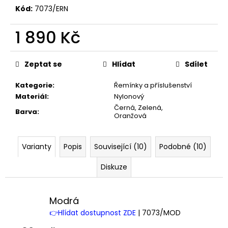
Kód:
7073/ERN
1 890 Kč
Měrná
cena:
Zeptat se
Hlídat
Sdílet
Kategorie
:
Řemínky a příslušenství
Materiál
:
Nylonový
Černá, Zelená,
Barva
:
Oranžová
Varianty
Popis
Související (10)
Podobné (10)
Diskuze
Modrá
👉Hlídat dostupnost ZDE
| 7073/MOD