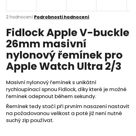
R
a
j
M
Průměrné
2 hodnocení
Podrobnosti hodnocení
í
hodnocení
Fidlock Apple V-buckle
produktu
A
t
je
?
26mm masivní
5,0
z
nylonový řemínek pro
5
hvězdiček.
Apple Watch Ultra 2/3
HLEDAT
Masivní nylonový řemínek s unikátní
rychloupínací spnou Fidlock, díky které je možné
řemínek odepnout během sekundy.
D
o
Řemínek tedy stačí při prvním nasazení nastavit
p
na požadovanou velikost a poté již není nutné
o
suchý zip používat.
r
u