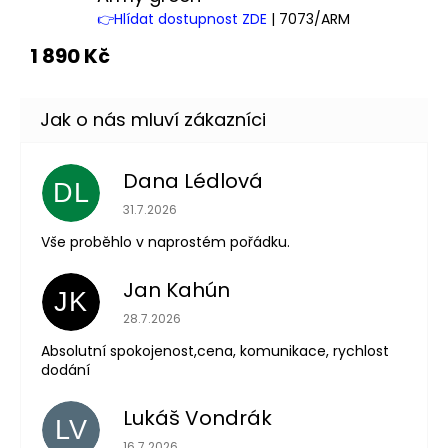
👉Hlídat dostupnost ZDE
| 7073/ARM
1 890 Kč
Dana Lédlová
DL
Hodnocení obchodu je 5 z 5 hvězdiček.
31.7.2026
Vše proběhlo v naprostém pořádku.
Jan Kahún
JK
Hodnocení obchodu je 5 z 5 hvězdiček.
28.7.2026
Absolutní spokojenost,cena, komunikace, rychlost
dodání
Lukáš Vondrák
LV
Hodnocení obchodu je 5 z 5 hvězdiček.
16.7.2026