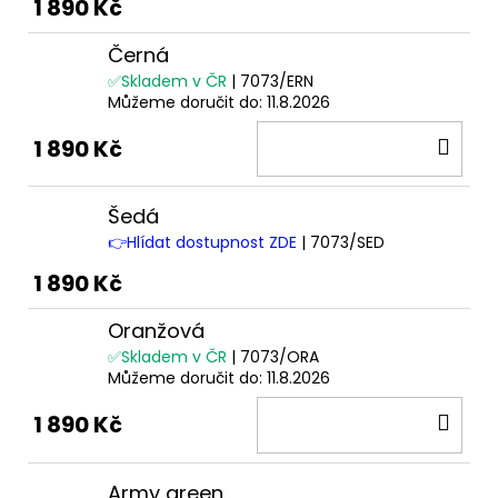
1 890 Kč
Černá
✅Skladem v ČR
| 7073/ERN
Můžeme doručit do:
11.8.2026
DO
1 890 Kč
KOŠ
Šedá
👉Hlídat dostupnost ZDE
| 7073/SED
1 890 Kč
Oranžová
✅Skladem v ČR
| 7073/ORA
Můžeme doručit do:
11.8.2026
DO
1 890 Kč
KOŠ
Army green