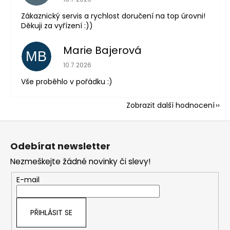
Zákaznický servis a rychlost doručení na top úrovni!
Děkuji za vyřízení :))
Marie Bajerová
MB
Hodnocení obchodu je 5 z 5 hvězdiček.
10.7.2026
Vše proběhlo v pořádku :)
Zobrazit další hodnocení
Z
á
Odebírat newsletter
p
Nezmeškejte žádné novinky či slevy!
a
t
E-mail
í
PŘIHLÁSIT SE